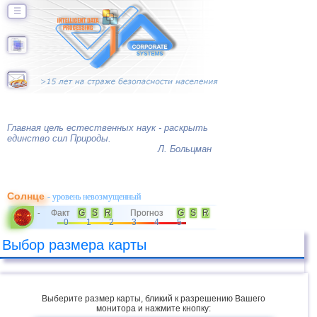
☰
Главная цель естественных наук - раскрыть
единство сил Природы.
Л. Больцман
Солнце
- уровень невозмущенный
Факт
G
S
R
Прогноз
G
S
R
-
0
1
2
3
4
5
Выбор размера карты
Выберите размер карты, бликий к разрешению Вашего
монитора и нажмите кнопку: