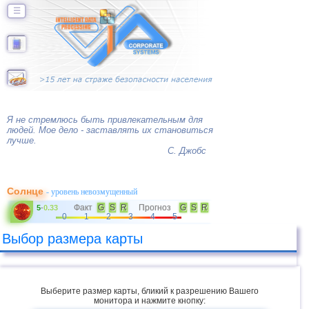
☰
Я не стремлюсь быть привлекательным для
людей. Мое дело - заставлять их становиться
лучше.
С. Джобс
Солнце
- уровень невозмущенный
Факт
G
S
R
Прогноз
G
S
R
5
-
0.33
0
1
2
3
4
5
Выбор размера карты
Выберите размер карты, бликий к разрешению Вашего
монитора и нажмите кнопку: