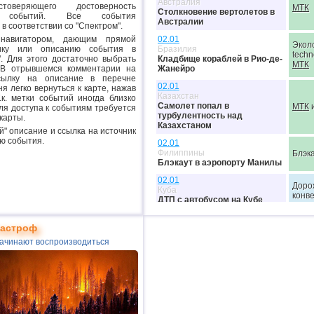
Австралия
стоверяющего достоверность
МТК
Столкновение вертолетов в
ых событий. Все события
Австралии
в соответствии со "Спектром".
навигатором, дающим прямой
02.01
Экол
ику или описанию события в
Бразилия
techn
. Для этого достаточно выбрать
Кладбище кораблей в Рио-де-
МТК
 В отрывшемся комментарии на
Жанейро
сылку на описание в перечне
02.01
я легко вернуться к карте, нажав
Казахстан
.к. метки событий иногда близко
Самолет попал в
МТК
и
ля доступа к событиям требуется
турбулентность над
карты.
Казахстаном
й" описание и ссылка на источник
ю события.
02.01
Филиппины
Блэк
Блэкаут в аэропорту Манилы
02.01
Доро
Куба
конв
ДТП с автобусом на Кубе
Клим
тастроф
05.01
Блэка
США
Обру
ачинают воспроизводиться
Ливни, наводнение и оползни
объе
в Калифорнии
Доро
конв
03.01
Экол
Молдавия
techn
Смог в Кишиневе
Клим