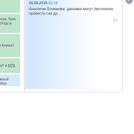
06.08.2026
02:16
Аналитик Блинкова: дачники могут бесплатно
провести газ до...
огия, New
RT
ology и
 Климат
аут и
МТК
жный
ейер
ат,
ут,
шение
ктов,
жный
ейер и
МТК
огия, New
ology и
ат