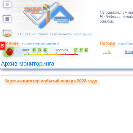
☰
Не ошибается ли
Не бойтесь ошиб
ошибки.
Солнце
Погода
- уровень невозмущенный
- малообла
B
Факт
G
S
R
Прогноз
G
S
R
-
Моск
0
1
2
3
4
5
Архив мониторинга
Карта-навигатор событий января 2023 года