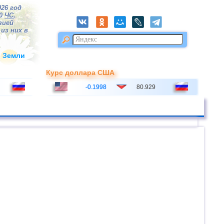
026 год
80
ЧС
,
зией
из них в
и Земли
Курс доллара США
-0.1998
80.929