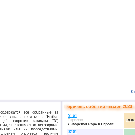
С
Перечень событий января 2023 
содержатся все собранные за
01.01
ок (в выпадающем меню "Выбор
Евросоюз
Клим
ода" напротив закладки "В")
Январская жара в Европе
ытия, являющиеся катастрофами,
иями или их последствиями.
02.01
условием является наличие