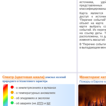
источника, удо
представленн
классифицированы 
Карта является 
доступ к источн
"Перечне событий"
объект на карте.
карте выбрать с
событий. Из перечн
на ссылку даты. Т
расположены, то д
изменять масштаб 
В "Перечне событи
в выпадающем мен
Спектр (цветовая шкала)
Мониторинг ка
опасных явлений
природного и техногенного характера
Пожары в Европе н
- о землетрясениях и вулканах
- о температурных аномалиях
- об эпидемиях и экологии
- об авариях (не
ДТП
) и
КИ