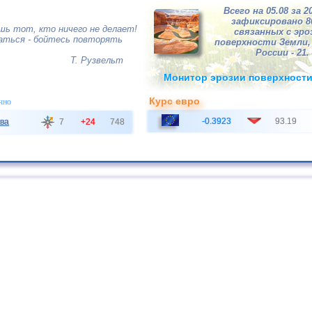
Всего на 05.08 за 2
зафиксировано 
шь тот, кто ничего не делает!
связанных с эро
аться - бойтесь повторять
поверхности Земли, 
России - 21.
Т. Рузвельт
Монитор эрозии поверхност
Курс евро
чно
-0.3923
93.19
ва
7
+24
748