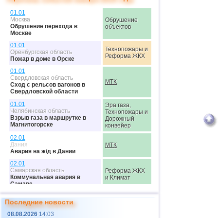
01.01
Москва
Обрушение
Обрушение перехода в
объектов
Москве
01.01
Технопожары и
Оренбургская область
Реформа ЖКХ
Пожар в доме в Орске
01.01
Свердловская область
МТК
Сход с рельсов вагонов в
Свердловской области
01.01
Эра газа,
Челябинская область
Технопожары и
Взрыв газа в маршрутке в
Дорожный
Магнитогорске
конвейер
02.01
Дания
МТК
Авария на ж/д в Дании
02.01
Самарская область
Реформа ЖКХ
Коммунальная авария в
и Климат
Самаре
02.01
Последние новости
Москва
Дорожный
Столкновение крана с мостом
конвейер
08.08.2026
14:03
в Москве