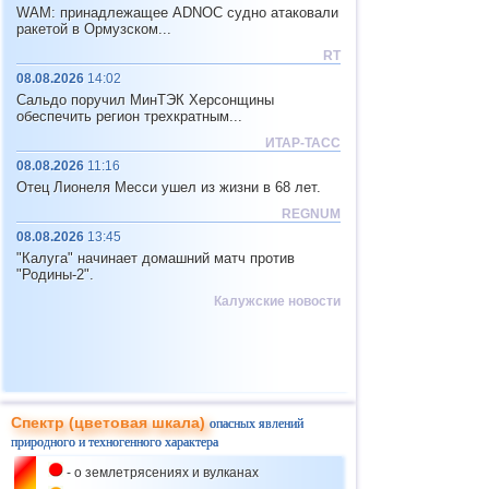
WAM: принадлежащее ADNOC судно атаковали
02.01
ракетой в Ормузском...
Санкт-Петербург
Обрушение
Обрушение рекламы на
объектов
RT
Невском
08.08.2026
14:02
02.01
Сальдо поручил МинТЭК Херсонщины
Финляндия
Климат,
обеспечить регион трехкратным...
Штормовая погода в
Блэкаут и
МТК
Финляндии
ИТАР-ТАСС
08.08.2026
11:16
02.01
Греция
Отец Лионеля Месси ушел из жизни в 68 лет.
Климат и
МТК
Холод и снег в Греции
REGNUM
02.01
08.08.2026
13:45
Нидерланды
Экология,
"Калуга" начинает домашний матч против
Токсичные контейнеры в
Климат и
МТК
"Родины-2".
Северном море
Калужские новости
03.01
Климат,
Калининградская область
Блэкаут,
Штормовая погода в
Обрушение
Калининградской области
объектов и
МТК
03.01
Красноярский край
МТК
и Климат
Аварийная посадка самолета
Спектр (цветовая шкала)
в Красноярске
опасных явлений
природного и техногенного характера
03.01
Китай
- о землетрясениях и вулканах
Землетрясения
Землетрясение магнитудой