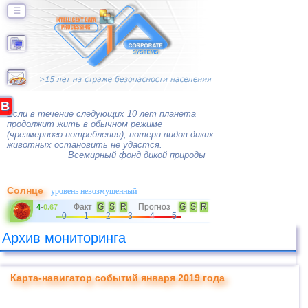
☰
B
Если в течение следующих 10 лет планета
продолжит жить в обычном режиме
(чрезмерного потребления), потери видов диких
животных остановить не удастся.
Всемирный фонд дикой природы
Солнце
- уровень невозмущенный
Факт
G
S
R
Прогноз
G
S
R
4
-
0.67
0
1
2
3
4
5
Архив мониторинга
Карта-навигатор событий января 2019 года