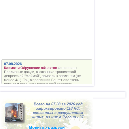
09.05
Болгария
Климат и
МТК
Градопад в Болгарии
10.05
Красноярский край
Климат
Майский снегопад в
Красноярске
10.05
Климат и
Амурская область
Обрушение
Очередной пожар в амурском
объектов
селе
10.05
Дагестан
Климат и New
Полчища саранчи в
technology
07.08.2026
Дагестане
Климат и Обрушение объектов
Филиппины
Проливные дожди, вызванные тропической
11.05
депрессией "Маймай", привели к оползням (не
СФО и ДФО
Климат и
менее 4/1). Так, в провинции Бенгет оползень
Бурное начало пожаров в
Экология
накрыл и разрушил небольшой ресторан.
России
11.05
Реформа ЖКХ и
Московская область
Экология
А воз с мусором и ныне там
Всего на 07.08 за 2026 год
зафиксировано 118
ЧС
,
11.05
Климат,
Китай
связанных с разрушением
Блэкаут,
Песчаные бури на северо-
жилья, из них в России - 37.
Экология и
МТК
западе Китая
Монитор разрухи
11.05
Обрушение