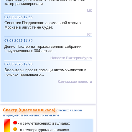
Китай
катер разминировали.
Технопожары
Пожар в небоскребе в
Нанкине
МК
07.08.2026
17:56
04.05
Климат,
Канада
Обрушение
Синоптик Позднякова: аномальной жары в
Эвакуация города из-за
объектов,
Москве в августе не будет.
пожара в Канаде
Экология и
МТК
RT
04.05
07.08.2026
17:36
Индонезия
Климат и
МТК
Самолет попал в
Денис Паслер на торжественном собрании,
турбулентность в Индонезии
приуроченном к 304-летию...
04.05
Новости Екатеринбурга
Эра газа,
Саратовская область
Обрушение
07.08.2026
17:28
Взрыв газа в девятиэтажке
объектов и
Волонтеры просят помощи автомобилистов в
под Саратовом
Технопожары
поисках пропавшего...
06.05
Калужские новости
Грузия
Климат
Градобой на востоке Грузии
07.05
Канада
Климат,
Пожары отрезали Мак-
Экология и
МТК
Мюррей для эвакуации
Спектр (цветовая шкала)
опасных явлений
06.05
природного и техногенного характера
Алжир
Климат
Торнадо в Алжире
- о землетрясениях и вулканах
06.05
- о температурных аномалиях