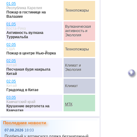
01.05
Республика Карелия
Технопожары
Пожар в гостинице на
Валааме
01.05
Вулканическая
Коста-Рика
активность и
Активность вулкана
Экология
Турриальба
02.05
США
Технопожары
Пожар в центре Нью-Йорка
02.05
Китай
Климат и
Песчаная буря накрыла
Экология
Китай
02.05
Китай
Климат
Градопад в Китае
03.05
Камчатский край
МТК
Крушение вертолета на
Камчатке
03.05
Климат и
Последние новости
Зимбабве
Эпидемии
Засуха в Зимбабве
07.08.2026
18:03
03.05
Подбитый у ялтинского пляжа безэкипажный