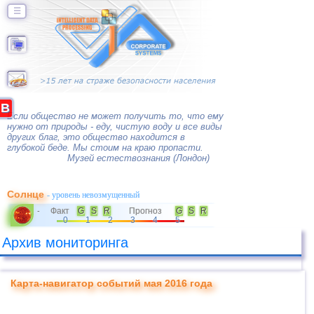
☰
B
Если общество не может получить то, что ему
нужно от природы - еду, чистую воду и все виды
других благ, это общество находится в
глубокой беде. Мы стоим на краю пропасти.
Музей естествознания (Лондон)
Солнце
- уровень невозмущенный
Факт
G
S
R
Прогноз
G
S
R
-
0
1
2
3
4
5
Архив мониторинга
Карта-навигатор событий мая 2016 года