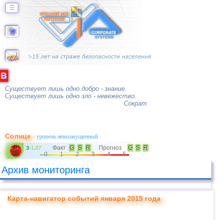
☰
B
Существует лишь одно добро - знание.
Существует лишь одно зло - невежество.
Сократ
Солнце
- уровень невозмущенный
Факт
G
S
R
Прогноз
G
S
R
3
-
1.67
0
1
2
3
4
5
Архив мониторинга
Карта-навигатор событий января 2015 года