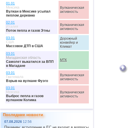
01.01
Мексика
Вулканическая
Вулкан в Мексике усыпал
активность
пеплом деревню
02.01
Вулканическая
Италия
активность
Поток пепла и газов Этны
03.01
Дорожный
США
конвейер и
Массовое ДТП в США
Климат
03.01
Магаданская область
МТК
Самолет выкатился за ВПП
в Магадане
03.01
Вулканическая
Гватемала
активность
Взрыв на вулкане Фуэго
03.01
Мексика
Вулканическая
Выброс пепла и газов
активность
вулканом Колима
03.01
США
МТК
Последние новости
Крушение самолета в
шт.Кентукки
07.08.2026
12:56
03.01
Пашинян: вступление в ЕС не входит в вопросы