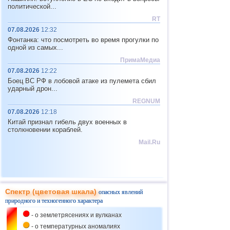
СЗФО
политической...
Климат
Сильнейший шторм в
странах Балтики
RT
07.08.2026
12:32
03.01
Индонезия
Вулканическая
Фонтанка: что посмотреть во время прогулки по
Вулкан Синабунг засыпал
активность
одной из самых...
деревни пеплом
ПримаМедиа
04.01
Климат и
07.08.2026
12:22
Австралия
Обрушение
Боец ВС РФ в лобовой атаке из пулемета сбил
Лесные пожары в Австралии
объектов
ударный дрон...
04.01
REGNUM
Канада
Климат
"Ледяной" штори в Канаде
07.08.2026
12:18
Китай признал гибель двух военных в
05.01
Камчатский край
столкновении кораблей.
Вулканическая
Вулкан Ключевской
активность
Mail.Ru
выбросил столб пепла
05.01
Малайзия
Климат
Продолжается наводнение в
Малайзии
06.01
Спектр (цветовая шкала)
опасных явлений
Бразилия
природного и техногенного характера
МТК
Столкновение поездов в
Бразилии
- о землетрясениях и вулканах
06.01
- о температурных аномалиях