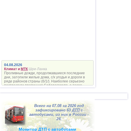
Гаити
Эхо катастроф
5 лет без дома на Гаити
09.01
Вулканическая
Италия
активность
Активность вулкана Этна
09.01
США
Климат и
МТК
Экстремальные морозы в
США
10.01
Краснодарский край
Климат и
МТК
Транспортный коллапс в
Сочи
04.08.2026
Климат и
МТК
Шри-Ланка
10.01
Климат и
Проливные дожди, продолжавшиеся последние
США
Дорожный
дни, затопили жилые дома, с/х угодья и дороги в
Массовое ДТП в Мичигане
конвейер
ряде районов страны (6/1/). Наиболее серьезно
пострадали провинция Сабарагамува, а также
10.01
округа Канди и Нувара-Элия.
Австралия
Климат
В Австралии продолжаются
пожары
11.01
Всего на 07.08 за 2026 год
Калининградская область
зафиксировано 63
ДТП
с
Климат
Ураган в Калиниградской
автобусами, из них в России -
области
24.
11.01
Дорожный
Пакистан
Монитор
ДТП
с автобусами