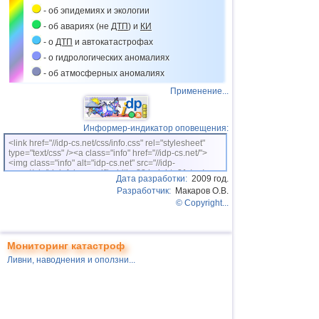
Республика Северная Осетия
Климат и
МТК
- об эпидемиях и экологии
Транскам закрыт из-за схода
лавин
- об авариях (не
ДТП
) и
КИ
06.01
- о
ДТП
и автокатастрофах
Турция
Климат
- о гидрологических аномалиях
Аномальный холод в
Греции, Турции и Иордании
- об атмосферных аномалиях
06.01
Применение...
Смоленская область
Реформа ЖКХ
Коммунальная авария в
Смоленске
Информер-индикатор оповещения:
07.01
<link href="//idp-cs.net/css/info.css" rel="stylesheet"
Израиль
Климат
type="text/css" /><a class="info" href="//idp-cs.net/">
Снегопады на Ближнем
<img class="info" alt="idp-cs.net" src="//idp-
Востоке
cs.net/pix/idpinfok_sm.gif" width=88 height=31 /></a>
Дата разработки:
2009 год.
07.01
Дорожный
Разработчик:
Макаров О.В.
Индия
конвейер
© Copyright...
ДТП в Индии
08.01
Сахалинская область
Климат и
МТК
Снежный беспредел на
Мониторинг катастроф
Сахалине
Ливни, наводнения и оползни
...
08.01
Дорожный
США
конвейер и
ДТП из-за непогоды в
Климат
Пенсильвании
09.01