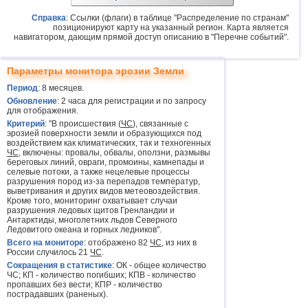
Справка
: Ссылки (флаги) в таблице "Распределение по странам"
позиционируют карту на указанный регион. Карта является
навигатором, дающим прямой доступ описанию в "Перечне событий".
Параметры монитора эрозии Земли
Период
: 8 месяцев.
Обновление
: 2 часа для регистрации и по запросу
для отображения.
Критерий
: "В происшествия (
ЧС
), связанные с
эрозией поверхности земли и образующихся под
воздействием как климатических, так и техногенных
ЧС
, включены: провалы, обвалы, оползни, размывы
береговых линий, овраги, промоины, камнепады и
селевые потоки, а также нецелевые процессы
разрушения пород из-за перепадов температур,
выветривания и других видов метеовоздействия.
Кроме того, мониторинг охватывает случаи
разрушения ледовых щитов Гренландии и
Антарктиды, многолетних льдов Северного
Ледовитого океана и горных ледников".
Всего на мониторе
: отображено 82
ЧС
, из них в
России случилось 21
ЧС
.
Сокращения в статистике
: ОК - общее количество
ЧС; КП - количество погибших; КПВ - количество
пропавших без вести; КПР - количество
пострадавших (раненых).