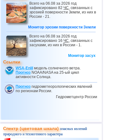
Всего на 06.08 за 2026 год
24.02
Провал грунта в Небраске
зафиксировано 82
ЧС
, связанных с
эрозией поверхности Земли, из них в
25.02
Вновь ливни, наводнения и оползни в
России - 21.
Бразилии
Монитор эрозии поверхности Земли
03.03
Оползень в ДР Конго
04.03
Обрушение крыши в Тульской области
Всего на 06.08 за 2026 год
зафиксировано 16
ЧС
, связанных с
04.03
Провал грунта в Греции
засухами, из них в России - 1.
10.03
Мусорный оползень в Индонезии
Монитор засух
Ссылки
11.03
Ливни и наводнения в Эфиопии
WSA-Enlil
модель солнечного ветра.
28.03
Потоп в Дагестане
Прогноз
NOAA/NASA на 25-ый цикл
активности Солнца.
29.03
Наводнения в Афганистане
Прогноз
гидрометеорологических явлений
02.04
Оползень в Экваториальной Гвинее
по регионам России.
Гидрометцентр России
05.04
Селевые потоки в Дагестане
05.04
Оползни в Дагестане
08.04
Оползень на севере Индонезии
10.04
Масштабный оползень в Италии
Спектр (цветовая шкала)
опасных явлений
10.04
Ливни, наводнения и оползни в
природного и техногенного характера
Турции