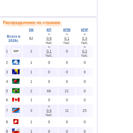
Распределение по странам
ОК
КП
КПВ
КПР
≈
≈
≈
Всего в
82
0.9
0.1
0.3
2026г.
тыс.
тыс.
тыс.
≈
≈
1
2
0.1
0
0.2
тыс.
тыс.
2
1
0
0
0
3
1
0
0
0
4
1
0
0
0
5
2
66
21
0
6
1
0
0
0
≈
7
3
0.4
11
25
тыс.
8
1
0
0
0
9
1
0
0
0