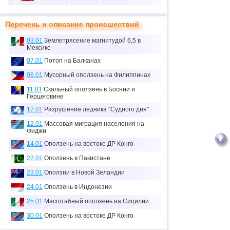
10
5
37
50
20
Перечень и описание происшествий
11
1
3
0
0
03.01
Землетрясение магнитудой 6,5 в
12
1
0
0
0
Мексике
≈
07.01
Потоп на Балканах
13
1
0.1
0
0
тыс.
08.01
Мусорный оползень на Филиппинах
14
1
0
0
0
11.01
Скальный оползень в Боснии и
Герцеговине
15
2
0
0
0
12.01
Разрушение ледника "Судного дня"
16
1
7
0
0
12.01
Массовая миграция населения на
Фиджи
17
1
0
0
0
14.01
Оползень на востоке ДР Конго
18
6
70
19
5
22.01
Оползень в Пакистане
19
4
26
0
14
23.01
Оползни в Новой Зеландии
20
3
0
0
0
24.01
Оползень в Индонезии
21
1
6
1
0
25.01
Масштабный оползень на Сицилии
30.01
Оползень на востоке ДР Конго
22
1
2
0
0