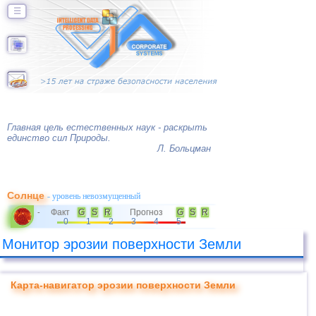
☰
Главная цель естественных наук - раскрыть
единство сил Природы.
Л. Больцман
Солнце
- уровень невозмущенный
Факт
G
S
R
Прогноз
G
S
R
-
0
1
2
3
4
5
Монитор эрозии поверхности Земли
Карта-навигатор эрозии поверхности Земли