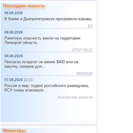
31.01
Разрушение ледников в Гренландии
23
1
2
9
0
Последние новости
04.02
Оползень и аномальные осадки в
24
3
3
0
0
Колумбии
08.08.2026
В Киеве и Днепропетровске прогремели взрывы.
04.02
Оползни в Сочи
25
3
12
0
1
RT
11.02
Прорыв дамбы в Португалии
26
1
7
0
1
08.08.2026
12.02
Провал грунта в Китае
Ракетную опасность ввели на территории
27
1
0
0
0
Липецкой области.
13.02
Ускоренное таяние ледников
Гренландии
28
1
0
0
0
ИТАР-ТАСС
08.08.2026
14.02
Активность вулкана на острове
29
21
3
0
22
Реюньон
Пентагон потратит не менее $400 млн на
закупку лазеров для...
15.02
Ливни, наводнения и оползни в
30
2
3
0
3
Италии
REGNUM
31
5
0
0
0
17.02
Гигантский провал грунта в Индонезии
07.08.2026
22:01
Россия и мир: подвиг российского разведчика,
32
3
10
4
8
19.02
Наводнения и оползни в Перу
ВСУ снова атаковали...
19.02
Сильные ливни также обрушились на
33
1
0
0
0
Калужские новости
регион Пьюра на северо-западе Перу (1/).
Оползни уже привели к перекрытию
автомобильных дорог
20.02
Ливни, наводнения и оползни на юге
Филиппин
21.02
Ливни, наводнения и оползни в
Мониторы
Бразилии