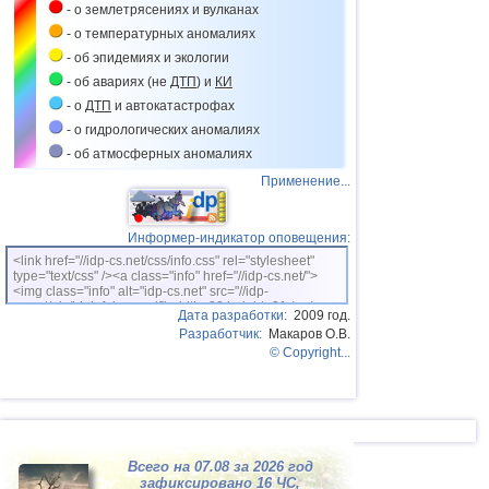
- о землетрясениях и вулканах
15.04
Оползни в Дагестане
- о температурных аномалиях
17.04
Оползень на севере Перу
- об эпидемиях и экологии
21.04
Жизнь без крыш в Подмосковье
- об авариях (не
ДТП
) и
КИ
- о
ДТП
и автокатастрофах
23.04
Оползни в Нижегородской области
- о гидрологических аномалиях
28.04
Градопад в Индии
- об атмосферных аномалиях
02.05
Селевой поток в Таджикистане
Применение...
05.05
Провал грунта в Канаде
08.05
Оползень в Афганистане
Информер-индикатор оповещения:
14.05
Оползень на Суматре
<link href="//idp-cs.net/css/info.css" rel="stylesheet"
type="text/css" /><a class="info" href="//idp-cs.net/">
14.05
Провал грунта в США
<img class="info" alt="idp-cs.net" src="//idp-
cs.net/pix/idpinfok_sm.gif" width=88 height=31 /></a>
Дата разработки:
2009 год.
15.05
Оползень в Индонезии
Разработчик:
Макаров О.В.
20.05
Провал грунта в Нью-Йорке
© Copyright...
21.05
Весеннее обострение климата
21.05
Ливни и масштабные наводнения в
Китае
26.05
Ливни и наводнения на Северном
Всего на 07.08 за 2026 год
Кавказе
зафиксировано 16
ЧС
,