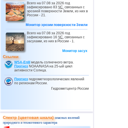
Всего на 07.08 за 2026 год
24.02
Провал грунта в Небраске
зафиксировано 83
ЧС
, связанных с
эрозией поверхности Земли, из них в
25.02
Вновь ливни, наводнения и оползни в
России - 21.
Бразилии
Монитор эрозии поверхности Земли
03.03
Оползень в ДР Конго
04.03
Обрушение крыши в Тульской области
Всего на 07.08 за 2026 год
зафиксировано 16
ЧС
, связанных с
04.03
Провал грунта в Греции
засухами, из них в России - 1.
10.03
Мусорный оползень в Индонезии
Монитор засух
Ссылки
11.03
Ливни и наводнения в Эфиопии
WSA-Enlil
модель солнечного ветра.
28.03
Потоп в Дагестане
Прогноз
NOAA/NASA на 25-ый цикл
активности Солнца.
29.03
Наводнения в Афганистане
Прогноз
гидрометеорологических явлений
02.04
Оползень в Экваториальной Гвинее
по регионам России.
Гидрометцентр России
05.04
Селевые потоки в Дагестане
05.04
Оползни в Дагестане
08.04
Оползень на севере Индонезии
10.04
Масштабный оползень в Италии
Спектр (цветовая шкала)
опасных явлений
10.04
Ливни, наводнения и оползни в
природного и техногенного характера
Турции