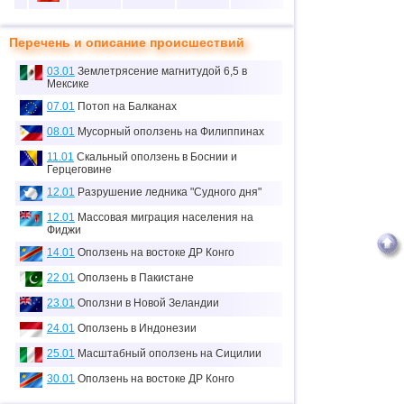
10
5
37
50
20
Перечень и описание происшествий
11
1
3
0
0
03.01
Землетрясение магнитудой 6,5 в
12
1
0
0
0
Мексике
≈
07.01
Потоп на Балканах
13
1
0.1
0
0
тыс.
08.01
Мусорный оползень на Филиппинах
14
1
0
0
0
11.01
Скальный оползень в Боснии и
Герцеговине
15
2
0
0
0
12.01
Разрушение ледника "Судного дня"
16
1
7
0
0
12.01
Массовая миграция населения на
Фиджи
17
1
0
0
0
14.01
Оползень на востоке ДР Конго
18
6
70
19
5
22.01
Оползень в Пакистане
19
4
26
0
14
23.01
Оползни в Новой Зеландии
20
3
0
0
0
24.01
Оползень в Индонезии
21
1
6
1
0
25.01
Масштабный оползень на Сицилии
30.01
Оползень на востоке ДР Конго
22
1
2
0
0