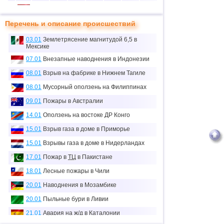
10
1
0
0
1
1
0
37
≈
Перечень и описание происшествий
11
1
0
0
1
0.1
0
0
тыс.
03.01
Землетрясение магнитудой 6,5 в
Мексике
12
1
0
0
1
7
0
0
07.01
Внезапные наводнения в Индонезии
13
2
0
0
2
1
0
0
08.01
Взрыв на фабрике в Нижнем Тагиле
14
4
0
1
3
67
18
42
08.01
Мусорный оползень на Филиппинах
≈
15
5
0
0
5
0.1
0
63
09.01
Пожары в Австралии
тыс.
14.01
Оползень на востоке ДР Конго
16
3
0
0
3
0
0
0
15.01
Взрыв газа в доме в Приморье
≈
17
1
1
0
0
36
0
0.1
15.01
Взрывы газа в доме в Нидерландах
тыс.
18
2
0
0
2
15
0
8
17.01
Пожар в
ТЦ
в Пакистане
18.01
Лесные пожары в Чили
19
1
0
1
0
14
0
6
≈
20.01
Наводнения в Мозамбике
20
1
0
0
1
59
15
0.8
тыс.
20.01
Пыльные бури в Ливии
21
1
1
0
0
2
0
0
21.01
Авария на ж/д в Каталонии