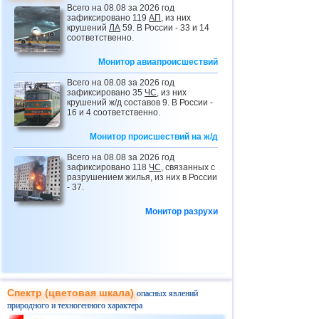
Италии
Всего на 08.08 за 2026 год
35
3
0
0
3
9.8
1
0
зафиксировано 119
АП
, из них
тыс.
16.02
Взрыв газа в доме на Кубани
крушений
ЛА
59. В России - 33 и 14
соответственно.
18.02
Обрушение крыши здания в
Татарстане
Монитор авиапроисшествий
19.02
Обрушение крыши цеха в Липецкой
области
Всего на 08.08 за 2026 год
зафиксировано 35
ЧС
, из них
19.02
Наводнения и оползни в Перу
крушений ж/д составов 9. В России -
16 и 4 соответственно.
19.02
Было повреждено свыше 3тыс. домов,
из которых 428 признаны полностью
Монитор происшествий на ж/д
непригодными для проживания
19.02
Штормы с торнадо в Индиане и
Всего на 08.08 за 2026 год
Иллинойсе
зафиксировано 118
ЧС
, связанных с
разрушением жилья, из них в России
19.02
Обрушение крыши склада в
- 37.
Подмосковье
Монитор разрухи
19.02
Обрушение крыши катка на юге
Москвы
20.02
Взрыв газа в доме в Пакистане
20.02
Ливни, наводнения и оползни на юге
Филиппин
24.02
Обрушение крыши во Владимирской
Спектр (цветовая шкала)
опасных явлений
области
природного и техногенного характера
25.02
Вновь ливни, наводнения и оползни в