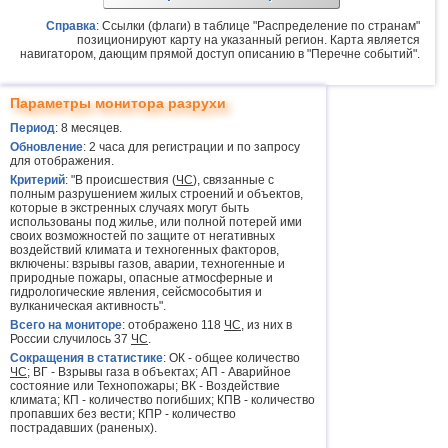
Справка
: Ссылки (флаги) в таблице "Распределение по странам"
позиционируют карту на указанный регион. Карта является
навигатором, дающим прямой доступ описанию в "Перечне событий".
Параметры монитора разрухи
Период
: 8 месяцев.
Обновление
: 2 часа для регистрации и по запросу
для отображения.
Критерий
: "В происшествия (
ЧС
), связанные с
полным разрушением жилых строений и объектов,
которые в экстренных случаях могут быть
использованы под жилье, или полной потерей ими
своих возможностей по защите от негативных
воздействий климата и техногенных факторов,
включены: взрывы газов, аварии, техногенные и
природные пожары, опасные атмосферные и
гидрологические явления, сейсмособытия и
вулканическая активность".
Всего на мониторе
: отображено 118
ЧС
, из них в
России случилось 37
ЧС
.
Сокращения в статистике
: ОК - общее количество
ЧС
; ВГ - Взрывы газа в объектах; АП - Аварийное
состояние или Технопожары; ВК - Воздействие
климата; КП - количество погибших; КПВ - количество
пропавших без вести; КПР - количество
пострадавших (раненых).