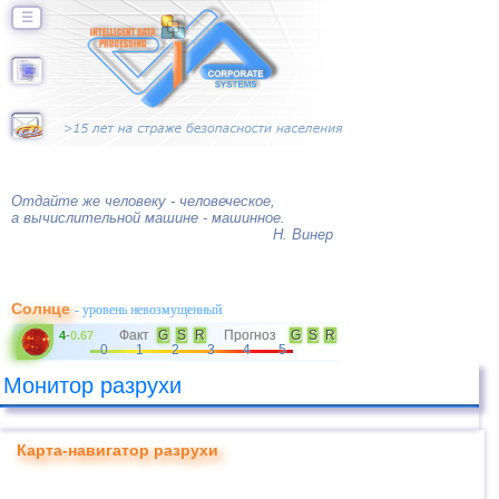
☰
Отдайте же человеку - человеческое,
а вычислительной машине - машинное.
Н. Винер
Солнце
- уровень невозмущенный
Факт
G
S
R
Прогноз
G
S
R
4
-
0.67
0
1
2
3
4
5
Монитор разрухи
Карта-навигатор разрухи