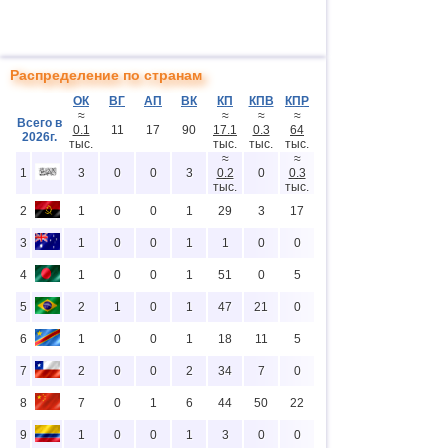
Распределение по странам
ОК
ВГ
АП
ВК
КП
КПВ
КПР
≈
≈
≈
≈
Всего в
0.1
11
17
90
17.1
0.3
64
2026г.
тыс.
тыс.
тыс.
тыс.
≈
≈
1
3
0
0
3
0.2
0
0.3
тыс.
тыс.
2
1
0
0
1
29
3
17
3
1
0
0
1
1
0
0
4
1
0
0
1
51
0
5
5
2
1
0
1
47
21
0
6
1
0
0
1
18
11
5
7
2
0
0
2
34
7
0
8
7
0
1
6
44
50
22
9
1
0
0
1
3
0
0