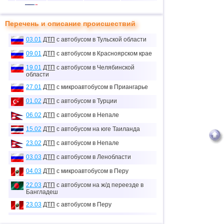
10
1
0
11
Перечень и описание происшествий
11
1
16
6
03.01
ДТП
с автобусом в Тульской области
12
2
32
65
09.01
ДТП
с автобусом в Красноярском крае
13
5
51
34
19.01
ДТП
с автобусом в Челябинской
14
1
4
29
области
27.01
ДТП
с микроавтобусом в Приангарье
15
3
61
26
01.02
ДТП
с автобусом в Турции
≈
16
24
11
0.3
06.02
ДТП
с автобусом в Непале
тыс.
17
1
35
30
15.02
ДТП
с автобусом на юге Таиланда
23.02
ДТП
с автобусом в Непале
18
1
0
40
≈
03.03
ДТП
с автобусом в Ленобласти
19
7
29
0.1
тыс.
04.03
ДТП
с микроавтобусом в Перу
20
1
2
28
22.03
ДТП
с автобусом на ж/д переезде в
Бангладеш
21
2
24
46
23.03
ДТП
с автобусом в Перу
23.03
ДТП
с автобусом в Китае