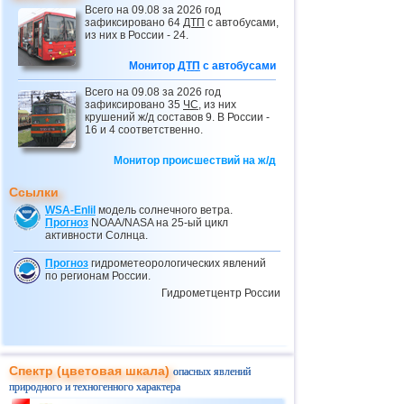
Всего на 09.08 за 2026 год
29.04
ДТП
с микроавтобусом на юге Перу
зафиксировано 64
ДТП
с автобусами,
из них в России - 24.
30.04
ДТП
с микроавтобусом в Китае
Монитор
ДТП
с автобусами
01.05
ДТП
с автобусом в Намибии
Всего на 09.08 за 2026 год
04.05
ДТП
с автобусом в Мексике
зафиксировано 35
ЧС
, из них
крушений ж/д составов 9. В России -
06.05
ДТП
с автобусом на юге Суматры
16 и 4 соответственно.
06.05
ДТП
с автобусом в Мордовии
Монитор происшествий на ж/д
08.05
ДТП
с автобусом в ЮАР
Ссылки
09.05
ДТП
с автобусом в Нигерии
WSA-Enlil
модель солнечного ветра.
11.05
ДТП
с микроавтобусом на севере
Прогноз
NOAA/NASA на 25-ый цикл
Пакистана
активности Солнца.
17.05
ДТП
с автобусом на юге Ирана
Прогноз
гидрометеорологических явлений
по регионам России.
23.05
ДТП
с автобусом в Турции
Гидрометцентр России
25.05
ДТП
с микроавтобусами в Турции
27.05
ДТП
с автобусом в Чувашии
28.05
Столкновение автобусов в Татарстане
Спектр (цветовая шкала)
опасных явлений
31.05
ДТП
с автобусом в Турции
природного и техногенного характера