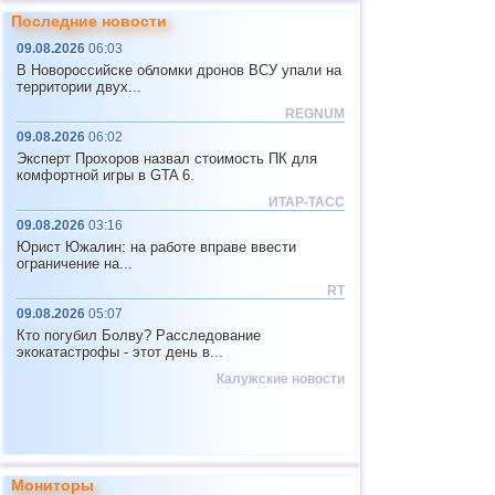
26.03
ДТП
с автобусом в Бангладеш
Последние новости
09.08.2026
06:03
26.03
ДТП
с автобусом на юге Индии
В Новороссийске обломки дронов ВСУ упали на
28.03
ДТП
с микроавтобусом на севере
территории двух...
Индии
REGNUM
28.03
ДТП
с автобусом в Теннесси
09.08.2026
06:02
30.03
ДТП
с микроавтобусом в Ингушетии
Эксперт Прохоров назвал стоимость ПК для
комфортной игры в GTA 6.
03.04
ДТП
с автобусом в Саратовской
области
ИТАР-ТАСС
09.08.2026
03:16
04.04
ДТП
с автобусом в Турции
Юрист Южалин: на работе вправе ввести
04.04
ДТП
с микроавтобусом на юге
ограничение на...
Филиппин
RT
05.04
ДТП
с автобусом в Индии
09.08.2026
05:07
05.04
ДТП
с автобусом в Казахстане
Кто погубил Болву? Расследование
экокатастрофы - этот день в...
17.04
ДТП
с маршруткой в Ярославле
Калужские новости
18.04
ДТП
с автобусом в Забайкалье
20.04
ДТП
с автобусом на севере Индии
20.04
ДТП
с микроавтобусом в Ленобласти
Мониторы
24.04
ДТП
с автобусом в Ленобласти