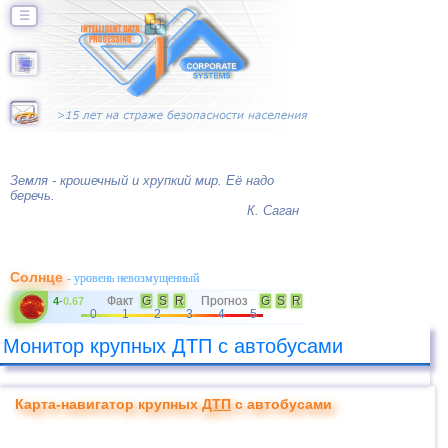
☰
Земля - крошечный и хрупкий мир. Её надо
беречь.
К. Саган
Солнце
- уровень невозмущенный
Факт
G
S
R
Прогноз
G
S
R
4
-
0.67
0
1
2
3
4
5
Монитор крупных ДТП с автобусами
Карта-навигатор крупных
ДТП
с автобусами