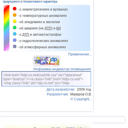
природного и техногенного характера
- о землетрясениях и вулканах
- о температурных аномалиях
- об эпидемиях и экологии
- об авариях (не
ДТП
) и
КИ
- о
ДТП
и автокатастрофах
- о гидрологических аномалиях
- об атмосферных аномалиях
Применение...
Информер-индикатор оповещения:
<link href="//idp-cs.net/css/info.css" rel="stylesheet"
type="text/css" /><a class="info" href="//idp-cs.net/">
<img class="info" alt="idp-cs.net" src="//idp-
cs.net/pix/idpinfok_sm.gif" width=88 height=31 /></a>
Дата разработки:
2009 год.
Разработчик:
Макаров О.В.
© Copyright...