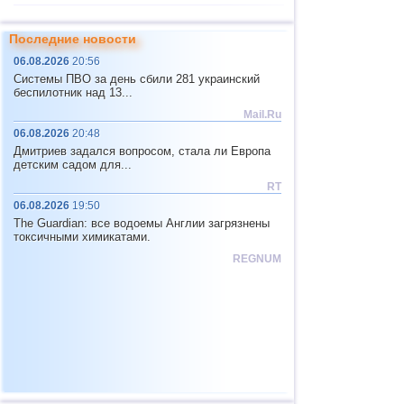
11
Мьянма
4,8
1
Последние новости
12
Фиджи
4,7
1
06.08.2026
20:56
13
Тонга
4,6
2
Системы ПВО за день сбили 281 украинский
беспилотник над 13...
Юж. Джорджия и Сандвичевы
14
4,6
1
о.
Mail.Ru
15
Мексика
4,0...4,4
13
06.08.2026
20:48
Дмитриев задался вопросом, стала ли Европа
16
Гондурас
4,4
1
детским садом для...
17
Китай
4,0...4,3
3
RT
06.08.2026
19:50
18
Гватемала
4,0...4,3
2
The Guardian: все водоемы Англии загрязнены
19
Колумбия
4,3
1
токсичными химикатами.
REGNUM
20
Индийский океан (юг)
4,2
1
21
Чили
4,2
1
22
Иран
4,2
1
23
Никарагуа
4,1
1
24
Перу
4,1
1
25
Коста-Рика
4,0
1