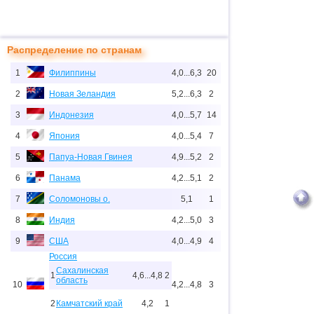
Распределение по странам
1
Филиппины
4,0...6,3
20
2
Новая Зеландия
5,2...6,3
2
3
Индонезия
4,0...5,7
14
4
Япония
4,0...5,4
7
5
Папуа-Новая Гвинея
4,9...5,2
2
6
Панама
4,2...5,1
2
7
Соломоновы о.
5,1
1
8
Индия
4,2...5,0
3
9
США
4,0...4,9
4
Россия
Сахалинская
1
4,6...4,8
2
область
10
4,2...4,8
3
2
Камчатский край
4,2
1