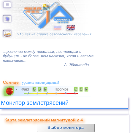
☰
...различие между прошлым, настоящим и
будущим - не более, чем иллюзия, хотя и весьма
навязчивая...
А. Эйнштейн
Солнце
- уровень невозмущенный
Факт
G
S
R
Прогноз
G
S
R
-
0
1
2
3
4
5
Монитор землетрясений
Карта землетрясений магнитудой ≥ 4
Выбор монитора