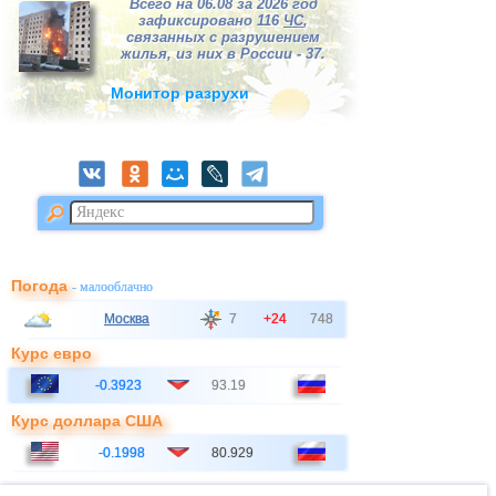
Всего на 06.08 за 2026 год
зафиксировано 116
ЧС
,
связанных с разрушением
жилья, из них в России - 37.
Монитор разрухи
Погода
- малооблачно
Москва
7
+24
748
Курс евро
-0.3923
93.19
Курс доллара США
-0.1998
80.929