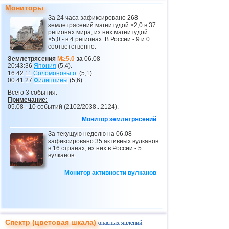
Мониторы
За 24 часа зафиксировано 268
землетрясений магнитудой ≥2,0 в 37
регионах мира, из них магнитудой
≥5,0 - в 4 регионах. В России - 9 и 0
соответственно.
Землетрясения
M≥5.0
за
06.08
20:43:36
Япония
(5,4).
16:42:11
Соломоновы о.
(5,1).
00:41:27
Филиппины
(5,6).
Всего 3 события.
Примечание:
05.08 - 10 событий (2102/2038...2124).
Монитор землетрясений
За текущую неделю на 06.08
зафиксировано 35 активных вулканов
в 16 странах, из них в России - 5
вулканов.
Монитор активности вулканов
Спектр (цветовая шкала)
опасных явлений