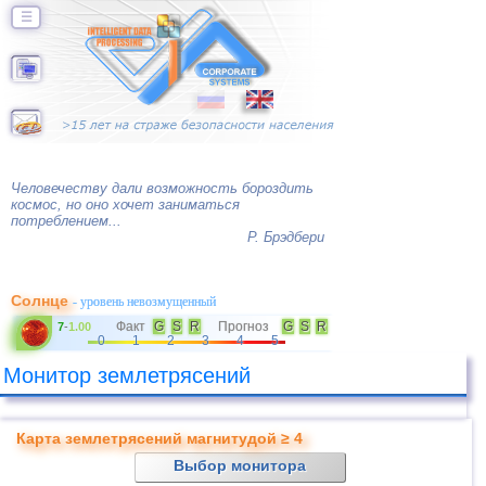
☰
Человечеству дали возможность бороздить
космос, но оно хочет заниматься
потреблением...
Р. Брэдбери
Солнце
- уровень невозмущенный
Факт
G
S
R
Прогноз
G
S
R
7
-
1.00
0
1
2
3
4
5
Монитор землетрясений
Карта землетрясений магнитудой ≥ 4
Выбор монитора