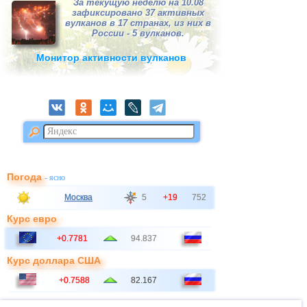
За текущую неделю на 10.08
зафиксировано 37 активных
вулканов в 17 странах, из них в
России - 5 вулканов.
Монитор активности вулканов
Погода
- ясно
Москва
5
+19
752
Курс евро
+0.7781
94.837
Курс доллара США
+0.7588
82.167