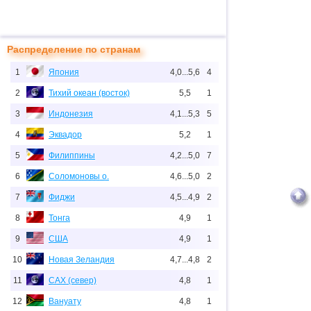
Распределение по странам
1
Япония
4,0...5,6
4
2
Тихий океан (восток)
5,5
1
3
Индонезия
4,1...5,3
5
4
Эквадор
5,2
1
5
Филиппины
4,2...5,0
7
6
Соломоновы о.
4,6...5,0
2
7
Фиджи
4,5...4,9
2
8
Тонга
4,9
1
9
США
4,9
1
10
Новая Зеландия
4,7...4,8
2
11
САХ (север)
4,8
1
12
Вануату
4,8
1