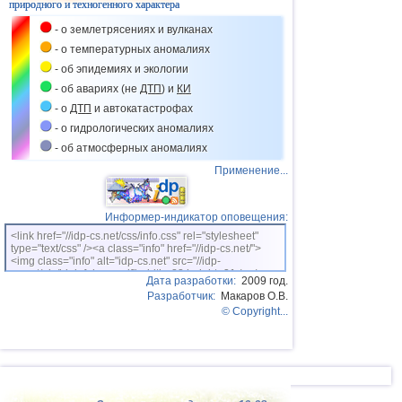
природного и техногенного характера
- о землетрясениях и вулканах
- о температурных аномалиях
- об эпидемиях и экологии
- об авариях (не
ДТП
) и
КИ
- о
ДТП
и автокатастрофах
- о гидрологических аномалиях
- об атмосферных аномалиях
Применение...
Информер-индикатор оповещения:
<link href="//idp-cs.net/css/info.css" rel="stylesheet"
type="text/css" /><a class="info" href="//idp-cs.net/">
<img class="info" alt="idp-cs.net" src="//idp-
cs.net/pix/idpinfok_sm.gif" width=88 height=31 /></a>
Дата разработки:
2009 год.
Разработчик:
Макаров О.В.
© Copyright...