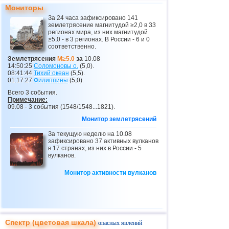
Мониторы
За 24 часа зафиксировано 141
землетрясение магнитудой ≥2,0 в 33
регионах мира, из них магнитудой
≥5,0 - в 3 регионах. В России - 6 и 0
соответственно.
Землетрясения
M≥5.0
за
10.08
14:50:25
Соломоновы о.
(5,0).
08:41:44
Тихий океан
(5,5).
01:17:27
Филиппины
(5,0).
Всего 3 события.
Примечание:
09.08 - 3 события (1548/1548...1821).
Монитор землетрясений
За текущую неделю на 10.08
зафиксировано 37 активных вулканов
в 17 странах, из них в России - 5
вулканов.
Монитор активности вулканов
Спектр (цветовая шкала)
опасных явлений