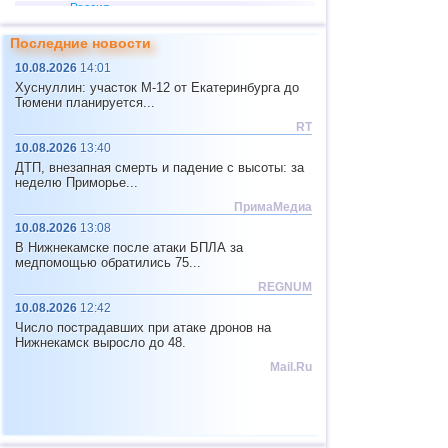
Россия
13
Сахалинская
4,0...4,7
2
1
4,0...4,7
2
Последние новости
область
10.08.2026
14:01
14
Перу
4,6
2
Хуснуллин: участок М-12 от Екатеринбурга до
15
Аргентина
4,6
1
Тюмени планируется...
RT
16
Чили
4,6
1
10.08.2026
13:40
17
Эфиопия
4,6
1
ДТП, внезапная смерть и падение с высоты: за
неделю Приморье...
18
Папуа-Новая Гвинея
4,5
1
ПримаМедиа
19
Мексика
4,1...4,4
4
10.08.2026
13:08
В Нижнекамске после атаки БПЛА за
20
Турция
4,4
1
медпомощью обратились 75...
21
Греция
4,3
1
REGNUM
10.08.2026
12:42
22
Индия
4,3
1
Число пострадавших при атаке дронов на
23
Иран
4,3
1
Нижнекамск выросло до 48.
Mail.Ru
24
Пакистан
4,3
1