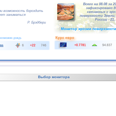
Всего на 08.08 за 2
зафиксировано 
ли возможность бороздить
связанных с эро
очет заниматься
поверхности Земли, 
России - 21.
Р. Брэдбери
Монитор эрозии поверхност
Курс евро
 возможно дождь
+0.7781
94.837
ва
6
+22
746
Выбор монитора