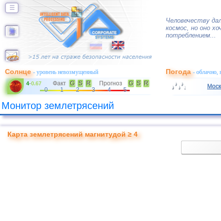
☰
Человечеству да
космос, но оно х
потреблением...
Солнце
Погода
- уровень невозмущенный
- облачно,
Факт
G
S
R
Прогноз
G
S
R
4
-
0.67
Моск
0
1
2
3
4
5
Монитор землетрясений
Карта землетрясений магнитудой ≥ 4