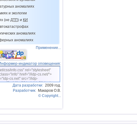
14
Пакистан
ратурных аномалиях
миях и экологии
15
Мексика
ях (не
ДТП
) и
КИ
16
Чили
втокатастрофах
огических аномалиях
17
Греция
сферных аномалиях
18
о.Шпицберген и Ян-Майен
Применение...
19
Тонга
20
Фиджи
Информер-индикатор оповещения:
net/css/info.css" rel="stylesheet"
21
Мадагаскар
class="info" href="//idp-cs.net/">
="idp-cs.net" src="//idp-
22
Мьянма
sm.gif" width=88 height=31 /></a>
Дата разработки:
2009 год.
23
Гватемала
Разработчик:
Макаров О.В.
© Copyright...
24
Непал