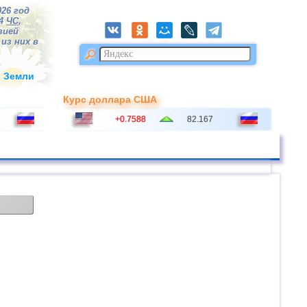
026 год
84
ЧС
,
зией
из них в
и Земли
Курс доллара США
+0.7588
82.167