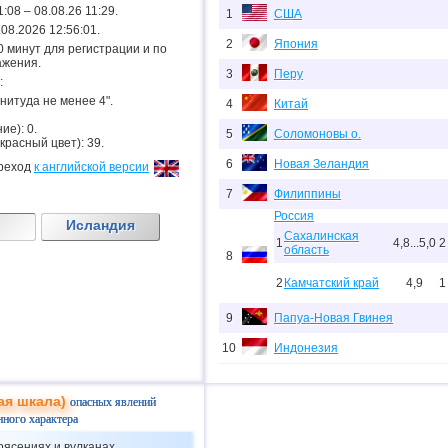
1:08 – 08.08.26 11:29.
1
США
8.08.2026 12:56:01.
2
Япония
.20 минут для регистрации и по
ажения.
3
Перу
:
гнитуда не менее 4".
4
Китай
ие): 0.
5
Соломоновы о.
 красный цвет): 39.
6
Новая Зеландия
реход
к английской версии
7
Филиппины
Россия
Исландия
Сахалинская
1
4,8...5,0
2
область
8
2
Камчатский край
4,9
1
9
Папуа-Новая Гвинея
10
Индонезия
11
Тихоокеан.поднятие (восток)
ая шкала)
опасных явлений
12
Аргентина
нного характера
13
Афганистан
рясениях и вулканах