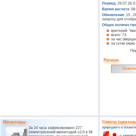
Период
: 26.07.26 0
Время расчета
: 0
Обновление
: 15..
запросу для отобр
Общее количество
критерий: "ма
всего: 73.
за час (мерцан
за сутки (ярко
Пе
Регион
Земля
Мониторы
Спектр (цветов
природного и техноге
За 24 часа зафиксировано 227
землетрясений магнитудой ≥2,0 в 38
- о землет