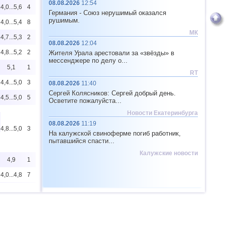
08.08.2026
12:54
4,0...5,6
4
Германия - Союз нерушимый оказался
рушимым.
4,0...5,4
8
МК
4,7...5,3
2
08.08.2026
12:04
4,8...5,2
2
Жителя Урала арестовали за «звёзды» в
мессенджере по делу о...
5,1
1
RT
4,4...5,0
3
08.08.2026
11:40
Сергей Колясников: Сергей добрый день.
4,5...5,0
5
Осветите пожалуйста...
Новости Екатеринбурга
08.08.2026
11:19
4,8...5,0
3
На калужской свиноферме погиб работник,
пытавшийся спасти...
Калужские новости
4,9
1
4,0...4,8
7
4,8
1
4,4...4,5
2
4,5
1