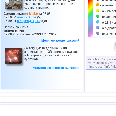
регионах мира, из них магнитудой
≥5,0 - в 3 регионах. В России - 9 и 1
- о темпе
соответственно.
- об эпиде
Землетрясения
M≥5.0
за
08.08
- об авари
07:50:34
Аляска, США
(5,6).
06:59:31
о.Кермадек,
НЗ
(5,0).
- о
ДТП
и а
Всего 2 события.
- о гидрол
Примечание:
- об атмо
07.08 - 3 события (2029/1971...2067).
Монитор землетрясений
За текущую неделю на 07.08
зафиксировано 38 активных вулканов
в 16 странах, из них в России - 6
вулканов.
<link href="//idp-cs.
type="text/css" /><a 
<img class="info" alt
Монитор активности вулканов
cs.net/pix/idpinfok_