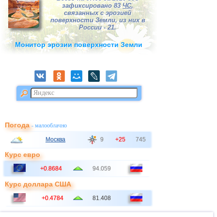
зафиксировано 83
ЧС
,
связанных с эрозией
поверхности Земли, из них в
России - 21.
Монитор эрозии поверхности Земли
Погода
- малооблачно
Москва
9
+25
745
Курс евро
+0.8684
94.059
Курс доллара США
+0.4784
81.408