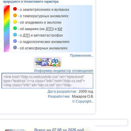
природного и техногенного характера
- о землетрясениях и вулканах
- о температурных аномалиях
- об эпидемиях и экологии
- об авариях (не
ДТП
) и
КИ
- о
ДТП
и автокатастрофах
- о гидрологических аномалиях
- об атмосферных аномалиях
Применение...
Информер-индикатор оповещения:
<link href="//idp-cs.net/css/info.css" rel="stylesheet"
type="text/css" /><a class="info" href="//idp-cs.net/">
<img class="info" alt="idp-cs.net" src="//idp-
cs.net/pix/idpinfok_sm.gif" width=88 height=31 /></a>
Дата разработки:
2009 год.
Разработчик:
Макаров О.В.
© Copyright...
Всего на 07.08 за 2026 год