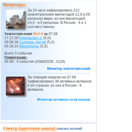
Мониторы
За 24 часа зафиксировано 222
землетрясения магнитудой ≥2,0 в 29
регионах мира, из них магнитудой
≥5,0 - в 5 регионах. В России - 4 и 1
соответственно.
Землетрясения
M≥5.0
за
07.08
17:21:30
Курильские о.
(5,0).
08:08:30
Сычуань, Китай
(5,2).
05:38:10
Филиппины
(5,0).
Всего 3 события.
Примечание:
06.08 - 4 события (2068/2028...2118).
Монитор землетрясений
За текущую неделю на 07.08
зафиксировано 38 активных вулканов
в 16 странах, из них в России - 6
вулканов.
Монитор активности вулканов
Спектр (цветовая шкала)
опасных явлений