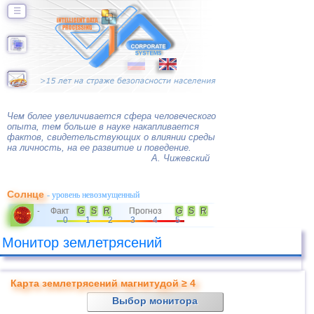
☰
Чем более увеличивается сфера человеческого
опыта, тем больше в науке накапливается
фактов, свидетельствующих о влиянии среды
на личность, на ее развитие и поведение.
А. Чижевский
Солнце
- уровень невозмущенный
Факт
G
S
R
Прогноз
G
S
R
-
0
1
2
3
4
5
Монитор землетрясений
Карта землетрясений магнитудой ≥ 4
Выбор монитора