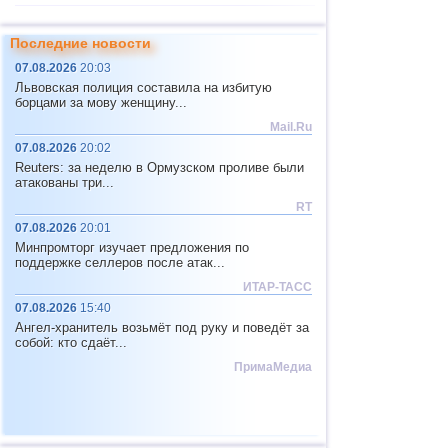
11
Индия
4,2...4,8
2
Последние новости
12
Тонга
4,4...4,6
3
07.08.2026
20:03
13
Аргентина
4,5
1
Львовская полиция составила на избитую
борцами за мову женщину...
14
Мексика
4,0...4,4
16
Mail.Ru
15
Греция
4,4
1
07.08.2026
20:02
Reuters: за неделю в Ормузском проливе были
16
о.Шпицберген и Ян-Майен
4,4
1
атакованы три...
17
Колумбия
4,3
1
RT
07.08.2026
20:01
18
Чили
4,1...4,2
4
Минпромторг изучает предложения по
19
Мьянма
4,1...4,2
2
поддержке селлеров после атак...
ИТАР-ТАСС
20
Панама
4,2
1
07.08.2026
15:40
21
Никарагуа
4,1
1
Ангел-хранитель возьмёт под руку и поведёт за
собой: кто сдаёт...
22
Гватемала
4,0
1
ПримаМедиа