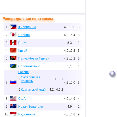
Распределение по странам
1
Филиппины
4,6...5,6
5
2
Япония
4,0...5,4
8
3
Перу
5,3
1
4
Китай
4,0...5,2
3
5
Папуа-Новая Гвинея
4,9...5,2
2
6
Соломоновы о.
5,1
1
Россия
Сахалинская
1
5,0
1
область
7
4,2...5,0
3
2
Камчатский край
4,2...4,9
2
8
США
4,0...4,9
4
9
Новая Зеландия
4,9
1
10
Индонезия
4,0...4,8
9