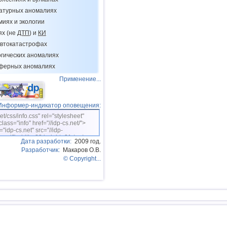
Юж. Джорджия и Сандвичевы
14
ратурных аномалиях
о.
миях и экологии
15
Мексика
ях (не
ДТП
) и
КИ
16
Гондурас
втокатастрофах
огических аномалиях
17
Китай
сферных аномалиях
18
Гватемала
Применение...
19
Колумбия
20
Индийский океан (юг)
Информер-индикатор оповещения:
net/css/info.css" rel="stylesheet"
21
Чили
class="info" href="//idp-cs.net/">
="idp-cs.net" src="//idp-
22
Иран
sm.gif" width=88 height=31 /></a>
Дата разработки:
2009 год.
23
Никарагуа
Разработчик:
Макаров О.В.
© Copyright...
24
Коста-Рика