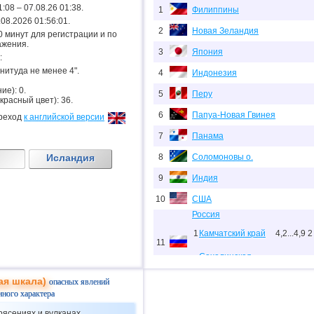
1:08 – 07.08.26 01:38.
1
Филиппины
7.08.2026 01:56:01.
2
Новая Зеландия
.20 минут для регистрации и по
ажения.
3
Япония
:
гнитуда не менее 4".
4
Индонезия
ие): 0.
5
Перу
 красный цвет): 36.
6
Папуа-Новая Гвинея
реход
к английской версии
7
Панама
Исландия
8
Соломоновы о.
9
Индия
10
США
Россия
1
Камчатский край
4,2...4,9
2
11
Сахалинская
2
4,6...4,8
2
область
ая шкала)
опасных явлений
12
Мьянма
нного характера
13
Тонга
рясениях и вулканах