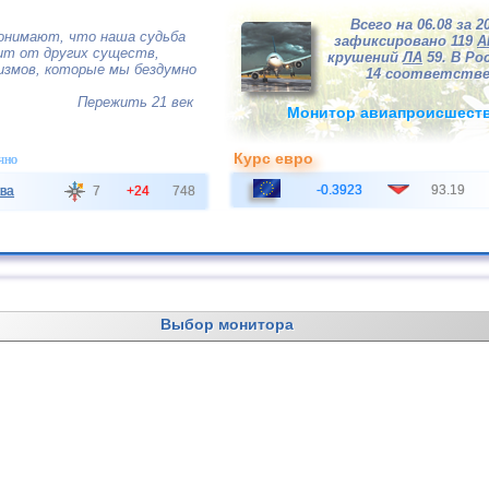
Всего на 06.08 за 2
понимают, что наша судьба
зафиксировано 119
А
ит от других существ,
крушений
ЛА
59. В Рос
измов, которые мы бездумно
14 соответстве
Пережить 21 век
Монитор авиапроисшест
Курс евро
чно
-0.3923
93.19
ва
7
+24
748
Выбор монитора