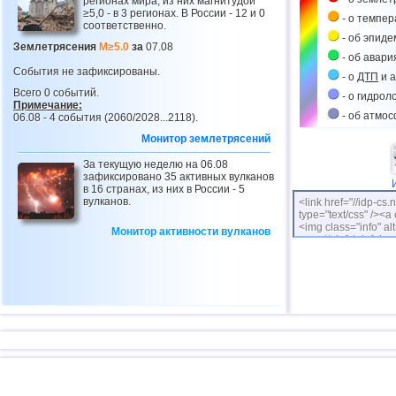
регионах мира, из них магнитудой
≥5,0 - в 3 регионах. В России - 12 и 0
- о темпе
соответственно.
- об эпиде
Землетрясения
M≥5.0
за
07.08
- об авари
События не зафиксированы.
- о
ДТП
и а
Всего 0 событий.
- о гидрол
Примечание:
- об атмо
06.08 - 4 события (2060/2028...2118).
Монитор землетрясений
За текущую неделю на 06.08
зафиксировано 35 активных вулканов
в 16 странах, из них в России - 5
вулканов.
<link href="//idp-cs.
type="text/css" /><a 
<img class="info" alt
Монитор активности вулканов
cs.net/pix/idpinfok_