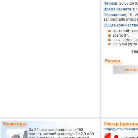
Период
: 26.07.26 0
Время расчета
: 0
Обновление
: 15..
запросу для отобр
Общее количество
критерий: "ма
всего: 87.
за час (мерцан
за сутки (ярко
Пе
Регион
Земля
Мониторы
Спектр (цветов
природного и техноге
За 24 часа зафиксировано 263
землетрясений магнитудой ≥2,0 в 39
- о землет