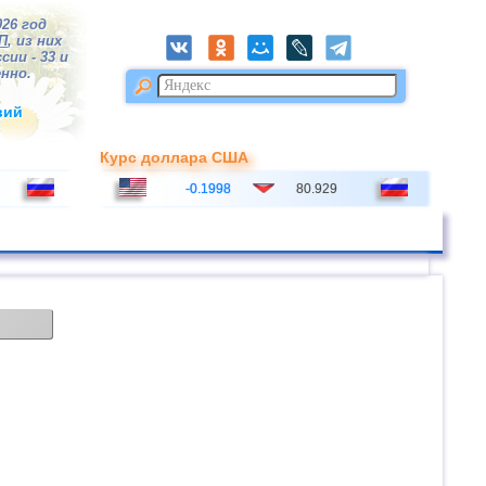
026 год
П
, из них
сии - 33 и
нно.
вий
Курс доллара США
-0.1998
80.929