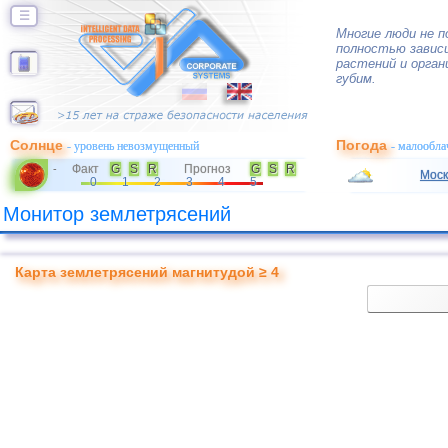
☰
Многие люди не 
полностью завис
растений и орган
губим.
Солнце
Погода
- уровень невозмущенный
- малообла
Факт
G
S
R
Прогноз
G
S
R
-
Моск
0
1
2
3
4
5
Монитор землетрясений
Карта землетрясений магнитудой ≥ 4