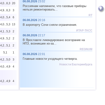
06.08.2026
23:02
4,0...6,3
20
Россиянам напомнили, что газовые приборы
нельзя ремонтировать...
4,9...6,3
3
RT
4,0...5,4
6
06.08.2026
20:16
4,0...5,3
13
В аэропорту Сочи сняли ограничения.
ИТАР-ТАСС
4,1...5,3
2
06.08.2026
22:17
4,9...5,2
2
В Ярославле ликвидировано возгорание на
НПЗ, возникшее из-за...
4,2...5,1
2
REGNUM
5,1
1
06.08.2026
22:01
Главные новости уходящего четверга.
4,2...5,0
3
Новости Екатеринбурга
4,0...4,9
4
4,2...4,9
4
4,2...4,8
2
4,6
2