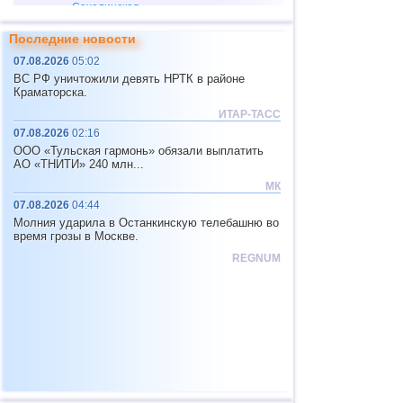
Сахалинская
2
4,6...4,8
2
область
Последние новости
12
Тонга
4,6
2
07.08.2026
05:02
13
Аргентина
4,6
1
ВС РФ уничтожили девять НРТК в районе
Краматорска.
14
Мексика
4,0...4,4
15
ИТАР-ТАСС
15
Гондурас
4,4
1
07.08.2026
02:16
ООО «Тульская гармонь» обязали выплатить
16
Китай
4,0...4,3
2
АО «ТНИТИ» 240 млн...
17
Гватемала
4,0...4,3
2
МК
07.08.2026
04:44
18
Колумбия
4,3
1
Молния ударила в Останкинскую телебашню во
19
Индийский океан (юг)
4,2
1
время грозы в Москве.
REGNUM
20
Чили
4,2
1
21
Мьянма
4,2
1
22
Никарагуа
4,1
1
23
Коста-Рика
4,0
1