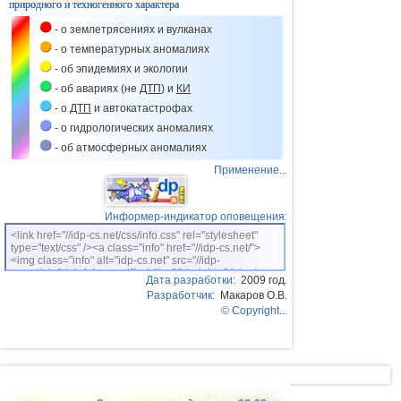
природного и техногенного характера
- о землетрясениях и вулканах
- о температурных аномалиях
- об эпидемиях и экологии
- об авариях (не
ДТП
) и
КИ
- о
ДТП
и автокатастрофах
- о гидрологических аномалиях
- об атмосферных аномалиях
Применение...
Информер-индикатор оповещения:
<link href="//idp-cs.net/css/info.css" rel="stylesheet"
type="text/css" /><a class="info" href="//idp-cs.net/">
<img class="info" alt="idp-cs.net" src="//idp-
cs.net/pix/idpinfok_sm.gif" width=88 height=31 /></a>
Дата разработки:
2009 год.
Разработчик:
Макаров О.В.
© Copyright...