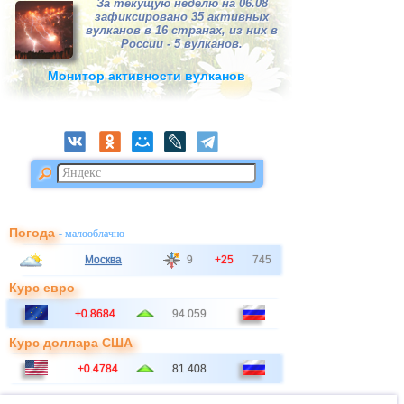
За текущую неделю на 06.08
зафиксировано 35 активных
вулканов в 16 странах, из них в
России - 5 вулканов.
Монитор активности вулканов
Погода
- малооблачно
Москва
9
+25
745
Курс евро
+0.8684
94.059
Курс доллара США
+0.4784
81.408