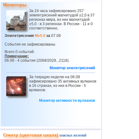
Мониторы
За 24 часа зафиксировано 257
землетрясений магнитудой ≥2,0 в 37
регионах мира, из них магнитудой
≥5,0 - в 3 регионах. В России - 11 и 0
соответственно.
Землетрясения
M≥5.0
за
07.08
События не зафиксированы.
Всего 0 событий.
Примечание:
06.08 - 4 события (2068/2028...2118).
Монитор землетрясений
За текущую неделю на 06.08
зафиксировано 35 активных вулканов
в 16 странах, из них в России - 5
вулканов.
Монитор активности вулканов
Спектр (цветовая шкала)
опасных явлений