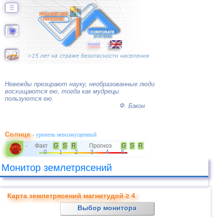
☰
Невежды презирают науку, необразованные люди
восхищаются ею, тогда как мудрецы
пользуются ею.
Ф. Бэкон
Солнце
- уровень невозмущенный
Факт
G
S
R
Прогноз
G
S
R
-
0
1
2
3
4
5
Монитор землетрясений
Карта землетрясений магнитудой ≥ 4
Выбор монитора