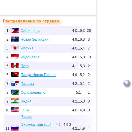
Распределение по странам
1
Филиппины
4,0...6,3
20
2
Новая Зеландия
4,9...6,3
3
3
Япония
4,0...5,4
7
4
Индонезия
4,0...5,3
13
5
Перу
4,1...5,3
2
6
Папуа-Новая Гвинея
4,9...5,2
2
7
Панама
4,2...5,1
2
8
Соломоновы о.
5,1
1
9
Индия
4,2...5,0
3
10
США
4,0...4,9
3
Россия
1
Камчатский край
4,2...4,9
2
11
4,2...4,9
4