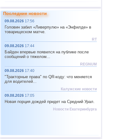
11
САХ (север)
4,8
1
Последние новости
12
Тихоокеан.поднятие (восток)
4,8
1
09.08.2026
17:56
13
Перу
4,6...4,7
2
Головин забил «Ливерпулю» на «Энфилде» в
товарищеском матче.
14
Аргентина
3,2...4,6
5
RT
15
Соломоновы о.
4,6
1
09.08.2026
17:44
Байден впервые появился на публике после
16
Вануату
4,6
1
сообщений о тяжелом...
17
Пакистан
4,5
1
REGNUM
09.08.2026
17:40
18
Турция
4,4
1
"Тракторные права" по QR-коду: что меняется
19
Мексика
3,1...4,3
20
для водителей...
Калужские новости
20
Иран
4,3
1
09.08.2026
17:05
21
Мадагаскар
4,3
1
Новая порция дождей придет на Средний Урал.
22
Непал
4,0
1
Новости Екатеринбурга
23
Никарагуа
3,0...3,8
2
24
Бутан
3,8
1
25
о.Виргинии (США)
3,4...3,7
2