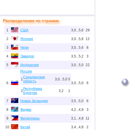
Распределение по странам
1
США
3,0...5,6
29
2
Япония
3,0...5,6
12
3
Чили
3,0...5,6
8
4
Эквадор
3,5...5,2
3
5
Индонезия
3,0...5,0
22
Россия
Сахалинская
1
3,0...5,0
5
область
6
3,0...5,0
6
Республика
2
3,2
1
Бурятия
7
Новая Зеландия
3,5...5,0
6
8
Фиджи
4,2...4,9
3
9
Филиппины
3,1...4,8
11
10
Китай
3,4...4,8
2