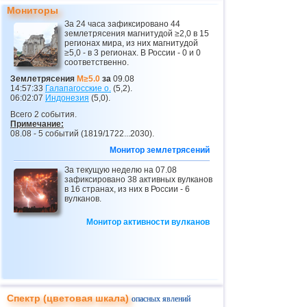
Мониторы
26
Сальвадор
3,6
1
За 24 часа зафиксировано 44
землетрясения магнитудой ≥2,0 в 15
27
Венесуэла
3,6
1
регионах мира, из них магнитудой
≥5,0 - в 3 регионах. В России - 0 и 0
28
Австрия
3,5
1
соответственно.
29
Коста-Рика
3,0...3,3
2
Землетрясения
M≥5.0
за
09.08
14:57:33
Галапагосские о.
(5,2).
30
Пуэрто-Рико
3,2
1
06:02:07
Индонезия
(5,0).
Всего 2 события.
31
Гватемала
3,1
1
Примечание:
08.08 - 5 событий (1819/1722...2030).
32
Мьянма
3,1
1
Монитор землетрясений
33
Гваделупа
3,0
1
За текущую неделю на 07.08
34
Греция
зафиксировано 38 активных вулканов
3,0
1
в 16 странах, из них в России - 6
вулканов.
Монитор активности вулканов
Спектр (цветовая шкала)
опасных явлений