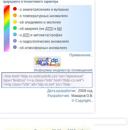
природного и техногенного характера
- о землетрясениях и вулканах
- о температурных аномалиях
- об эпидемиях и экологии
- об авариях (не
ДТП
) и
КИ
- о
ДТП
и автокатастрофах
- о гидрологических аномалиях
- об атмосферных аномалиях
Применение...
Информер-индикатор оповещения:
<link href="//idp-cs.net/css/info.css" rel="stylesheet"
type="text/css" /><a class="info" href="//idp-cs.net/">
<img class="info" alt="idp-cs.net" src="//idp-
cs.net/pix/idpinfok_sm.gif" width=88 height=31 /></a>
Дата разработки:
2009 год.
Разработчик:
Макаров О.В.
© Copyright...