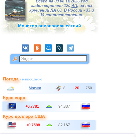
Всего на 09.08 за 2026 год
зафиксировано 120
АП
, из них
крушений
ЛА
60. В России - 33 и
14 соответственно.
Монитор авиапроисшествий
Погода
- малооблачно
Москва
8
+20
750
Курс евро
+0.7781
94.837
Курс доллара США
+0.7588
82.167