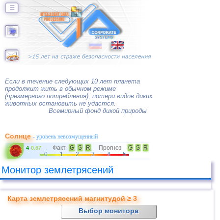
☰
Если в течение следующих 10 лет планета
продолжит жить в обычном режиме
(чрезмерного потребления), потери видов диких
животных остановить не удастся.
Всемирный фонд дикой природы
Солнце
- уровень невозмущенный
Факт
G
S
R
Прогноз
G
S
R
4
-
0.67
0
1
2
3
4
5
Монитор землетрясений
Карта землетрясений магнитудой ≥ 3
Выбор монитора