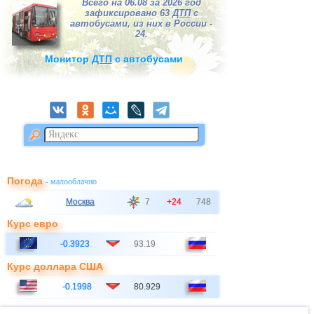
Всего на 06.08 за 2026 год
зафиксировано 63
ДТП
с
автобусами, из них в России -
24.
Монитор
ДТП
с автобусами
Погода
- малооблачно
Москва
7
+24
748
Курс евро
-0.3923
93.19
Курс доллара США
-0.1998
80.929