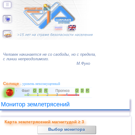
☰
Человек начинается не со свободы, но с предела,
с линии непреодолимого.
М.Фуко
Солнце
- уровень невозмущенный
Факт
G
S
R
Прогноз
G
S
R
-
0
1
2
3
4
5
Монитор землетрясений
Карта землетрясений магнитудой ≥ 3
Выбор монитора