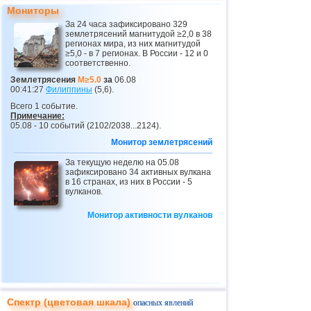
23
Перу
4,1
1
Мониторы
За 24 часа зафиксировано 329
24
Коста-Рика
3,1...4,0
9
землетрясений магнитудой ≥2,0 в 38
регионах мира, из них магнитудой
25
Таджикистан
4,0
1
≥5,0 - в 7 регионах. В России - 12 и 0
соответственно.
26
Чили
3,0...3,9
16
Землетрясения
M≥5.0
за
06.08
00:41:27
Филиппины
(5,6).
27
Аргентина
3,0...3,9
5
Всего 1 событие.
28
Эквадор
3,3...3,9
2
Примечание:
05.08 - 10 событий (2102/2038...2124).
29
о.Виргинии (США)
3,1...3,8
5
Монитор землетрясений
30
Карибское море
3,8
1
За текущую неделю на 05.08
зафиксировано 34 активных вулкана
31
Греция
3,0...3,7
7
в 16 странах, из них в России - 5
вулканов.
32
ДР
3,4...3,7
2
Монитор активности вулканов
33
о.Шпицберген и Ян-Майен
3,7
1
34
Турция
3,7
1
35
Пуэрто-Рико
3,1...3,5
4
36
Сент-Винсент и Гренадины
3,5
1
37
Венесуэла
3,5
1
Спектр (цветовая шкала)
опасных явлений