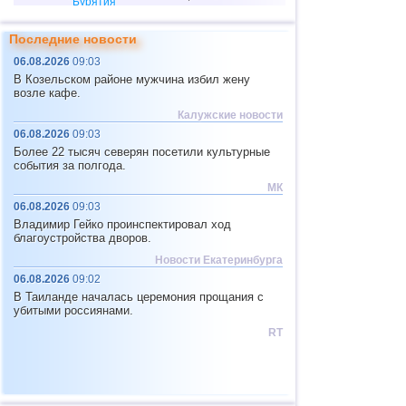
Бурятия
Чеченская
4
3,6
1
Последние новости
Республика
06.08.2026
09:03
10
Мьянма
3,1...4,8
4
В Козельском районе мужчина избил жену
11
Фиджи
4,1...4,7
2
возле кафе.
Калужские новости
12
Мексика
3,0...4,6
47
06.08.2026
09:03
Юж. Джорджия и Сандвичевы
13
4,6
1
Более 22 тысяч северян посетили культурные
о.
события за полгода.
14
США
3,0...4,4
19
МК
15
Гондурас
4,4
1
06.08.2026
09:03
Владимир Гейко проинспектировал ход
16
Италия
3,3...4,3
3
благоустройства дворов.
17
Гватемала
3,6...4,3
2
Новости Екатеринбурга
06.08.2026
09:02
18
Иран
4,1...4,2
2
В Таиланде началась церемония прощания с
19
Индийский океан (юг)
4,2
1
убитыми россиянами.
RT
20
Китай
3,0...4,1
8
21
Никарагуа
3,1...4,1
4
22
Монголия
4,1
1