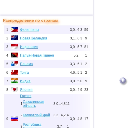
Распределение по странам
1
Филиппины
3,0...6,3
59
2
Новая Зеландия
3,1...6,3
9
3
Индонезия
3,0...5,7
81
4
Папуа-Новая Гвинея
5,2
1
5
Панама
3,3...5,1
2
6
Тонга
4,6...5,1
2
7
Индия
3,0...5,0
9
8
Япония
3,0...4,9
23
Россия
Сахалинская
1
3,0...4,8
11
область
2
Камчатский край
3,3...4,2
4
9
3,0...4,8
17
Республика
3
3,7
1