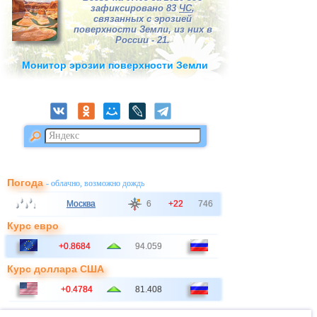
зафиксировано 83
ЧС
,
связанных с эрозией
поверхности Земли, из них в
России - 21.
Монитор эрозии поверхности Земли
Погода
- облачно, возможно дождь
Москва
6
+22
746
Курс евро
+0.8684
94.059
Курс доллара США
+0.4784
81.408