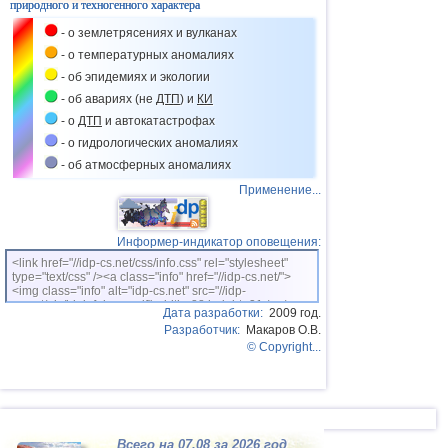
39
ДР
3,2...3,4
2
природного и техногенного характера
- о землетрясениях и вулканах
40
Румыния
3,2...3,4
2
- о температурных аномалиях
41
Центральная Америка
3,4
1
- об эпидемиях и экологии
42
Африка
3,3
1
- об авариях (не
ДТП
) и
КИ
- о
ДТП
и автокатастрофах
43
о.Виргинии (США)
3,2
1
- о гидрологических аномалиях
44
Франция
3,0
1
- об атмосферных аномалиях
45
Гваделупа
3,0
1
Применение...
Информер-индикатор оповещения:
<link href="//idp-cs.net/css/info.css" rel="stylesheet"
type="text/css" /><a class="info" href="//idp-cs.net/">
<img class="info" alt="idp-cs.net" src="//idp-
cs.net/pix/idpinfok_sm.gif" width=88 height=31 /></a>
Дата разработки:
2009 год.
Разработчик:
Макаров О.В.
© Copyright...
Всего на 07.08 за 2026 год