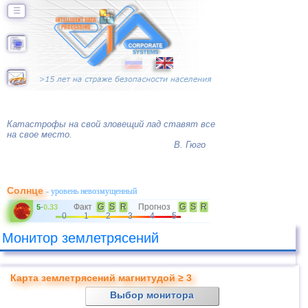
☰
Катастрофы на свой зловещий лад ставят все
на свое место.
В. Гюго
Солнце
- уровень невозмущенный
Факт
G
S
R
Прогноз
G
S
R
5
-
0.33
0
1
2
3
4
5
Монитор землетрясений
Карта землетрясений магнитудой ≥ 3
Выбор монитора