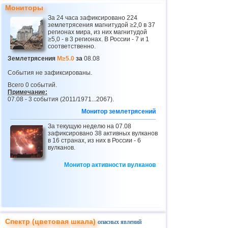
24
Панама
4,2
1
Мониторы
25
Никарагуа
4,1
1
За 24 часа зафиксировано 224
землетрясения магнитудой ≥2,0 в 37
26
Гватемала
3,6...4,0
3
регионах мира, из них магнитудой
≥5,0 - в 3 регионах. В России - 7 и 1
соответственно.
27
Непал
4,0
1
Землетрясения
M≥5.0
за
08.08
28
Бутан
3,8
1
События не зафиксированы.
29
Эквадор
3,0...3,7
3
Всего 0 событий.
Примечание:
30
Норвегия
3,7
1
07.08 - 3 события (2011/1971...2067).
31
Пуэрто-Рико
3,1...3,6
5
Монитор землетрясений
32
Сальвадор
3,6
1
За текущую неделю на 07.08
зафиксировано 38 активных вулканов
33
Венесуэла
3,6
1
в 16 странах, из них в России - 6
вулканов.
34
Турция
3,5
2
Монитор активности вулканов
35
Хорватия
3,5
1
36
Сент-Винсент и Гренадины
3,5
1
37
Боливия
3,0...3,4
2
38
Коста-Рика
3,1...3,4
4
Спектр (цветовая шкала)
опасных явлений