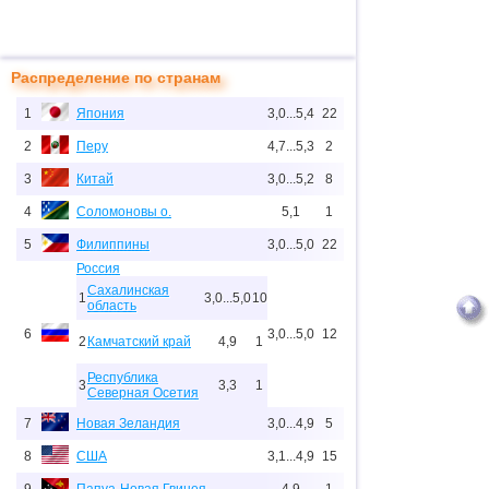
Распределение по странам
1
Япония
3,0...5,4
22
2
Перу
4,7...5,3
2
3
Китай
3,0...5,2
8
4
Соломоновы о.
5,1
1
5
Филиппины
3,0...5,0
22
Россия
Сахалинская
1
3,0...5,0
10
область
6
3,0...5,0
12
2
Камчатский край
4,9
1
Республика
3
3,3
1
Северная Осетия
7
Новая Зеландия
3,0...4,9
5
8
США
3,1...4,9
15