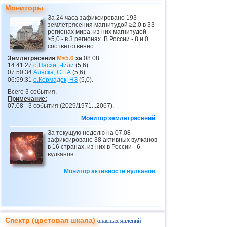
24
Никарагуа
3,0...3,8
2
Мониторы
25
Бутан
3,8
1
За 24 часа зафиксировано 193
землетрясения магнитудой ≥2,0 в 33
26
Эквадор
3,0...3,7
3
регионах мира, из них магнитудой
≥5,0 - в 3 регионах. В России - 8 и 0
соответственно.
27
Гватемала
3,1...3,7
2
Землетрясения
M≥5.0
за
08.08
28
Пуэрто-Рико
3,1...3,6
5
14:41:27
о.Пасхи, Чили
(5,6).
07:50:34
Аляска, США
(5,6).
29
Сальвадор
3,6
1
06:59:31
о.Кермадек,
НЗ
(5,0).
Всего 3 события.
30
Венесуэла
3,6
1
Примечание:
07.08 - 3 события (2029/1971...2067).
31
Турция
3,5
2
Монитор землетрясений
32
Австрия
3,5
1
За текущую неделю на 07.08
33
Хорватия
3,5
1
зафиксировано 38 активных вулканов
в 16 странах, из них в России - 6
34
Коста-Рика
3,0...3,4
4
вулканов.
35
ДР
3,2...3,4
2
Монитор активности вулканов
36
Центральная Америка
3,4
1
37
Боливия
3,4
1
38
Африка
3,3
1
Спектр (цветовая шкала)
опасных явлений