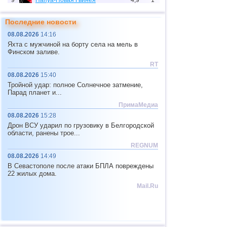
9
Папуа-Новая Гвинея
4,9
1
10
Индонезия
3,0...4,8
53
Последние новости
11
Тихоокеан.поднятие (восток)
4,8
1
08.08.2026
14:16
Яхта с мужчиной на борту села на мель в
12
Аргентина
3,0...4,6
10
Финском заливе.
13
Вануату
4,6
1
RT
08.08.2026
15:40
14
Афганистан
4,5
1
Тройной удар: полное Солнечное затмение,
15
Пакистан
4,5
1
Парад планет и...
ПримаМедиа
16
Мексика
3,0...4,4
46
08.08.2026
15:28
17
Греция
3,0...4,4
2
Дрон ВСУ ударил по грузовику в Белгородской
области, ранены трое...
18
о.Шпицберген и Ян-Майен
4,4
1
REGNUM
19
Тонга
4,4
1
08.08.2026
14:49
В Севастополе после атаки БПЛА повреждены
20
Фиджи
4,2...4,3
2
22 жилых дома.
21
Мадагаскар
4,3
1
Mail.Ru
22
Мьянма
3,1...4,2
5
23
Непал
4,0
1