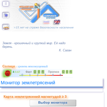
☰
Земля - крошечный и хрупкий мир. Её надо
беречь.
К. Саган
Солнце
- уровень невозмущенный
Факт
G
S
R
Прогноз
G
S
R
4
-
0.67
0
1
2
3
4
5
Монитор землетрясений
Карта землетрясений магнитудой ≥ 3
Выбор монитора