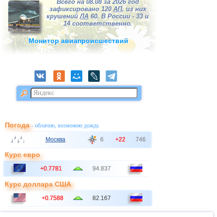
Всего на 08.08 за 2026 год
зафиксировано 120
АП
, из них
крушений
ЛА
60. В России - 33 и
14 соответственно.
Монитор авиапроисшествий
Погода
- облачно, возможно дождь
Москва
6
+22
746
Курс евро
+0.7781
94.837
Курс доллара США
+0.7588
82.167