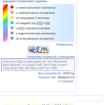
39
Румыния
3,2
1
природного и техногенного характера
- о землетрясениях и вулканах
40
Франция
3,0
1
- о температурных аномалиях
41
Гваделупа
3,0
1
- об эпидемиях и экологии
- об авариях (не
ДТП
) и
КИ
- о
ДТП
и автокатастрофах
- о гидрологических аномалиях
- об атмосферных аномалиях
Применение...
Информер-индикатор оповещения:
<link href="//idp-cs.net/css/info.css" rel="stylesheet"
type="text/css" /><a class="info" href="//idp-cs.net/">
<img class="info" alt="idp-cs.net" src="//idp-
cs.net/pix/idpinfok_sm.gif" width=88 height=31 /></a>
Дата разработки:
2009 год.
Разработчик:
Макаров О.В.
© Copyright...