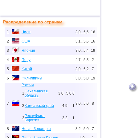
Распределение по странам
1
Чили
3,0...5,6
16
2
США
3,1...5,6
16
3
Япония
3,0...5,4
19
4
Перу
4,7...5,3
2
5
Китай
3,0...5,2
7
6
Филиппины
3,0...5,0
19
Россия
Сахалинская
1
3,0...5,0
6
область
7
3,0...5,0
8
2
Камчатский край
4,9
1
Республика
3
3,2
1
Бурятия
8
Новая Зеландия
3,2...5,0
7