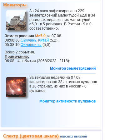
23
Эквадор
3,0...3,9
3
Мониторы
За 24 часа зафиксировано 229
24
Карибское море
3,8
1
землетрясений магнитудой ≥2,0 в 34
регионах мира, из них магнитудой
25
Греция
3,0...3,7
5
≥5,0 - в 5 регионах. В России - 9 и 0
соответственно.
26
Норвегия
3,7
1
Землетрясения
M≥5.0
за
07.08
08:08:30
Сычуань, Китай
(5,2).
27
Пуэрто-Рико
3,1...3,6
7
05:38:10
Филиппины
(5,0).
28
Коста-Рика
3,1...3,5
7
Всего 2 события.
Примечание:
29
Хорватия
3,5
1
06.08 - 4 события (2068/2028...2118).
Монитор землетрясений
30
Турция
3,5
1
За текущую неделю на 07.08
31
Сент-Винсент и Гренадины
3,5
1
зафиксировано 38 активных вулканов
в 16 странах, из них в России - 6
32
Венесуэла
3,5
1
вулканов.
33
Боливия
3,0...3,4
4
Монитор активности вулканов
34
Центральная Америка
3,4
1
35
Румыния
3,4
1
36
Сальвадор
3,2...3,3
2
37
о.Виргинии (США)
3,2...3,3
2
Спектр (цветовая шкала)
опасных явлений