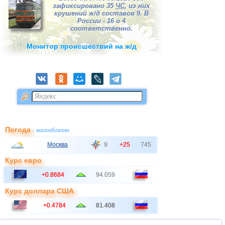
зафиксировано 35
ЧС
, из них
крушений ж/д составов 9. В
России - 16 и 4
соответственно.
Монитор происшествий на ж/д
Погода
- малооблачно
Москва
9
+25
745
Курс евро
+0.8684
94.059
Курс доллара США
+0.4784
81.408