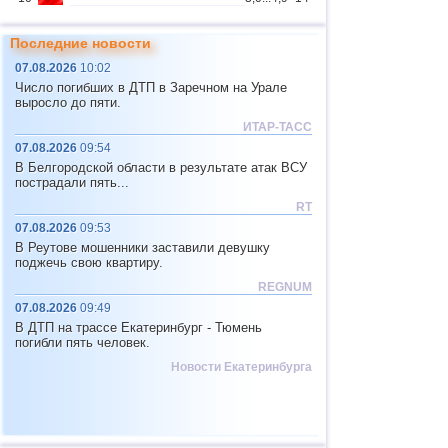
Чеченская
3
3,6
1
Республика
Последние новости
Республика
4
3,3
1
07.08.2026
10:02
Северная Осетия
Число погибших в ДТП в Заречном на Урале
11
США
3,1...4,9
16
выросло до пяти.
ИТАР-ТАСС
12
Тонга
4,6
2
07.08.2026
09:54
13
Аргентина
3,1...4,5
10
В Белгородской области в результате атак ВСУ
пострадали пять...
14
Мексика
3,0...4,4
52
RT
15
Гондурас
4,4
1
07.08.2026
09:53
В Реутове мошенники заставили девушку
16
Колумбия
4,3
1
поджечь свою квартиру.
17
Чили
3,1...4,2
22
REGNUM
07.08.2026
09:49
18
Мьянма
3,1...4,2
5
В ДТП на трассе Екатеринбург - Тюмень
19
Индийский океан (юг)
4,2
1
погибли пять человек.
Новости Екатеринбурга
20
Панама
4,2
1
21
Никарагуа
4,1
1
22
Гватемала
3,6...4,0
3