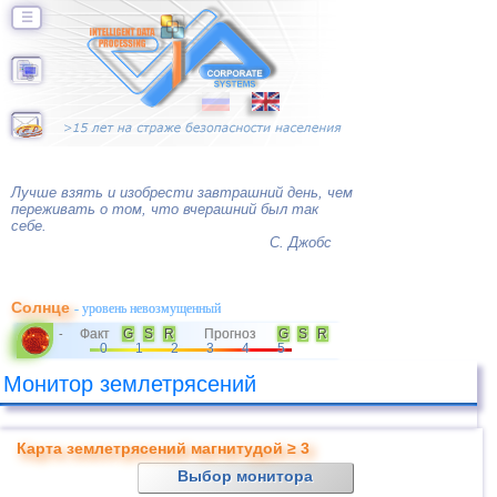
☰
Лучше взять и изобрести завтрашний день, чем
переживать о том, что вчерашний был так
себе.
С. Джобс
Солнце
- уровень невозмущенный
Факт
G
S
R
Прогноз
G
S
R
-
0
1
2
3
4
5
Монитор землетрясений
Карта землетрясений магнитудой ≥ 3
Выбор монитора