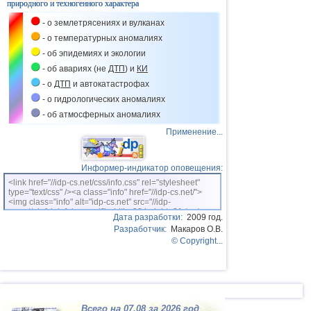
природного и техногенного характера
38
Польша
3,1
1
- о землетрясениях и вулканах
39
Бангладеш
3,0
1
- о температурных аномалиях
40
Франция
3,0
1
- об эпидемиях и экологии
- об авариях (не
ДТП
) и
КИ
- о
ДТП
и автокатастрофах
- о гидрологических аномалиях
- об атмосферных аномалиях
Применение...
Информер-индикатор оповещения:
<link href="//idp-cs.net/css/info.css" rel="stylesheet"
type="text/css" /><a class="info" href="//idp-cs.net/">
<img class="info" alt="idp-cs.net" src="//idp-
cs.net/pix/idpinfok_sm.gif" width=88 height=31 /></a>
Дата разработки:
2009 год.
Разработчик:
Макаров О.В.
© Copyright...
Всего на 07.08 за 2026 год