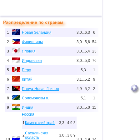
Распределение по странам
1
Новая Зеландия
3,0...6,3
6
2
Филиппины
3,0...5,6
54
3
Япония
3,0...5,4
23
4
Индонезия
3,0...5,3
76
5
Перу
5,3
1
6
Китай
3,1...5,2
9
7
Папуа-Новая Гвинея
4,9...5,2
2
8
Соломоновы о.
5,1
1
9
Индия
3,0...5,0
11
Россия
1
Камчатский край
3,3...4,9
3
Сахалинская
2
3,0...3,8
9
область
10
3,0...4,9
14