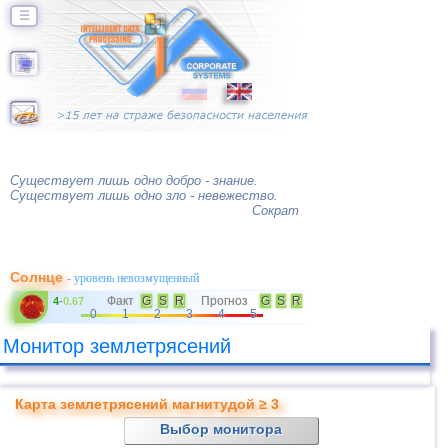
☰
Существует лишь одно добро - знание.
Существует лишь одно зло - невежество.
Сократ
Солнце
- уровень невозмущенный
Факт
G
S
R
Прогноз
G
S
R
4
-
0.67
0
1
2
3
4
5
Монитор землетрясений
Карта землетрясений магнитудой ≥ 3
Выбор монитора