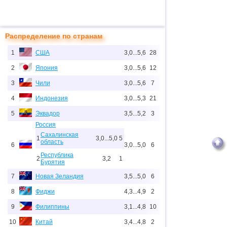
Распределение по странам
1
США
3,0...5,6
28
2
Япония
3,0...5,6
12
3
Чили
3,0...5,6
7
4
Индонезия
3,0...5,3
21
5
Эквадор
3,5...5,2
3
Россия
Сахалинская
1
3,0...5,0
5
область
6
3,0...5,0
6
Республика
2
3,2
1
Бурятия
7
Новая Зеландия
3,5...5,0
6
8
Фиджи
4,3...4,9
2
9
Филиппины
3,1...4,8
10
10
Китай
3,4...4,8
2