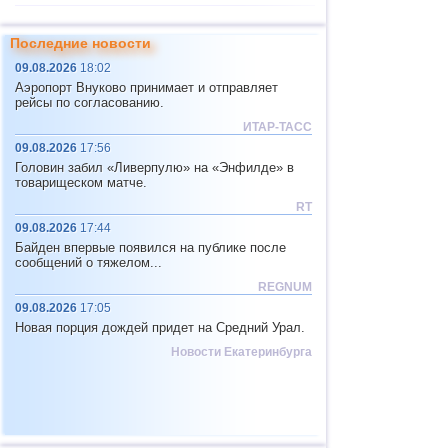
11
САХ (север)
4,8
1
Последние новости
12
Тихоокеан.поднятие (восток)
4,8
1
09.08.2026
18:02
13
Перу
4,6...4,7
2
Аэропорт Внуково принимает и отправляет
рейсы по согласованию.
14
Аргентина
3,2...4,6
5
ИТАР-ТАСС
15
Соломоновы о.
4,6
1
09.08.2026
17:56
Головин забил «Ливерпулю» на «Энфилде» в
16
Вануату
4,6
1
товарищеском матче.
17
Пакистан
4,5
1
RT
09.08.2026
17:44
18
Турция
4,4
1
Байден впервые появился на публике после
19
Мексика
3,1...4,3
20
сообщений о тяжелом...
REGNUM
20
Иран
4,3
1
09.08.2026
17:05
21
Мадагаскар
4,3
1
Новая порция дождей придет на Средний Урал.
22
Непал
4,0
1
Новости Екатеринбурга
23
Никарагуа
3,0...3,8
2
24
Бутан
3,8
1
25
Индия
3,8
1