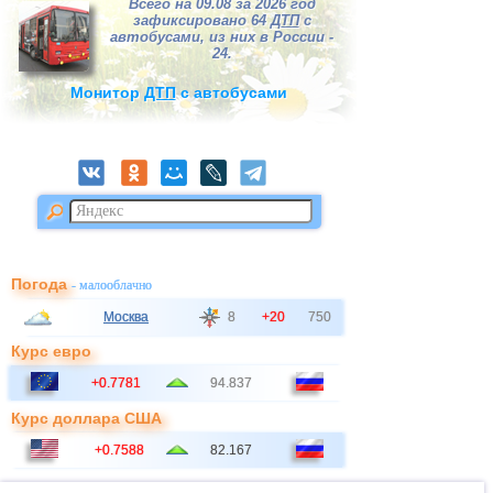
Всего на 09.08 за 2026 год
зафиксировано 64
ДТП
с
автобусами, из них в России -
24.
Монитор
ДТП
с автобусами
Погода
- малооблачно
Москва
8
+20
750
Курс евро
+0.7781
94.837
Курс доллара США
+0.7588
82.167