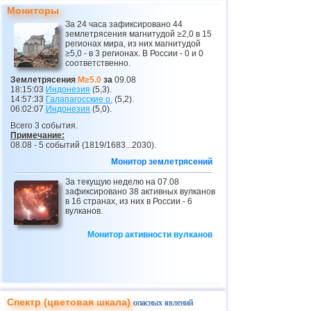
Мониторы
26
о.Виргинии (США)
3,4...3,7
2
За 24 часа зафиксировано 44
землетрясения магнитудой ≥2,0 в 15
27
Сальвадор
3,6
1
регионах мира, из них магнитудой
≥5,0 - в 3 регионах. В России - 0 и 0
28
Венесуэла
3,6
1
соответственно.
29
Австрия
3,5
1
Землетрясения
M≥5.0
за
09.08
18:15:03
Индонезия
(5,3).
30
Коста-Рика
3,0...3,3
2
14:57:33
Галапагосские о.
(5,2).
06:02:07
Индонезия
(5,0).
31
Пуэрто-Рико
3,2
1
Всего 3 события.
Примечание:
32
Гватемала
3,1
1
08.08 - 5 событий (1819/1683...2030).
33
Мьянма
3,1
1
Монитор землетрясений
34
Гваделупа
За текущую неделю на 07.08
3,0
1
зафиксировано 38 активных вулканов
в 16 странах, из них в России - 6
35
Греция
3,0
1
вулканов.
Монитор активности вулканов
Спектр (цветовая шкала)
опасных явлений