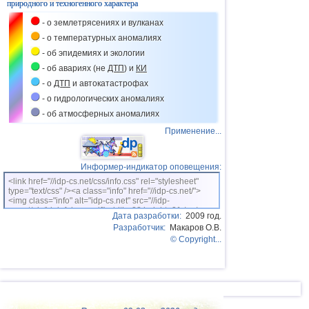
природного и техногенного характера
- о землетрясениях и вулканах
- о температурных аномалиях
- об эпидемиях и экологии
- об авариях (не
ДТП
) и
КИ
- о
ДТП
и автокатастрофах
- о гидрологических аномалиях
- об атмосферных аномалиях
Применение...
Информер-индикатор оповещения:
<link href="//idp-cs.net/css/info.css" rel="stylesheet"
type="text/css" /><a class="info" href="//idp-cs.net/">
<img class="info" alt="idp-cs.net" src="//idp-
cs.net/pix/idpinfok_sm.gif" width=88 height=31 /></a>
Дата разработки:
2009 год.
Разработчик:
Макаров О.В.
© Copyright...