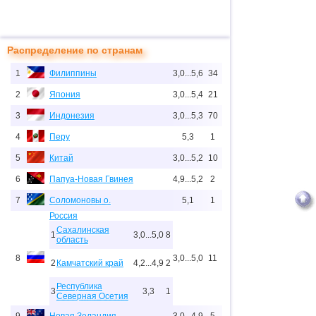
Распределение по странам
1
Филиппины
3,0...5,6
34
2
Япония
3,0...5,4
21
3
Индонезия
3,0...5,3
70
4
Перу
5,3
1
5
Китай
3,0...5,2
10
6
Папуа-Новая Гвинея
4,9...5,2
2
7
Соломоновы о.
5,1
1
Россия
Сахалинская
1
3,0...5,0
8
область
8
3,0...5,0
11
2
Камчатский край
4,2...4,9
2
Республика
3
3,3
1
Северная Осетия