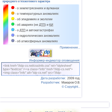
39
Франция
3,0
1
природного и техногенного характера
- о землетрясениях и вулканах
- о температурных аномалиях
- об эпидемиях и экологии
- об авариях (не
ДТП
) и
КИ
- о
ДТП
и автокатастрофах
- о гидрологических аномалиях
- об атмосферных аномалиях
Применение...
Информер-индикатор оповещения:
<link href="//idp-cs.net/css/info.css" rel="stylesheet"
type="text/css" /><a class="info" href="//idp-cs.net/">
<img class="info" alt="idp-cs.net" src="//idp-
cs.net/pix/idpinfok_sm.gif" width=88 height=31 /></a>
Дата разработки:
2009 год.
Разработчик:
Макаров О.В.
© Copyright...