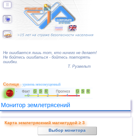
☰
Не ошибается лишь тот, кто ничего не делает!
Не бойтесь ошибаться - бойтесь повторять
ошибки.
Т. Рузвельт
Солнце
- уровень невозмущенный
Факт
G
S
R
Прогноз
G
S
R
-
0
1
2
3
4
5
Монитор землетрясений
Карта землетрясений магнитудой ≥ 3
Выбор монитора