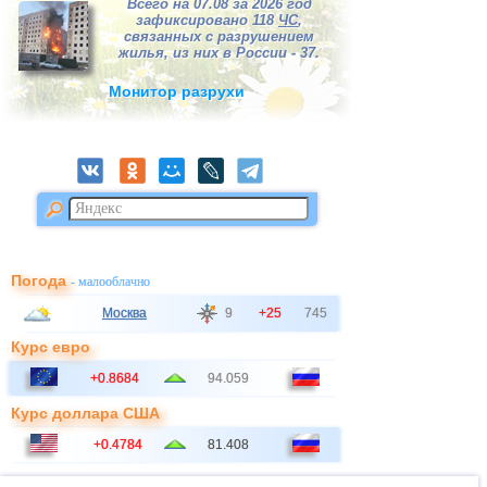
Всего на 07.08 за 2026 год
зафиксировано 118
ЧС
,
связанных с разрушением
жилья, из них в России - 37.
Монитор разрухи
Погода
- малооблачно
Москва
9
+25
745
Курс евро
+0.8684
94.059
Курс доллара США
+0.4784
81.408