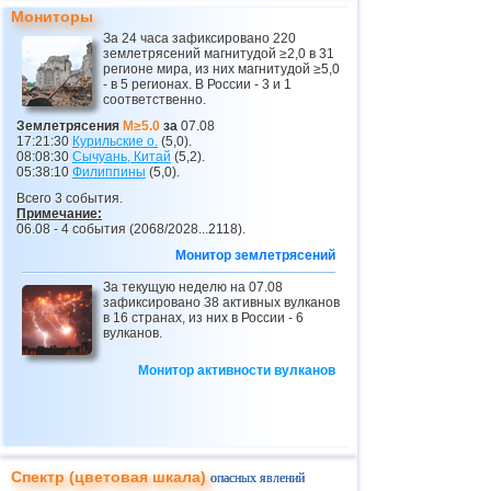
24
Карибское море
3,8
1
Мониторы
25
Норвегия
3,7
1
За 24 часа зафиксировано 220
землетрясений магнитудой ≥2,0 в 31
26
Пуэрто-Рико
3,1...3,6
7
регионе мира, из них магнитудой ≥5,0
- в 5 регионах. В России - 3 и 1
соответственно.
27
Турция
3,5
2
Землетрясения
M≥5.0
за
07.08
28
Хорватия
3,5
1
17:21:30
Курильские о.
(5,0).
08:08:30
Сычуань, Китай
(5,2).
29
Сент-Винсент и Гренадины
3,5
1
05:38:10
Филиппины
(5,0).
Всего 3 события.
30
Венесуэла
3,5
1
Примечание:
06.08 - 4 события (2068/2028...2118).
31
Боливия
3,0...3,4
4
Монитор землетрясений
32
Коста-Рика
3,1...3,4
3
За текущую неделю на 07.08
33
ДР
3,2...3,4
2
зафиксировано 38 активных вулканов
в 16 странах, из них в России - 6
34
Румыния
3,2...3,4
2
вулканов.
35
Центральная Америка
3,4
1
Монитор активности вулканов
36
Африка
3,3
1
37
Сальвадор
3,3
1
38
о.Виргинии (США)
3,2
1
Спектр (цветовая шкала)
опасных явлений