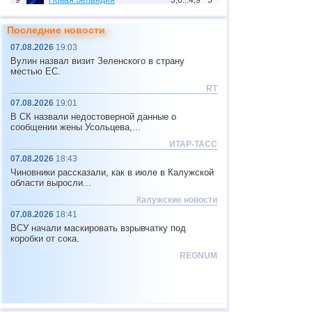
9
Новая Зеландия
3,0...4,9
5
10
США
3,1...4,9
17
Последние новости
11
Индия
3,0...4,8
8
07.08.2026
19:03
Вулин назвал визит Зеленского в страну
12
Тонга
4,4...4,6
3
местью ЕС.
13
Аргентина
3,0...4,5
10
RT
07.08.2026
19:01
14
Мексика
3,0...4,4
52
В СК назвали недостоверной данные о
15
Греция
3,3...4,4
3
сообщении жены Усольцева,...
ИТАР-ТАСС
16
о.Шпицберген и Ян-Майен
4,4
1
07.08.2026
18:43
17
Колумбия
4,3
1
Чиновники рассказали, как в июле в Калужской
области выросли...
18
Чили
3,1...4,2
19
Калужские новости
19
Мьянма
3,1...4,2
4
07.08.2026
18:41
ВСУ начали маскировать взрывчатку под
20
Панама
4,2
1
коробки от сока.
21
Никарагуа
4,1
1
REGNUM
22
Гватемала
3,6...4,0
3
23
Эквадор
3,0...3,9
3