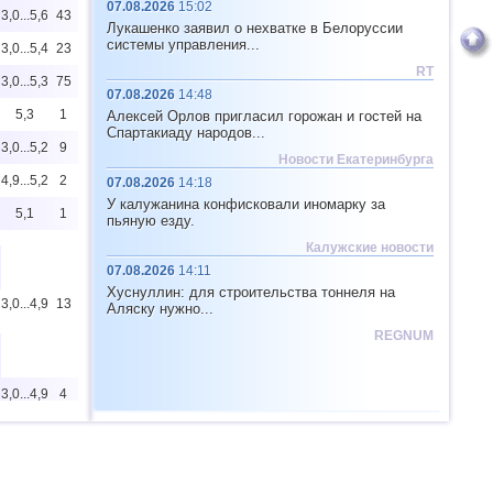
07.08.2026
15:02
3,0...5,6
43
Лукашенко заявил о нехватке в Белоруссии
системы управления...
3,0...5,4
23
RT
3,0...5,3
75
07.08.2026
14:48
5,3
1
Алексей Орлов пригласил горожан и гостей на
Спартакиаду народов...
3,0...5,2
9
Новости Екатеринбурга
4,9...5,2
2
07.08.2026
14:18
У калужанина конфисковали иномарку за
5,1
1
пьяную езду.
Калужские новости
07.08.2026
14:11
Хуснуллин: для строительства тоннеля на
3,0...4,9
13
Аляску нужно...
REGNUM
3,0...4,9
4
3,1...4,9
14
3,0...4,8
9