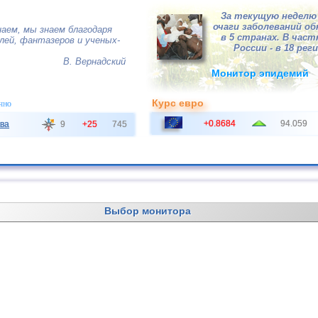
За текущую неделю 
очаги заболеваний о
наем, мы знаем благодаря
в 5 странах. В час
ей, фантазеров и ученых-
России - в 18 рег
В. Вернадский
Монитор эпидемий
Курс евро
чно
+0.8684
94.059
ва
9
+25
745
Выбор монитора