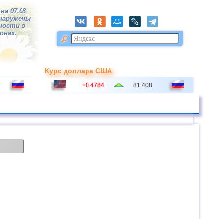
на 07.08
бнаружены
тности в
ионах.
Курс доллара США
+0.4784
81.408