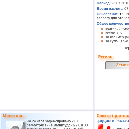
Период
: 26.07.26 0
Время расчета
: 0
Обновление
: 15..
запросу для отобр
Общее количество
критерий: "ма
всего: 316.
за час (мерцан
за сутки (ярко
Пе
Регион
Земля
Мониторы
Спектр (цветов
природного и техноге
За 24 часа зафиксировано 213
землетрясение магнитудой ≥2,0 в 33
- о землет