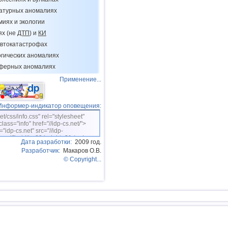
12
Тонга
ратурных аномалиях
13
Аргентина
миях и экологии
14
Мексика
ях (не
ДТП
) и
КИ
втокатастрофах
15
Греция
огических аномалиях
16
Гондурас
сферных аномалиях
17
Колумбия
Применение...
18
Чили
Информер-индикатор оповещения:
19
Мьянма
net/css/info.css" rel="stylesheet"
20
Панама
class="info" href="//idp-cs.net/">
="idp-cs.net" src="//idp-
21
Никарагуа
sm.gif" width=88 height=31 /></a>
Дата разработки:
2009 год.
Разработчик:
Макаров О.В.
22
Гватемала
© Copyright...
23
Эквадор
24
Карибское море
25
Норвегия
26
Пуэрто-Рико