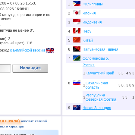
1:08 – 07.08.26 15:53.
1
Филиппины
7.08.2026 16:08:01.
2
Япония
.20 минут для регистрации и по
ажения.
3
Индонезия
:
гнитуда не менее 3".
4
Перу
ие): 2.
5
Китай
 красный цвет): 118.
6
Папуа-Новая Гвинея
реход
к английской версии
7
Соломоновы о.
Россия
Исландия
1
Камчатский край
3,3...4,9
3
8
Сахалинская
2
3,0...3,8
9
область
Республика
3
3,3
1
Северная Осетия
9
Новая Зеландия
10
США
ая шкала)
опасных явлений
11
Индия
нного характера
рясениях и вулканах