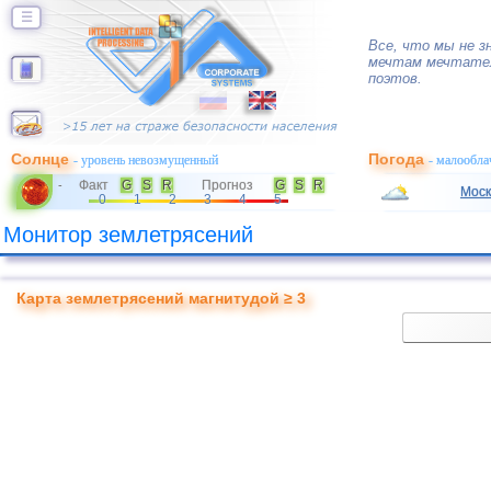
☰
Все, что мы не з
мечтам мечтател
поэтов.
Солнце
Погода
- уровень невозмущенный
- малообла
Факт
G
S
R
Прогноз
G
S
R
-
Моск
0
1
2
3
4
5
Монитор землетрясений
Карта землетрясений магнитудой ≥ 3