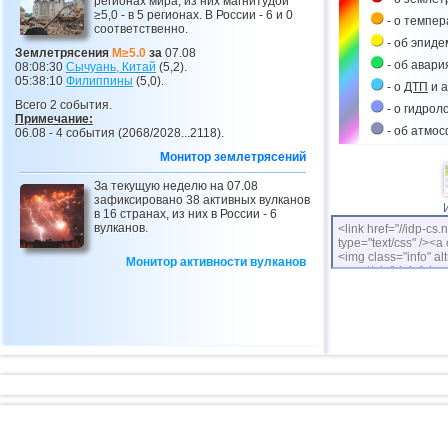
регионах мира, из них магнитудой
≥5,0 - в 5 регионах. В России - 6 и 0
- о темпе
соответственно.
- об эпиде
Землетрясения
M≥5.0
за
07.08
- об авари
08:08:30
Сычуань, Китай
(5,2).
05:38:10
Филиппины
(5,0).
- о
ДТП
и а
Всего 2 события.
- о гидрол
Примечание:
- об атмо
06.08 - 4 события (2068/2028...2118).
Монитор землетрясений
За текущую неделю на 07.08
зафиксировано 38 активных вулканов
в 16 странах, из них в России - 6
вулканов.
<link href="//idp-cs.
type="text/css" /><a 
<img class="info" alt
Монитор активности вулканов
cs.net/pix/idpinfok_