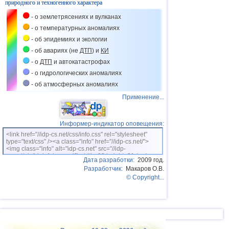
природного и техногенного характера
- о землетрясениях и вулканах
- о температурных аномалиях
- об эпидемиях и экологии
- об авариях (не
ДТП
) и
КИ
- о
ДТП
и автокатастрофах
- о гидрологических аномалиях
- об атмосферных аномалиях
Применение...
Информер-индикатор оповещения:
<link href="//idp-cs.net/css/info.css" rel="stylesheet"
type="text/css" /><a class="info" href="//idp-cs.net/">
<img class="info" alt="idp-cs.net" src="//idp-
cs.net/pix/idpinfok_sm.gif" width=88 height=31 /></a>
Дата разработки:
2009 год.
Разработчик:
Макаров О.В.
© Copyright...