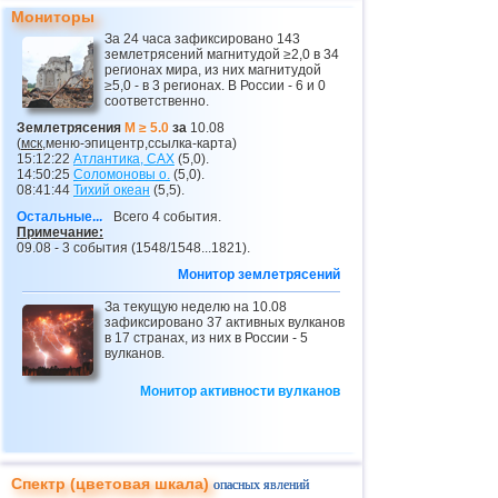
Мониторы
26
Коста-Рика
2,7...3,2
5
За 24 часа зафиксировано 143
землетрясений магнитудой ≥2,0 в 34
27
ДР
3,0...3,2
2
регионах мира, из них магнитудой
≥5,0 - в 3 регионах. В России - 6 и 0
28
Гватемала
3,1
1
соответственно.
29
Восточный Тимор
2,5...2,9
2
Землетрясения
M ≥ 5.0
за
10.08
(
мск
,меню-эпицентр,ссылка-карта)
30
Средиземное море (центр)
2,8
1
15:12:22
Атлантика,
САХ
(5,0).
14:50:25
Соломоновы о.
(5,0).
08:41:44
Тихий океан
(5,5).
31
Аргентина
2,5...2,7
2
Остальные...
Всего 4 события.
32
Ионическое море
2,7
1
Примечание:
09.08 - 3 события (1548/1548...1821).
33
Чехия
2,6
1
Монитор землетрясений
34
Алжир
2,5
1
За текущую неделю на 10.08
зафиксировано 37 активных вулканов
в 17 странах, из них в России - 5
вулканов.
Монитор активности вулканов
Спектр (цветовая шкала)
опасных явлений