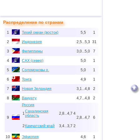
Распределение по странам
1
Тихий океан (восток)
5,5
1
2
Индонезия
2,5...5,3
31
3
Филиппины
3,0...5,0
7
4
САХ (север)
5,0
1
5
Соломоновы о.
5,0
1
6
Тонга
4,9
1
7
Новая Зеландия
3,1...4,8
2
8
Вануату
4,7...4,8
2
Россия
Сахалинская
1
2,8...4,7
4
область
9
2,8...4,7
6
2
Камчатский край
3,4...3,7
2
10
Эфиопия
4,6
1