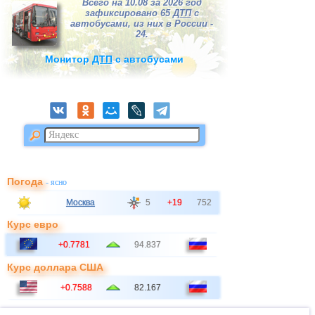
Всего на 10.08 за 2026 год
зафиксировано 65
ДТП
с
автобусами, из них в России -
24.
Монитор
ДТП
с автобусами
Погода
- ясно
Москва
5
+19
752
Курс евро
+0.7781
94.837
Курс доллара США
+0.7588
82.167