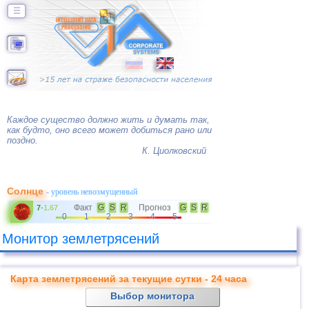
☰
Каждое существо должно жить и думать так,
как будто, оно всего может добиться рано или
поздно.
К. Циолковский
Солнце
- уровень невозмущенный
Факт
G
S
R
Прогноз
G
S
R
7
-
1.67
0
1
2
3
4
5
Монитор землетрясений
Карта землетрясений за текущие сутки - 24 часа
Выбор монитора