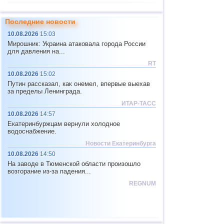
11
Перу
4,6
1
Последние новости
12
Фиджи
4,5
1
10.08.2026
15:03
13
Папуа-Новая Гвинея
4,5
1
Мирошник: Украина атаковала города России
для давления на...
14
Япония
2,1...4,4
11
RT
15
Мексика
4,1...4,4
4
10.08.2026
15:02
Путин рассказал, как онемел, впервые выехав
16
Греция
2,6...4,3
3
за пределы Ленинграда.
17
Индия
2,9...4,3
3
ИТАР-ТАСС
10.08.2026
14:57
18
Пакистан
4,3
1
Екатеринбуржцам вернули холодное
19
США
2,5...3,9
27
водоснабжение.
Новости Екатеринбурга
20
Чили
2,5...3,9
15
10.08.2026
14:50
21
Мьянма
3,9
1
На заводе в Тюменской области произошло
возгорание из-за падения...
22
Пуэрто-Рико
2,8...3,5
2
REGNUM
23
Португалия
3,5
1
24
Турция
2,7...3,3
2
25
Сальвадор
3,3
1