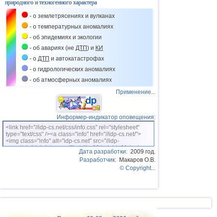
природного и техногенного характера
- о землетрясениях и вулканах
- о температурных аномалиях
- об эпидемиях и экологии
- об авариях (не
ДТП
) и
КИ
- о
ДТП
и автокатастрофах
- о гидрологических аномалиях
- об атмосферных аномалиях
Применение...
Информер-индикатор оповещения:
<link href="//idp-cs.net/css/info.css" rel="stylesheet"
type="text/css" /><a class="info" href="//idp-cs.net/">
<img class="info" alt="idp-cs.net" src="//idp-
cs.net/pix/idpinfok_sm.gif" width=88 height=31 /></a>
Дата разработки:
2009 год.
Разработчик:
Макаров О.В.
© Copyright...