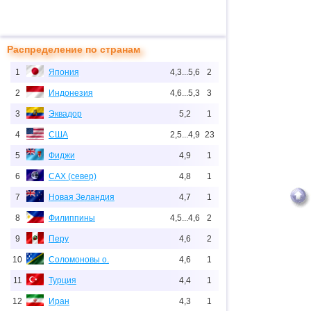
Распределение по странам
1
Япония
4,3...5,6
2
2
Индонезия
4,6...5,3
3
3
Эквадор
5,2
1
4
США
2,5...4,9
23
5
Фиджи
4,9
1
6
САХ (север)
4,8
1
7
Новая Зеландия
4,7
1
8
Филиппины
4,5...4,6
2
9
Перу
4,6
2
10
Соломоновы о.
4,6
1
11
Турция
4,4
1
12
Иран
4,3
1