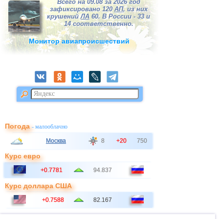
Всего на 09.08 за 2026 год
зафиксировано 120
АП
, из них
крушений
ЛА
60. В России - 33 и
14 соответственно.
Монитор авиапроисшествий
Погода
- малооблачно
Москва
8
+20
750
Курс евро
+0.7781
94.837
Курс доллара США
+0.7588
82.167