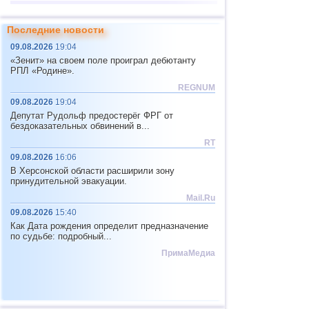
13
о.Виргинии (США)
3,4...3,7
2
Последние новости
14
Исландия
2,6
1
09.08.2026
19:04
«Зенит» на своем поле проиграл дебютанту
РПЛ «Родине».
REGNUM
09.08.2026
19:04
Депутат Рудольф предостерёг ФРГ от
бездоказательных обвинений в...
RT
09.08.2026
16:06
В Херсонской области расширили зону
принудительной эвакуации.
Mail.Ru
09.08.2026
15:40
Как Дата рождения определит предназначение
по судьбе: подробный...
ПримаМедиа