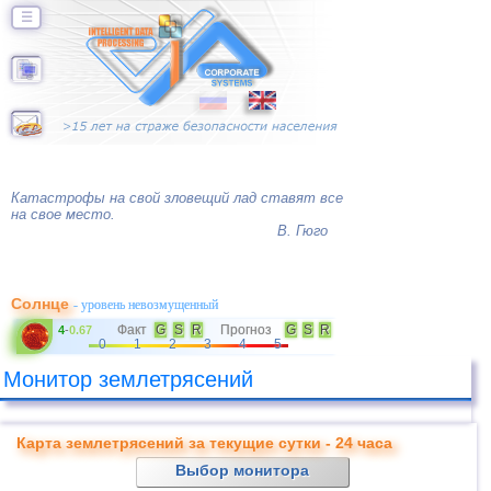
☰
Катастрофы на свой зловещий лад ставят все
на свое место.
В. Гюго
Солнце
- уровень невозмущенный
Факт
G
S
R
Прогноз
G
S
R
4
-
0.67
0
1
2
3
4
5
Монитор землетрясений
Карта землетрясений за текущие сутки - 24 часа
Выбор монитора