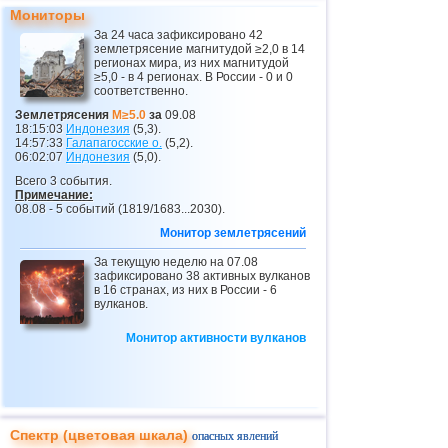
Мониторы
За 24 часа зафиксировано 42
землетрясение магнитудой ≥2,0 в 14
регионах мира, из них магнитудой
≥5,0 - в 4 регионах. В России - 0 и 0
соответственно.
Землетрясения
M≥5.0
за
09.08
18:15:03
Индонезия
(5,3).
14:57:33
Галапагосские о.
(5,2).
06:02:07
Индонезия
(5,0).
Всего 3 события.
Примечание:
08.08 - 5 событий (1819/1683...2030).
Монитор землетрясений
За текущую неделю на 07.08
зафиксировано 38 активных вулканов
в 16 странах, из них в России - 6
вулканов.
Монитор активности вулканов
Спектр (цветовая шкала)
опасных явлений