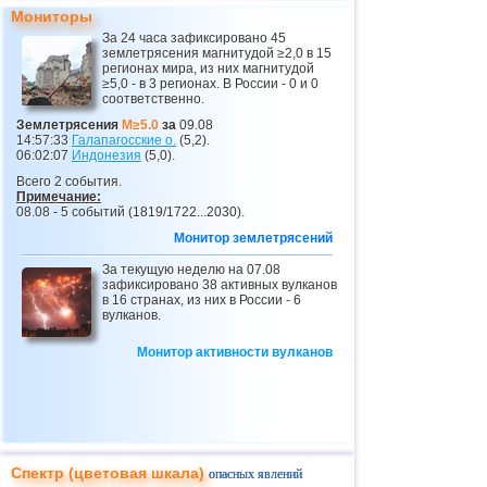
Мониторы
За 24 часа зафиксировано 45
землетрясения магнитудой ≥2,0 в 15
регионах мира, из них магнитудой
≥5,0 - в 3 регионах. В России - 0 и 0
соответственно.
Землетрясения
M≥5.0
за
09.08
14:57:33
Галапагосские о.
(5,2).
06:02:07
Индонезия
(5,0).
Всего 2 события.
Примечание:
08.08 - 5 событий (1819/1722...2030).
Монитор землетрясений
За текущую неделю на 07.08
зафиксировано 38 активных вулканов
в 16 странах, из них в России - 6
вулканов.
Монитор активности вулканов
Спектр (цветовая шкала)
опасных явлений