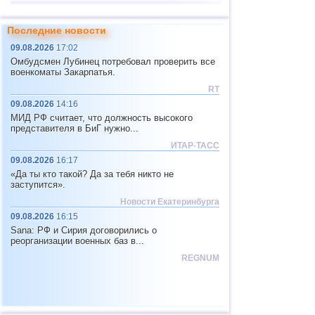
13
о.Виргинии (США)
3,4...3,7
2
Последние новости
14
Исландия
2,6
1
09.08.2026
17:02
15
Пуэрто-Рико
2,6
1
Омбудсмен Лубинец потребовал проверить все
военкоматы Закарпатья.
RT
09.08.2026
14:16
МИД РФ считает, что должность высокого
представителя в БиГ нужно...
ИТАР-ТАСС
09.08.2026
16:17
«Да ты кто такой? Да за тебя никто не
заступится».
Новости Екатеринбурга
09.08.2026
16:15
Sana: РФ и Сирия договорились о
реорганизации военных баз в...
REGNUM