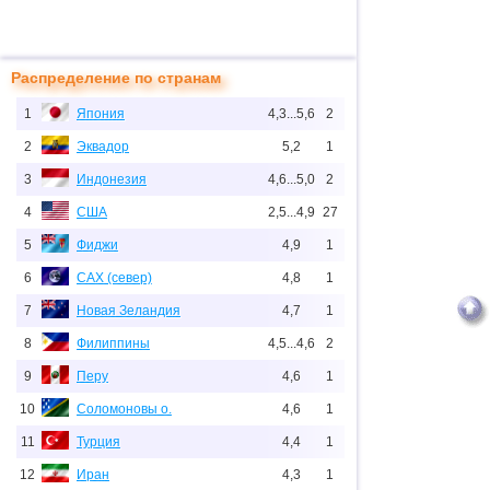
Распределение по странам
1
Япония
4,3...5,6
2
2
Эквадор
5,2
1
3
Индонезия
4,6...5,0
2
4
США
2,5...4,9
27
5
Фиджи
4,9
1
6
САХ (север)
4,8
1
7
Новая Зеландия
4,7
1
8
Филиппины
4,5...4,6
2
9
Перу
4,6
1
10
Соломоновы о.
4,6
1
11
Турция
4,4
1
12
Иран
4,3
1