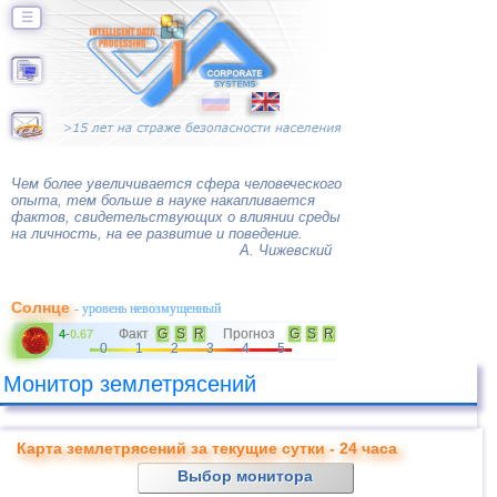
☰
Чем более увеличивается сфера человеческого
опыта, тем больше в науке накапливается
фактов, свидетельствующих о влиянии среды
на личность, на ее развитие и поведение.
А. Чижевский
Солнце
- уровень невозмущенный
Факт
G
S
R
Прогноз
G
S
R
4
-
0.67
0
1
2
3
4
5
Монитор землетрясений
Карта землетрясений за текущие сутки - 24 часа
Выбор монитора