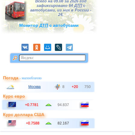
Всего на 09.08 за 2026 год
зафиксировано 64
ДТП
с
автобусами, из них в России -
24.
Монитор
ДТП
с автобусами
Погода
- малооблачно
Москва
8
+20
750
Курс евро
+0.7781
94.837
Курс доллара США
+0.7588
82.167