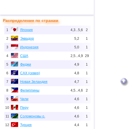
Распределение по странам
1
Япония
4,3...5,6
2
2
Эквадор
5,2
1
3
Индонезия
5,0
1
4
США
2,5...4,9
29
5
Фиджи
4,9
1
6
САХ (север)
4,8
1
7
Новая Зеландия
4,7
1
8
Филиппины
4,5...4,6
2
9
Чили
4,6
1
10
Перу
4,6
1
11
Соломоновы о.
4,6
1
12
Турция
4,4
1