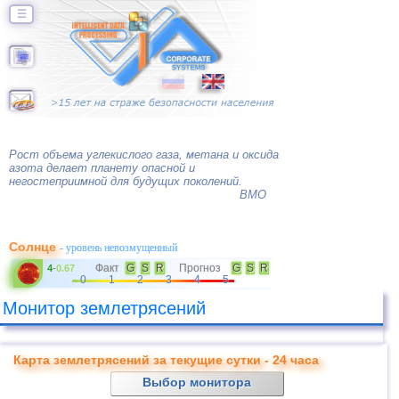
☰
Рост объема углекислого газа, метана и оксида
азота делает планету опасной и
негостеприимной для будущих поколений.
ВМО
Солнце
- уровень невозмущенный
Факт
G
S
R
Прогноз
G
S
R
4
-
0.67
0
1
2
3
4
5
Монитор землетрясений
Карта землетрясений за текущие сутки - 24 часа
Выбор монитора