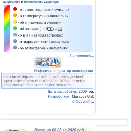
природного и техногенного характера
- о землетрясениях и вулканах
- о температурных аномалиях
- об эпидемиях и экологии
- об авариях (не
ДТП
) и
КИ
- о
ДТП
и автокатастрофах
- о гидрологических аномалиях
- об атмосферных аномалиях
Применение...
Информер-индикатор оповещения:
<link href="//idp-cs.net/css/info.css" rel="stylesheet"
type="text/css" /><a class="info" href="//idp-cs.net/">
<img class="info" alt="idp-cs.net" src="//idp-
cs.net/pix/idpinfok_sm.gif" width=88 height=31 /></a>
Дата разработки:
2009 год.
Разработчик:
Макаров О.В.
© Copyright...
Всего на 09.08 за 2026 год