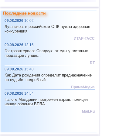
13
Иран
4,3
1
Последние новости
14
о.Виргинии (США)
3,4...3,7
2
09.08.2026
16:02
15
Исландия
2,6
1
Лушников: в российском ОПК нужна здоровая
конкуренция.
16
Пуэрто-Рико
2,6
1
ИТАР-ТАСС
09.08.2026
13:16
Гастроэнтеролог Осадчук: от еды у пляжных
продавцов лучше...
RT
09.08.2026
15:40
Как Дата рождения определит предназначение
по судьбе: подробный...
ПримаМедиа
09.08.2026
14:54
На юге Молдавии прогремел взрыв: полиция
нашла обломки БПЛА.
Mail.Ru