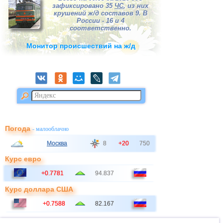
зафиксировано 35
ЧС
, из них
крушений ж/д составов 9. В
России - 16 и 4
соответственно.
Монитор происшествий на ж/д
Погода
- малооблачно
Москва
8
+20
750
Курс евро
+0.7781
94.837
Курс доллара США
+0.7588
82.167