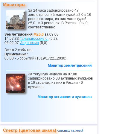
Мониторы
За 24 часа зафиксировано 47
землетрясений магнитудой ≥2,0 в 16
регионах мира, из них магнитудой
≥5,0 - в 3 регионах. В России - 0 и 0
соответственно.
Землетрясения
M≥5.0
за
09.08
14:57:33
Галапагосские о.
(5,2).
06:02:07
Индонезия
(5,0).
Всего 2 события.
Примечание:
08.08 - 5 событий (1819/1722...2030).
Монитор землетрясений
За текущую неделю на 07.08
зафиксировано 38 активных вулканов
в 16 странах, из них в России - 6
вулканов.
Монитор активности вулканов
Спектр (цветовая шкала)
опасных явлений