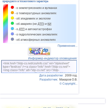
природного и техногенного характера
- о землетрясениях и вулканах
- о температурных аномалиях
- об эпидемиях и экологии
- об авариях (не
ДТП
) и
КИ
- о
ДТП
и автокатастрофах
- о гидрологических аномалиях
- об атмосферных аномалиях
Применение...
Информер-индикатор оповещения:
<link href="//idp-cs.net/css/info.css" rel="stylesheet"
type="text/css" /><a class="info" href="//idp-cs.net/">
<img class="info" alt="idp-cs.net" src="//idp-
cs.net/pix/idpinfok_sm.gif" width=88 height=31 /></a>
Дата разработки:
2009 год.
Разработчик:
Макаров О.В.
© Copyright...