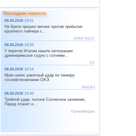
11
Индонезия
2,5...4,5
37
Последние новости
12
Пакистан
4,5
1
08.08.2026
19:01
13
Япония
2,5...4,4
10
На Крите прошел митинг против прибытия
круизного лайнера с...
14
Мексика
3,1...4,3
20
ИТАР-ТАСС
15
Фиджи
4,3
1
08.08.2026
18:59
У берегов Италии нашли затонувшее
16
Мадагаскар
4,3
1
древнеримское судно с сотнями...
17
Непал
4,0
1
RT
08.08.2026
18:54
18
Никарагуа
3,0...3,8
2
Иран нанес ракетный удар по танкеру
19
Бутан
3,8
1
госнефтекомпании ОАЭ.
Mail.Ru
20
Эквадор
3,5...3,7
2
08.08.2026
15:40
21
Сальвадор
2,9...3,6
3
Тройной удар: полное Солнечное затмение,
Парад планет и...
22
Венесуэла
3,6
1
ПримаМедиа
23
Австрия
3,5
1
24
Коста-Рика
2,5...3,3
11
25
Пуэрто-Рико
2,6...3,2
3