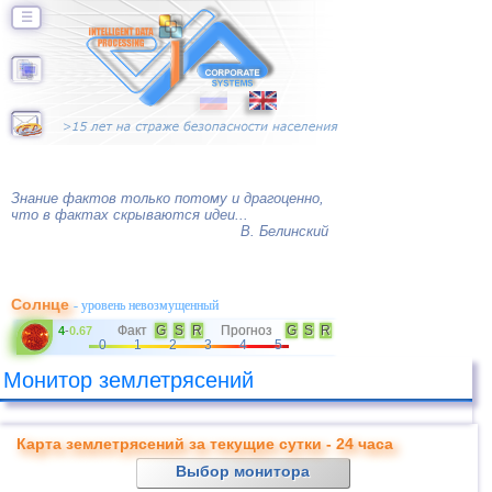
☰
Знание фактов только потому и драгоценно,
что в фактах скрываются идеи...
В. Белинский
Солнце
- уровень невозмущенный
Факт
G
S
R
Прогноз
G
S
R
4
-
0.67
0
1
2
3
4
5
Монитор землетрясений
Карта землетрясений за текущие сутки - 24 часа
Выбор монитора