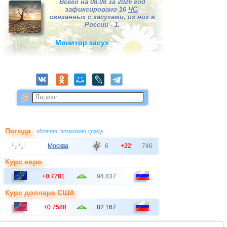
Всего на 08.08 за 2026 год
зафиксировано 16
ЧС
,
связанных с засухами, из них в
России - 1.
Монитор засух
Погода
- облачно, возможно дождь
Москва
6
+22
746
Курс евро
+0.7781
94.837
Курс доллара США
+0.7588
82.167