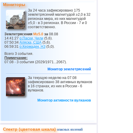
Мониторы
26
Гватемала
3,1
1
За 24 часа зафиксировано 175
землетрясений магнитудой ≥2,0 в 32
27
Мьянма
3,1
1
регионах мира, из них магнитудой
≥5,0 - в 3 регионах. В России - 7 и 0
28
Гваделупа
3,0
1
соответственно.
29
Греция
3,0
1
Землетрясения
M≥5.0
за
08.08
14:41:27
о.Пасхи, Чили
(5,6).
30
Турция
2,5...2,8
3
07:50:34
Аляска, США
(5,6).
06:59:31
о.Кермадек,
НЗ
(5,0).
31
Румыния
2,8
2
Всего 3 события.
Примечание:
32
Франция
2,7
1
07.08 - 3 события (2029/1971...2067).
Монитор землетрясений
За текущую неделю на 07.08
зафиксировано 38 активных вулканов
в 16 странах, из них в России - 6
вулканов.
Монитор активности вулканов
Спектр (цветовая шкала)
опасных явлений