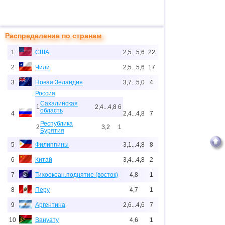
Распределение по странам
1
США
2,5...5,6
22
2
Чили
2,5...5,6
17
3
Новая Зеландия
3,7...5,0
4
Россия
Сахалинская
1
2,4...4,8
6
область
4
2,4...4,8
7
Республика
2
3,2
1
Бурятия
5
Филиппины
3,1...4,8
8
6
Китай
3,4...4,8
2
7
Тихоокеан.поднятие (восток)
4,8
1
8
Перу
4,7
1
9
Аргентина
2,6...4,6
7
10
Вануату
4,6
1