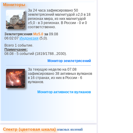
Мониторы
За 24 часа зафиксировано 50
землетрясений магнитудой ≥2,0 в 18
регионах мира, из них магнитудой
≥5,0 - в 3 регионах. В России - 0 и 0
соответственно.
Землетрясения
M≥5.0
за
09.08
06:02:07
Индонезия
(5,0).
Всего 1 событие.
Примечание:
08.08 - 5 событий (1819/1788...2030).
Монитор землетрясений
За текущую неделю на 07.08
зафиксировано 38 активных вулканов
в 16 странах, из них в России - 6
вулканов.
Монитор активности вулканов
Спектр (цветовая шкала)
опасных явлений