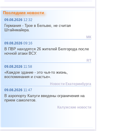
13
Турция
4,4
1
Последние новости
14
Иран
4,3
1
09.08.2026
12:32
15
Мексика
4,2
1
Германия - Трое в Бельвю, не считая
Штайнмайера.
16
о.Виргинии (США)
3,4
1
МК
17
Пуэрто-Рико
2,6...3,2
2
09.08.2026
09:16
18
Исландия
2,6
1
В ПВР находятся 26 жителей Белгорода после
ночной атаки ВСУ.
RT
09.08.2026
11:58
«Каждое здание - это чья-то жизнь,
воспоминания и счастье».
Новости Екатеринбурга
09.08.2026
11:47
В аэропорту Калуги введены ограничения на
прием самолетов.
Калужские новости