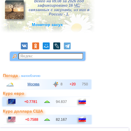
Всего на 09.08 за 2026 год
зафиксировано 16
ЧС
,
связанных с засухами, из них в
России - 1.
Монитор засух
Погода
- малооблачно
Москва
8
+20
750
Курс евро
+0.7781
94.837
Курс доллара США
+0.7588
82.167