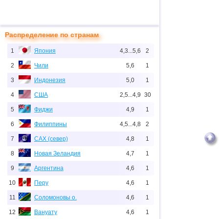
Распределение по странам
1
Япония
4,3...5,6
2
2
Чили
5,6
1
3
Индонезия
5,0
1
4
США
2,5...4,9
30
5
Фиджи
4,9
1
6
Филиппины
4,5...4,8
2
7
САХ (север)
4,8
1
8
Новая Зеландия
4,7
1
9
Аргентина
4,6
1
10
Перу
4,6
1
11
Соломоновы о.
4,6
1
12
Вануату
4,6
1