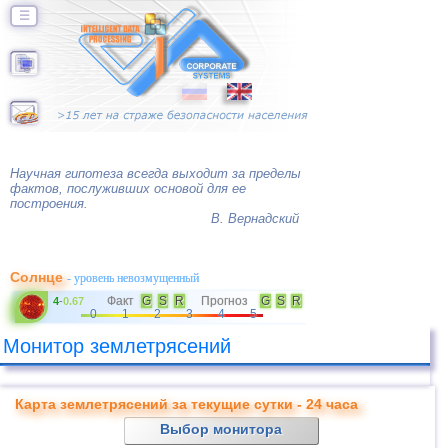
☰
Научная гипотеза всегда выходит за пределы
фактов, послуживших основой для ее
построения.
В. Вернадский
Солнце
- уровень невозмущенный
Факт
G
S
R
Прогноз
G
S
R
4
-
0.67
0
1
2
3
4
5
Монитор землетрясений
Карта землетрясений за текущие сутки - 24 часа
Выбор монитора