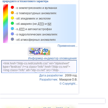
природного и техногенного характера
- о землетрясениях и вулканах
- о температурных аномалиях
- об эпидемиях и экологии
- об авариях (не
ДТП
) и
КИ
- о
ДТП
и автокатастрофах
- о гидрологических аномалиях
- об атмосферных аномалиях
Применение...
Информер-индикатор оповещения:
<link href="//idp-cs.net/css/info.css" rel="stylesheet"
type="text/css" /><a class="info" href="//idp-cs.net/">
<img class="info" alt="idp-cs.net" src="//idp-
cs.net/pix/idpinfok_sm.gif" width=88 height=31 /></a>
Дата разработки:
2009 год.
Разработчик:
Макаров О.В.
© Copyright...