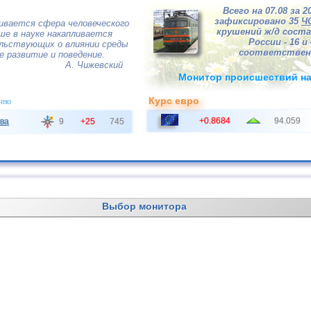
Всего на 07.08 за 2
зафиксировано 35
Ч
ивается сфера человеческого
крушений ж/д соста
ше в науке накапливается
России - 16 и 
льствующих о влиянии среды
соответствен
е развитие и поведение.
А. Чижевский
Монитор происшествий на
Курс евро
чно
+0.8684
94.059
ва
9
+25
745
Выбор монитора