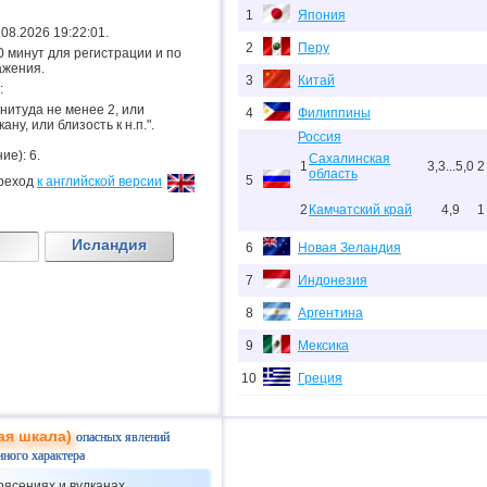
1
Япония
7.08.2026 19:22:01.
2
Перу
.20 минут для регистрации и по
ажения.
3
Китай
:
гнитуда не менее 2, или
4
Филиппины
ану, или близость к н.п.".
Россия
ие): 6.
Сахалинская
1
3,3...5,0
2
область
5
реход
к английской версии
2
Камчатский край
4,9
1
Исландия
6
Новая Зеландия
7
Индонезия
8
Аргентина
9
Мексика
10
Греция
11
о.Шпицберген и Ян-Майен
ая шкала)
опасных явлений
12
Тонга
нного характера
13
Чили
рясениях и вулканах