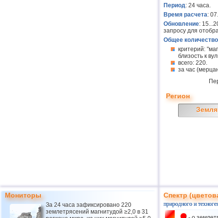
Период
: 24 часа.
Время расчета
: 0
Обновление
: 15..
запросу для отобр
Общее количество
критерий: "ма
близость к вулк
всего: 220.
за час (мерцан
Пе
Регион
Земля
Мониторы
Спектр (цветов
природного и техноге
За 24 часа зафиксировано 220
землетрясений магнитудой ≥2,0 в 31
- о землет