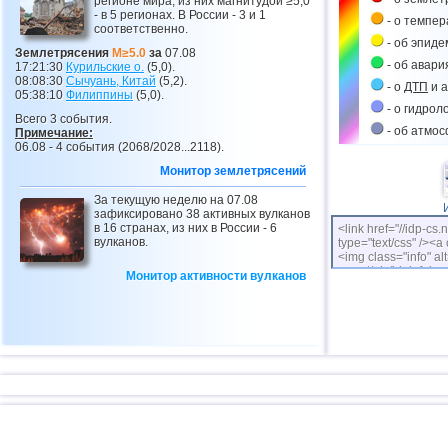
регионе мира, из них магнитудой ≥5,0
- в 5 регионах. В России - 3 и 1
- о темпе
соответственно.
- об эпиде
Землетрясения
M≥5.0
за
07.08
- об авари
17:21:30
Курильские о.
(5,0).
08:08:30
Сычуань, Китай
(5,2).
- о
ДТП
и а
05:38:10
Филиппины
(5,0).
- о гидрол
Всего 3 события.
- об атмо
Примечание:
06.08 - 4 события (2068/2028...2118).
Монитор землетрясений
За текущую неделю на 07.08
зафиксировано 38 активных вулканов
в 16 странах, из них в России - 6
<link href="//idp-cs.
вулканов.
type="text/css" /><a 
<img class="info" alt
cs.net/pix/idpinfok_
Монитор активности вулканов