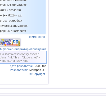
14
Мьянма
ратурных аномалиях
миях и экологии
15
США
ях (не
ДТП
) и
КИ
16
Гватемала
втокатастрофах
огических аномалиях
17
Пуэрто-Рико
сферных аномалиях
18
Турция
Применение...
19
Хорватия
20
Коста-Рика
Информер-индикатор оповещения:
net/css/info.css" rel="stylesheet"
21
ДР
class="info" href="//idp-cs.net/">
="idp-cs.net" src="//idp-
22
Центральная Америка
sm.gif" width=88 height=31 /></a>
Дата разработки:
2009 год.
23
Боливия
Разработчик:
Макаров О.В.
© Copyright...
24
Африка
25
Румыния
26
Эквадор
27
Никарагуа
28
Бангладеш