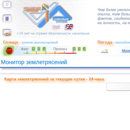
☰
Чем более увелич
опыта, тем боль
фактов, свидете
на личность, на е
Солнце
Погода
- уровень невозмущенный
- малообла
Факт
G
S
R
Прогноз
G
S
R
-
Моск
0
1
2
3
4
5
Монитор землетрясений
Карта землетрясений за текущие сутки - 24 часа