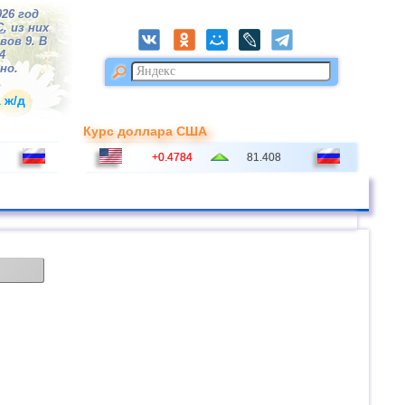
026 год
С
, из них
вов 9. В
4
но.
 ж/д
Курс доллара США
+0.4784
81.408