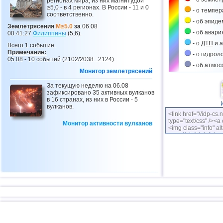
регионах мира, из них магнитудой
≥5,0 - в 4 регионах. В России - 11 и 0
- о темпе
соответственно.
- об эпиде
Землетрясения
M≥5.0
за
06.08
- об авари
00:41:27
Филиппины
(5,6).
- о
ДТП
и а
Всего 1 событие.
Примечание:
- о гидрол
05.08 - 10 событий (2102/2038...2124).
- об атмо
Монитор землетрясений
За текущую неделю на 06.08
зафиксировано 35 активных вулканов
в 16 странах, из них в России - 5
вулканов.
<link href="//idp-cs.
type="text/css" /><a 
Монитор активности вулканов
<img class="info" alt
cs.net/pix/idpinfok_