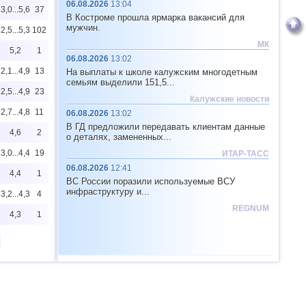
06.08.2026
13:04
3,0...5,6
37
В Костроме прошла ярмарка вакансий для
мужчин.
2,5...5,3
102
МК
5,2
1
06.08.2026
13:02
2,1...4,9
13
На выплаты к школе калужским многодетным
семьям выделили 151,5...
2,5...4,9
23
Калужские новости
2,7...4,8
11
06.08.2026
13:02
В ГД предложили передавать клиентам данные
4,6
2
о деталях, замененных...
3,0...4,4
19
ИТАР-ТАСС
06.08.2026
12:41
4,4
1
ВС России поразили используемые ВСУ
инфраструктуру и...
3,2...4,3
4
REGNUM
4,3
1
2,0...4,2
11