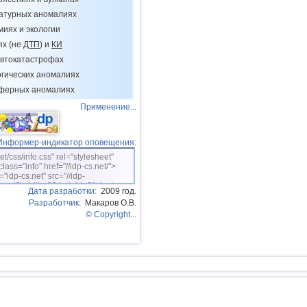
Республика
ратурных аномалиях
13
Чили
миях и экологии
14
Панама
ях (не
ДТП
) и
КИ
втокатастрофах
15
Никарагуа
огических аномалиях
16
Аргентина
сферных аномалиях
17
Эквадор
Применение...
18
Карибское море
Информер-индикатор оповещения:
19
Греция
net/css/info.css" rel="stylesheet"
20
Норвегия
class="info" href="//idp-cs.net/">
="idp-cs.net" src="//idp-
21
Гватемала
sm.gif" width=88 height=31 /></a>
Дата разработки:
2009 год.
Разработчик:
Макаров О.В.
22
Сент-Винсент и Гренадины
© Copyright...
23
Венесуэла
24
Боливия
25
Сальвадор
26
Новая Зеландия