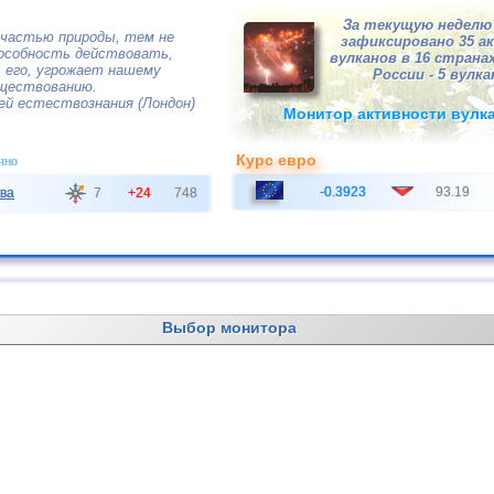
За текущую неделю 
 частью природы, тем не
зафиксировано 35 а
пособность действовать,
вулканов в 16 странах
его, угрожает нашему
России - 5 вулка
ществованию.
ей естествознания (Лондон)
Монитор активности вулк
Курс евро
чно
-0.3923
93.19
ва
7
+24
748
Выбор монитора