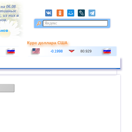
на 06.08
ктивных
, из них в
нов.
анов
Курс доллара США
-0.1998
80.929