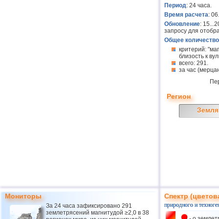
Период
: 24 часа.
Время расчета
: 0
Обновление
: 15..
запросу для отобр
Общее количество
критерий: "ма
близость к вулк
всего: 291.
за час (мерцан
Пе
Регион
Земля
Мониторы
Спектр (цветов
природного и техноге
За 24 часа зафиксировано 291
землетрясений магнитудой ≥2,0 в 38
- о землет