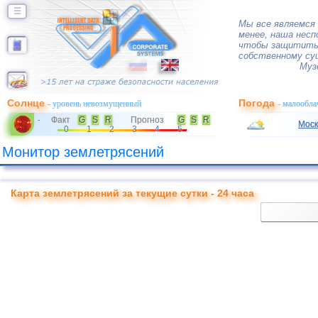
☰
Мы все являемся
менее, наша нес
чтобы защитить 
собственному су
Муз
Солнце
Погода
- уровень невозмущенный
- малообла
Факт
G
S
R
Прогноз
G
S
R
-
Моск
0
1
2
3
4
5
Монитор землетрясений
Карта землетрясений за текущие сутки - 24 часа