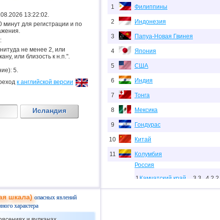
1
Филиппины
6.08.2026 13:22:02.
2
Индонезия
.20 минут для регистрации и по
ажения.
3
Папуа-Новая Гвинея
:
гнитуда не менее 2, или
4
Япония
ану, или близость к н.п.".
5
США
ие): 5.
6
Индия
реход
к английской версии
7
Тонга
Исландия
8
Мексика
9
Гондурас
10
Китай
11
Колумбия
Россия
1
Камчатский край
3,3...4,2
2
12
Сахалинская
ая шкала)
опасных явлений
2
2,0...3,8
8
область
нного характера
Чеченская
3
3,6
1
рясениях и вулканах