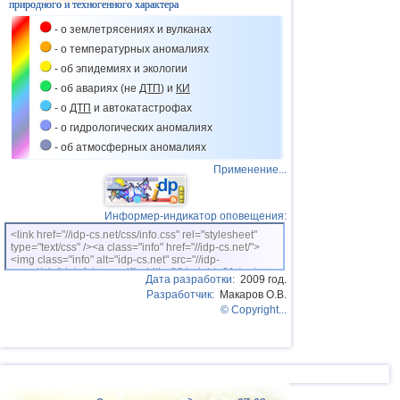
природного и техногенного характера
- о землетрясениях и вулканах
- о температурных аномалиях
- об эпидемиях и экологии
- об авариях (не
ДТП
) и
КИ
- о
ДТП
и автокатастрофах
- о гидрологических аномалиях
- об атмосферных аномалиях
Применение...
Информер-индикатор оповещения:
<link href="//idp-cs.net/css/info.css" rel="stylesheet"
type="text/css" /><a class="info" href="//idp-cs.net/">
<img class="info" alt="idp-cs.net" src="//idp-
cs.net/pix/idpinfok_sm.gif" width=88 height=31 /></a>
Дата разработки:
2009 год.
Разработчик:
Макаров О.В.
© Copyright...