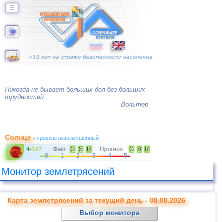
☰
Никогда не бывает больших дел без больших
трудностей.
Вольтер
Солнце
- уровень невозмущенный
Факт
G
S
R
Прогноз
G
S
R
4
-
0.67
0
1
2
3
4
5
Монитор землетрясений
Карта землетрясений за текущий день - 08.08.2026
Выбор монитора