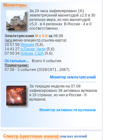
Мониторы
26
Гваделупа
3,0
1
За 24 часа зафиксировано 161
землетрясений магнитудой ≥2,0 в 30
27
Румыния
2,8
1
регионах мира, из них магнитудой
≥5,0 - в 4 регионах. В России - 4 и 0
28
Турция
2,8
1
соответственно.
29
Франция
2,7
1
Землетрясения
M ≥ 5.0
за
08.08
(
мск
,меню-эпицентр,ссылка-карта)
20:57:58
Япония
(5,6).
14:41:27
о.Пасхи, Чили
(5,6).
07:50:34
Аляска, США
(5,6).
Остальные...
Всего 4 события.
Примечание:
07.08 - 3 события (2029/1971...2067).
Монитор землетрясений
За текущую неделю на 07.08
зафиксировано 38 активных вулканов
в 16 странах, из них в России - 6
вулканов.
Монитор активности вулканов
Спектр (цветовая шкала)
опасных явлений