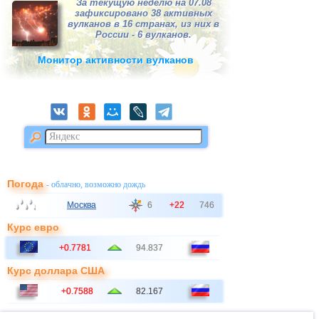
За текущую неделю на 07.08
зафиксировано 38 активных
вулканов в 16 странах, из них в
России - 6 вулканов.
Монитор активности вулканов
Погода
- облачно, возможно дождь
Москва
6
+22
746
Курс евро
+0.7781
94.837
Курс доллара США
+0.7588
82.167