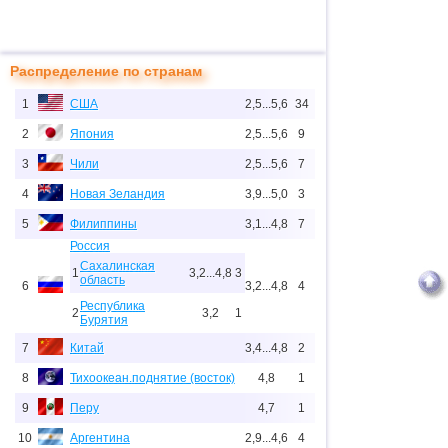
Распределение по странам
1
США
2,5...5,6
34
2
Япония
2,5...5,6
9
3
Чили
2,5...5,6
7
4
Новая Зеландия
3,9...5,0
3
5
Филиппины
3,1...4,8
7
Россия
Сахалинская
1
3,2...4,8
3
область
6
3,2...4,8
4
Республика
2
3,2
1
Бурятия
7
Китай
3,4...4,8
2
8
Тихоокеан.поднятие (восток)
4,8
1
9
Перу
4,7
1
10
Аргентина
2,9...4,6
4