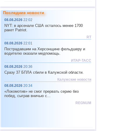
11
Соломоновы о.
4,6
1
Последние новости
12
Вануату
4,6
1
08.08.2026
22:02
13
Индонезия
2,5...4,5
27
NYT: в арсенале США осталось менее 1700
ракет Patriot.
14
Пакистан
4,5
1
RT
15
Мексика
3,2...4,2
13
08.08.2026
22:01
Пострадавшим на Херсонщине фельдшеру и
16
Непал
4,0
1
водителю оказали медпомощь.
17
Никарагуа
3,0...3,8
2
ИТАР-ТАСС
08.08.2026
20:36
18
Сальвадор
2,9...3,6
2
Сразу 37 БПЛА сбили в Калужской области.
19
Венесуэла
3,6
1
Калужские новости
20
Австрия
3,5
1
08.08.2026
20:34
«Локомотив» не смог прервать серию без
21
Эквадор
3,5
1
побед, сыграв вничью с...
22
Коста-Рика
2,5...3,3
9
REGNUM
23
Пуэрто-Рико
2,6...3,2
2
24
Гватемала
3,1
1
25
Мьянма
3,1
1