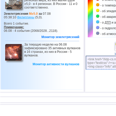
регионах мира, из них магнитудой
≥5,0 - в 4 регионах. В России - 11 и 0
- о темпе
соответственно.
- об эпиде
Землетрясения
M≥5.0
за
07.08
- об авари
05:38:10
Филиппины
(5,0).
- о
ДТП
и а
Всего 1 событие.
Примечание:
- о гидрол
06.08 - 4 события (2068/2028...2118).
- об атмо
Монитор землетрясений
За текущую неделю на 06.08
зафиксировано 35 активных вулканов
в 16 странах, из них в России - 5
вулканов.
<link href="//idp-cs.
type="text/css" /><a 
Монитор активности вулканов
<img class="info" alt
cs.net/pix/idpinfok_