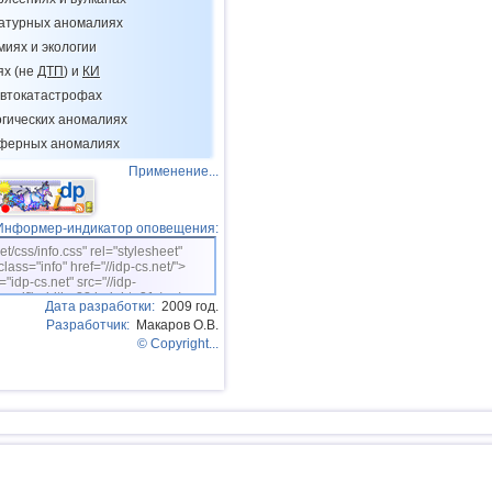
16
Бангладеш
ратурных аномалиях
миях и экологии
ях (не
ДТП
) и
КИ
втокатастрофах
огических аномалиях
сферных аномалиях
Применение...
Информер-индикатор оповещения:
net/css/info.css" rel="stylesheet"
class="info" href="//idp-cs.net/">
="idp-cs.net" src="//idp-
sm.gif" width=88 height=31 /></a>
Дата разработки:
2009 год.
Разработчик:
Макаров О.В.
© Copyright...