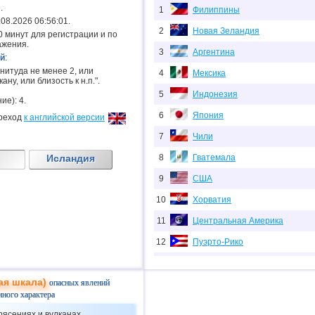
.
1
Филиппины
7.08.2026 06:56:01.
2
Новая Зеландия
.20 минут для регистрации и по
ажения.
3
Аргентина
й
:
гнитуда не менее 2, или
4
Мексика
ану, или близость к н.п.".
5
Индонезия
ие): 4.
6
Япония
реход
к английской версии
7
Чили
Исландия
8
Гватемала
9
США
10
Хорватия
11
Центральная Америка
12
Пуэрто-Рико
13
Китай
ая шкала)
опасных явлений
14
Никарагуа
нного характера
15
Турция
рясениях и вулканах