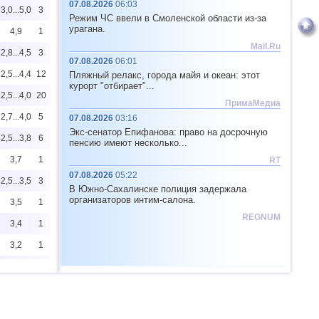
07.08.2026
06:03
3,0...5,0
3
Режим ЧС ввели в Смоленской области из-за
урагана.
4,9
1
Mail.Ru
2,8...4,5
3
07.08.2026
06:01
2,5...4,4
12
Пляжный релакс, города майя и океан: этот
курорт "отбирает"...
2,5...4,0
20
ПримаМедиа
2,7...4,0
5
07.08.2026
03:16
Экс-сенатор Епифанова: право на досрочную
2,5...3,8
6
пенсию имеют несколько...
3,7
1
RT
07.08.2026
05:22
2,5...3,5
3
В Южно-Сахалинске полиция задержала
организаторов интим-салона.
3,5
1
REGNUM
3,4
1
3,2
1
2,8...3,1
2
2,9
1
2,5...2,8
2