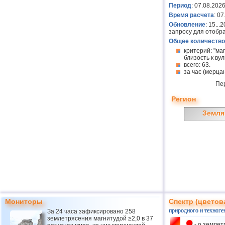
Период
: 07.08.2026
Время расчета
: 0
Обновление
: 15..
запросу для отобр
Общее количество
критерий: "ма
близость к вулк
всего: 63.
за час (мерцан
Пе
Регион
Земля
Мониторы
Спектр (цветов
природного и техноге
За 24 часа зафиксировано 258
землетрясения магнитудой ≥2,0 в 37
- о землет