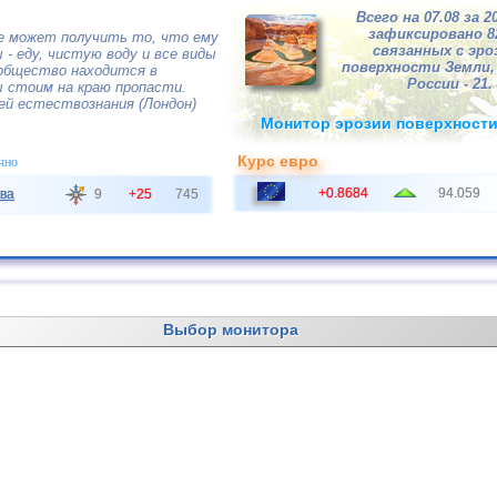
Всего на 07.08 за 2
зафиксировано 
е может получить то, что ему
связанных с эро
 - еду, чистую воду и все виды
поверхности Земли, 
 общество находится в
России - 21.
ы стоим на краю пропасти.
ей естествознания (Лондон)
Монитор эрозии поверхност
Курс евро
чно
+0.8684
94.059
ва
9
+25
745
Выбор монитора