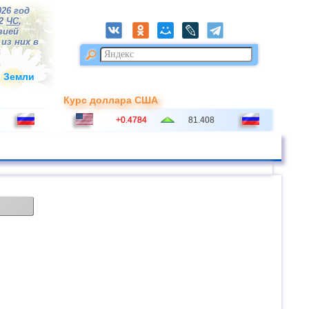
026 год
82
ЧС
,
зией
из них в
и Земли
Курс доллара США
+0.4784
81.408