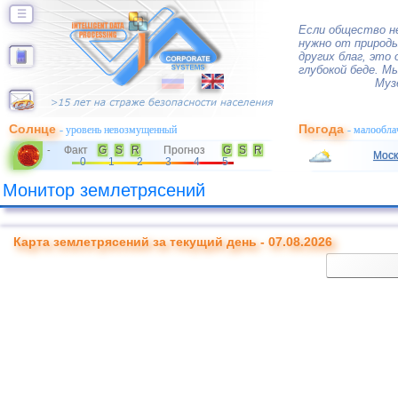
☰
Если общество н
нужно от природы
других благ, это
глубокой беде. М
Муз
Солнце
Погода
- уровень невозмущенный
- малообла
Факт
G
S
R
Прогноз
G
S
R
-
Моск
0
1
2
3
4
5
Монитор землетрясений
Карта землетрясений за текущий день - 07.08.2026