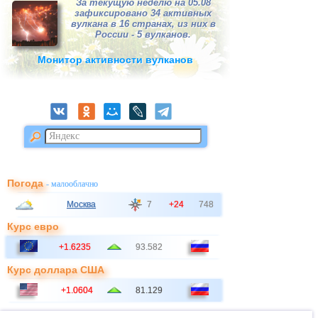
За текущую неделю на 05.08
зафиксировано 34 активных
вулкана в 16 странах, из них в
России - 5 вулканов.
Монитор активности вулканов
Погода
- малооблачно
Москва
7
+24
748
Курс евро
+1.6235
93.582
Курс доллара США
+1.0604
81.129