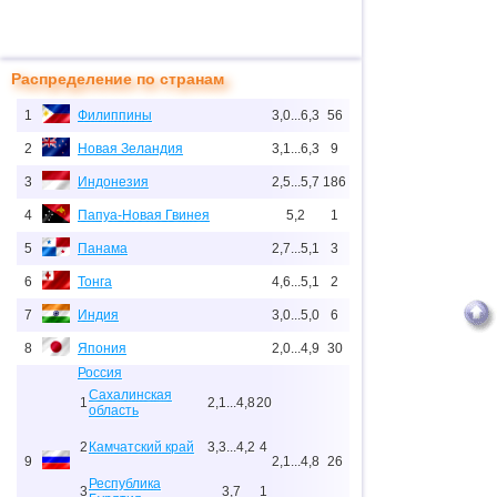
Распределение по странам
1
Филиппины
3,0...6,3
56
2
Новая Зеландия
3,1...6,3
9
3
Индонезия
2,5...5,7
186
4
Папуа-Новая Гвинея
5,2
1
5
Панама
2,7...5,1
3
6
Тонга
4,6...5,1
2
7
Индия
3,0...5,0
6
8
Япония
2,0...4,9
30
Россия
Сахалинская
1
2,1...4,8
20
область
2
Камчатский край
3,3...4,2
4
9
2,1...4,8
26
Республика
3
3,7
1