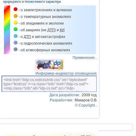
природного и техногенного характера
38
Боливия
3,1...3,2
2
- о землетрясениях и вулканах
39
Польша
2,6...3,1
2
- о температурных аномалиях
40
Непал
3,1
1
- об эпидемиях и экологии
- об авариях (не
ДТП
) и
КИ
41
Азербайджан
3,0
1
- о
ДТП
и автокатастрофах
42
Бангладеш
3,0
1
- о гидрологических аномалиях
43
Африка
2,9
1
- об атмосферных аномалиях
Применение...
44
Ионическое море
2,9
1
45
Франция
2,8
1
Информер-индикатор оповещения:
46
Гаити
2,8
1
<link href="//idp-cs.net/css/info.css" rel="stylesheet"
type="text/css" /><a class="info" href="//idp-cs.net/">
47
Восточный Тимор
2,7
1
<img class="info" alt="idp-cs.net" src="//idp-
cs.net/pix/idpinfok_sm.gif" width=88 height=31 /></a>
Дата разработки:
2009 год.
48
Испания
2,6
1
Разработчик:
Макаров О.В.
49
Исландия
2,6
1
© Copyright...
50
Евросоюз
2,6
1
51
Черногория
2,5
1