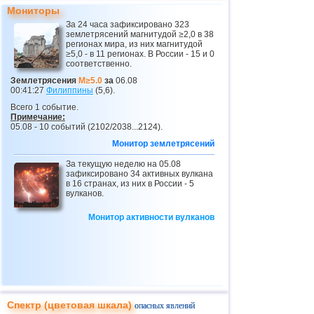
23
Коста-Рика
2,5...4,0
20
Мониторы
За 24 часа зафиксировано 323
24
Таджикистан
4,0
1
землетрясений магнитудой ≥2,0 в 38
регионах мира, из них магнитудой
25
Чили
2,5...3,9
44
≥5,0 - в 11 регионах. В России - 15 и 0
соответственно.
26
Эквадор
3,9
1
Землетрясения
M≥5.0
за
06.08
00:41:27
Филиппины
(5,6).
27
о.Виргинии (США)
2,9...3,8
7
Всего 1 событие.
28
Карибское море
3,8
1
Примечание:
05.08 - 10 событий (2102/2038...2124).
29
Центральная Америка
3,8
1
Монитор землетрясений
30
Греция
2,5...3,7
13
За текущую неделю на 05.08
зафиксировано 34 активных вулкана
31
Турция
2,6...3,7
4
в 16 странах, из них в России - 5
вулканов.
32
ДР
3,4...3,7
2
Монитор активности вулканов
33
Аргентина
2,5...3,5
14
34
Пуэрто-Рико
2,5...3,5
5
35
Венесуэла
3,5
1
36
Никарагуа
2,6...3,4
9
37
Сальвадор
2,7...3,3
5
Спектр (цветовая шкала)
опасных явлений