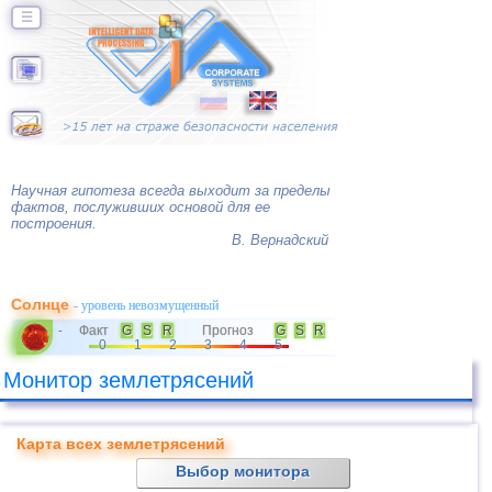
☰
Научная гипотеза всегда выходит за пределы
фактов, послуживших основой для ее
построения.
В. Вернадский
Солнце
- уровень невозмущенный
Факт
G
S
R
Прогноз
G
S
R
-
0
1
2
3
4
5
Монитор землетрясений
Карта всех землетрясений
Выбор монитора