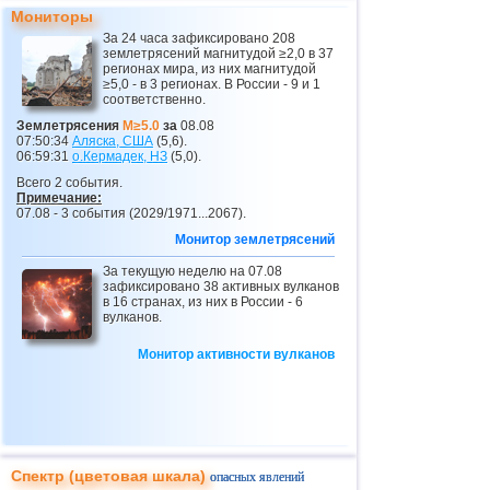
23
Гватемала
3,1...4,0
3
Мониторы
За 24 часа зафиксировано 208
24
Непал
4,0
1
землетрясений магнитудой ≥2,0 в 37
регионах мира, из них магнитудой
25
Никарагуа
2,6...3,8
4
≥5,0 - в 3 регионах. В России - 9 и 1
соответственно.
26
Бутан
3,8
1
Землетрясения
M≥5.0
за
08.08
07:50:34
Аляска, США
(5,6).
27
Эквадор
3,0...3,7
3
06:59:31
о.Кермадек,
НЗ
(5,0).
28
Пуэрто-Рико
2,5...3,6
7
Всего 2 события.
Примечание:
29
Сальвадор
2,7...3,6
4
07.08 - 3 события (2029/1971...2067).
Монитор землетрясений
30
Венесуэла
3,6
1
За текущую неделю на 07.08
31
Турция
2,5...3,5
9
зафиксировано 38 активных вулканов
в 16 странах, из них в России - 6
32
Хорватия
2,6...3,5
2
вулканов.
33
Австрия
3,5
1
Монитор активности вулканов
34
Коста-Рика
2,5...3,4
18
35
Боливия
3,0...3,4
2
36
ДР
3,2...3,4
2
37
Центральная Америка
3,4
1
Спектр (цветовая шкала)
опасных явлений