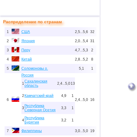
Распределение по странам
1
США
2,5...5,6
32
2
Япония
2,0...5,4
31
3
Перу
4,7...5,3
2
4
Китай
2,8...5,2
8
5
Соломоновы о.
5,1
1
Россия
Сахалинская
1
2,4...5,0
13
область
2
Камчатский край
4,9
1
6
2,4...5,0
16
Республика
3
3,3
1
Северная Осетия
Республика
4
3,2
1
Бурятия
7
Филиппины
3,0...5,0
19