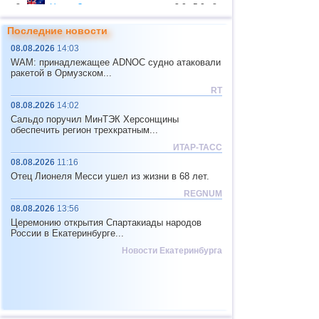
8
Новая Зеландия
3,0...5,0
8
9
Папуа-Новая Гвинея
4,9
1
Последние новости
08.08.2026
14:03
10
Индонезия
2,5...4,8
121
WAM: принадлежащее ADNOC судно атаковали
11
Тихоокеан.поднятие (восток)
4,8
1
ракетой в Ормузском...
RT
12
Аргентина
2,6...4,5
19
08.08.2026
14:02
13
Афганистан
4,5
1
Сальдо поручил МинТЭК Херсонщины
обеспечить регион трехкратным...
14
Пакистан
4,5
1
ИТАР-ТАСС
15
Мексика
2,5...4,4
46
08.08.2026
11:16
Отец Лионеля Месси ушел из жизни в 68 лет.
16
Чили
2,5...4,4
44
REGNUM
17
Греция
2,6...4,4
6
08.08.2026
13:56
18
о.Шпицберген и Ян-Майен
4,4
1
Церемонию открытия Спартакиады народов
России в Екатеринбурге...
19
Тонга
4,4
1
Новости Екатеринбурга
20
Фиджи
4,2...4,3
2
21
Мадагаскар
4,3
1
22
Мьянма
3,1...4,2
5