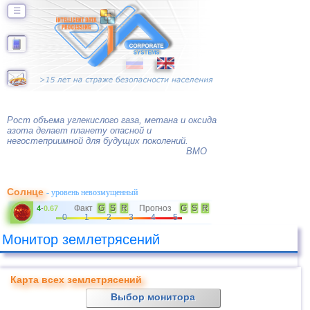
☰
Рост объема углекислого газа, метана и оксида
азота делает планету опасной и
негостеприимной для будущих поколений.
ВМО
Солнце
- уровень невозмущенный
Факт
G
S
R
Прогноз
G
S
R
4
-
0.67
0
1
2
3
4
5
Монитор землетрясений
Карта всех землетрясений
Выбор монитора