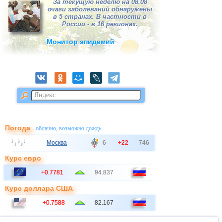
За текущую неделю на 08.08
очаги заболеваний обнаружены
в 5 странах. В частности в
России - в 16 регионах.
Монитор эпидемий
Погода
- облачно, возможно дождь
Москва
6
+22
746
Курс евро
+0.7781
94.837
Курс доллара США
+0.7588
82.167