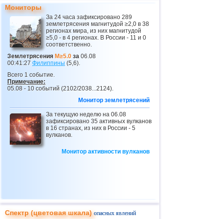
23
Перу
4,1
1
Мониторы
За 24 часа зафиксировано 289
24
Коста-Рика
2,5...4,0
18
землетрясения магнитудой ≥2,0 в 38
регионах мира, из них магнитудой
25
Таджикистан
4,0
1
≥5,0 - в 4 регионах. В России - 11 и 0
соответственно.
26
Аргентина
2,5...3,9
13
Землетрясения
M≥5.0
за
06.08
00:41:27
Филиппины
(5,6).
27
Эквадор
3,3...3,9
2
Всего 1 событие.
28
о.Виргинии (США)
3,3...3,8
4
Примечание:
05.08 - 10 событий (2102/2038...2124).
29
Карибское море
3,8
1
Монитор землетрясений
30
Греция
2,5...3,7
13
За текущую неделю на 06.08
зафиксировано 35 активных вулканов
31
Турция
2,5...3,7
6
в 16 странах, из них в России - 5
вулканов.
32
Норвегия
3,7
1
Монитор активности вулканов
33
Пуэрто-Рико
2,5...3,5
4
34
Италия
2,8...3,5
4
35
Сент-Винсент и Гренадины
3,5
1
36
Венесуэла
3,5
1
37
Боливия
3,1...3,4
3
Спектр (цветовая шкала)
опасных явлений