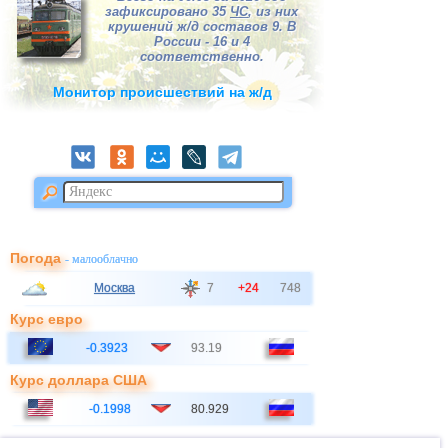
зафиксировано 35
ЧС
, из них
крушений ж/д составов 9. В
России - 16 и 4
соответственно.
Монитор происшествий на ж/д
Погода
- малооблачно
Москва
7
+24
748
Курс евро
-0.3923
93.19
Курс доллара США
-0.1998
80.929