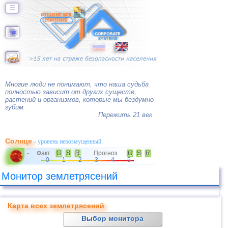
☰
Многие люди не понимают, что наша судьба
полностью зависит от других существ,
растений и организмов, которые мы бездумно
губим.
Пережить 21 век
Солнце
- уровень невозмущенный
Факт
G
S
R
Прогноз
G
S
R
-
0
1
2
3
4
5
Монитор землетрясений
Карта всех землетрясений
Выбор монитора