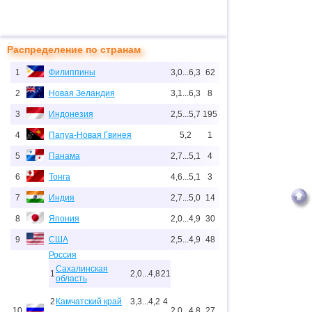
Распределение по странам
1
Филиппины
3,0...6,3
62
2
Новая Зеландия
3,1...6,3
8
3
Индонезия
2,5...5,7
195
4
Папуа-Новая Гвинея
5,2
1
5
Панама
2,7...5,1
4
6
Тонга
4,6...5,1
3
7
Индия
2,7...5,0
14
8
Япония
2,0...4,9
30
9
США
2,5...4,9
48
Россия
Сахалинская
1
2,0...4,8
21
область
2
Камчатский край
3,3...4,2
4
10
2,0...4,8
27