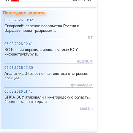
Республика
3
3,7
1
Бурятия
Последние новости
Чеченская
4
3,6
1
06.08.2026
13:02
Республика
Сикорский: перенос посольства России в
11
Мьянма
2,9...4,8
4
Варшаве чреват разрывом...
RT
12
Фиджи
4,1...4,7
2
06.08.2026
12:41
Юж. Джорджия и Сандвичевы
13
4,6
1
ВС России поразили используемые ВСУ
о.
инфраструктуру и...
14
Мексика
3,0...4,4
38
REGNUM
15
Гондурас
4,4
1
06.08.2026
12:30
Аналитика ВТБ: рыночная ипотека отыгрывает
16
Китай
2,9...4,3
10
позиции.
17
Гватемала
2,9...4,3
3
ПримаМедиа
06.08.2026
11:46
18
Колумбия
4,3
1
БПЛА ВСУ атаковали Нижегородскую область,
19
Чили
2,5...4,2
46
4 человека пострадали.
Mail.Ru
20
Индийский океан (юг)
4,2
1
21
Иран
4,2
1
22
Никарагуа
2,6...4,1
6