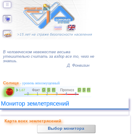
☰
В человеческом невежестве весьма
утешительно считать за вздор все то, чего не
знаешь.
Д. Фонвизин
Солнце
- уровень невозмущенный
Факт
G
S
R
Прогноз
G
S
R
3
-
1.67
0
1
2
3
4
5
Монитор землетрясений
Карта всех землетрясений
Выбор монитора