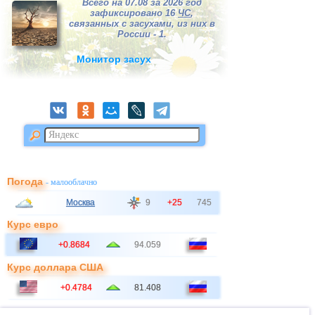
Всего на 07.08 за 2026 год
зафиксировано 16
ЧС
,
связанных с засухами, из них в
России - 1.
Монитор засух
Погода
- малооблачно
Москва
9
+25
745
Курс евро
+0.8684
94.059
Курс доллара США
+0.4784
81.408