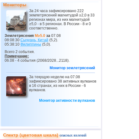
23
Эквадор
3,0...3,9
3
Мониторы
За 24 часа зафиксировано 222
24
Карибское море
3,8
1
землетрясений магнитудой ≥2,0 в 33
регионах мира, из них магнитудой
25
Норвегия
3,7
1
≥5,0 - в 5 регионах. В России - 8 и 0
соответственно.
26
Пуэрто-Рико
2,5...3,6
9
Землетрясения
M≥5.0
за
07.08
08:08:30
Сычуань, Китай
(5,2).
27
Коста-Рика
2,5...3,5
10
05:38:10
Филиппины
(5,0).
28
Турция
2,5...3,5
9
Всего 2 события.
Примечание:
29
Хорватия
2,6...3,5
2
06.08 - 4 события (2068/2028...2118).
Монитор землетрясений
30
Сент-Винсент и Гренадины
3,5
1
За текущую неделю на 07.08
31
Венесуэла
3,5
1
зафиксировано 38 активных вулканов
в 16 странах, из них в России - 6
32
Боливия
3,0...3,4
4
вулканов.
33
Центральная Америка
3,4
1
Монитор активности вулканов
34
Румыния
3,4
1
35
Сальвадор
2,7...3,3
4
36
ДР
3,2
1
37
о.Виргинии (США)
3,2
1
Спектр (цветовая шкала)
опасных явлений