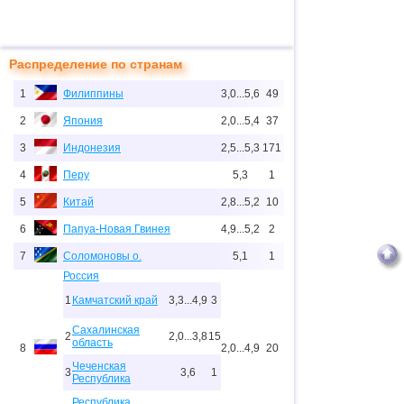
Распределение по странам
1
Филиппины
3,0...5,6
49
2
Япония
2,0...5,4
37
3
Индонезия
2,5...5,3
171
4
Перу
5,3
1
5
Китай
2,8...5,2
10
6
Папуа-Новая Гвинея
4,9...5,2
2
7
Соломоновы о.
5,1
1
Россия
1
Камчатский край
3,3...4,9
3
Сахалинская
2
2,0...3,8
15
область
8
2,0...4,9
20
Чеченская
3
3,6
1
Республика
Республика