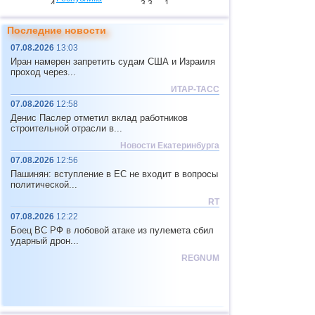
4
3,3
1
Северная Осетия
9
США
2,5...4,9
35
Последние новости
07.08.2026
13:03
10
Новая Зеландия
3,0...4,9
5
Иран намерен запретить судам США и Израиля
11
Индия
2,5...4,8
14
проход через...
ИТАР-ТАСС
12
Тонга
4,6
2
07.08.2026
12:58
13
Аргентина
2,6...4,5
18
Денис Паслер отметил вклад работников
строительной отрасли в...
14
Мексика
2,5...4,4
46
Новости Екатеринбурга
15
Греция
2,6...4,4
6
07.08.2026
12:56
Пашинян: вступление в ЕС не входит в вопросы
16
Гондурас
4,4
1
политической...
17
Колумбия
4,3
1
RT
07.08.2026
12:22
18
Чили
2,5...4,2
41
Боец ВС РФ в лобовой атаке из пулемета сбил
19
Мьянма
3,1...4,2
5
ударный дрон...
REGNUM
20
Панама
4,2
1
21
Никарагуа
2,6...4,1
5
22
Гватемала
3,6...4,0
3