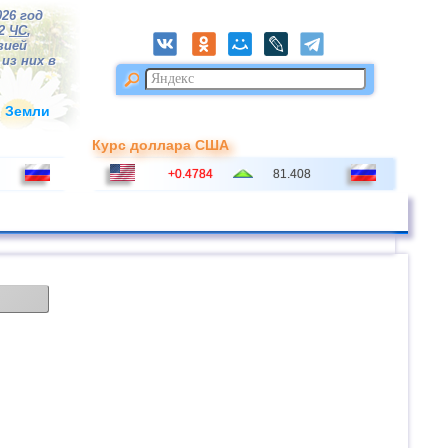
026 год
82
ЧС
,
зией
из них в
и Земли
Курс доллара США
+0.4784
81.408