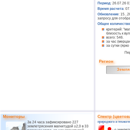
Период
: 26.07.26 0
Время расчета
: 0
Обновление
: 15..
запросу для отобр
Общее количество
критерий: "ма
близость к вулк
всего: 546.
за час (мерцан
за сутки (ярко
Пе
Регион
Земля
Мониторы
Спектр (цветов
природного и техноге
За 24 часа зафиксировано 227
землетрясения магнитудой ≥2,0 в 33
- о землет