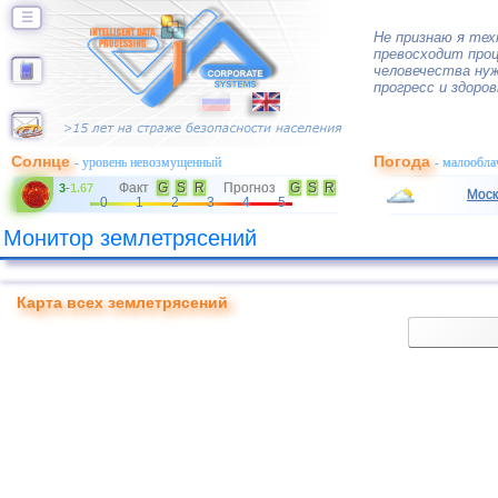
☰
Не признаю я тех
превосходит про
человечества нуж
прогресс и здоро
Солнце
Погода
- уровень невозмущенный
- малообла
Факт
G
S
R
Прогноз
G
S
R
3
-
1.67
Моск
0
1
2
3
4
5
Монитор землетрясений
Карта всех землетрясений