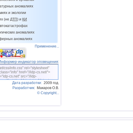
11
Новая Зеландия
ратурных аномалиях
12
Тонга
миях и экологии
ях (не
ДТП
) и
КИ
13
Аргентина
втокатастрофах
14
Мексика
огических аномалиях
15
Греция
сферных аномалиях
Применение...
16
Гондурас
17
Колумбия
Информер-индикатор оповещения:
18
Чили
net/css/info.css" rel="stylesheet"
class="info" href="//idp-cs.net/">
19
Мьянма
="idp-cs.net" src="//idp-
sm.gif" width=88 height=31 /></a>
Дата разработки:
2009 год.
20
Панама
Разработчик:
Макаров О.В.
21
Никарагуа
© Copyright...
22
Гватемала
23
Эквадор
24
Карибское море
25
Норвегия