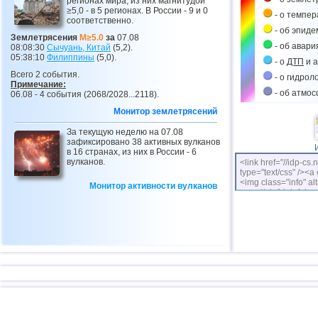
регионах мира, из них магнитудой
≥5,0 - в 5 регионах. В России - 9 и 0
- о темпе
соответственно.
- об эпиде
Землетрясения
M≥5.0
за
07.08
- об авари
08:08:30
Сычуань, Китай
(5,2).
05:38:10
Филиппины
(5,0).
- о
ДТП
и а
Всего 2 события.
- о гидрол
Примечание:
- об атмо
06.08 - 4 события (2068/2028...2118).
Монитор землетрясений
За текущую неделю на 07.08
зафиксировано 38 активных вулканов
в 16 странах, из них в России - 6
вулканов.
<link href="//idp-cs.
type="text/css" /><a 
<img class="info" alt
Монитор активности вулканов
cs.net/pix/idpinfok_