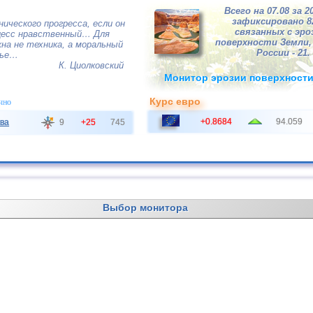
Всего на 07.08 за 2
зафиксировано 
нического прогресса, если он
связанных с эро
цесс нравственный… Для
поверхности Земли, 
на не техника, а моральный
России - 21.
вье…
К. Циолковский
Монитор эрозии поверхност
Курс евро
чно
+0.8684
94.059
ва
9
+25
745
Выбор монитора