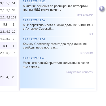
07.08.2026
12:01
3,0...5,6
51
Минфин: решения по расширению четвертой
группы НДД могут принять...
2,0...5,4
38
ИТАР-ТАСС
2,5...5,3
168
07.08.2026
11:59
5,3
1
МО: поражено место сборки дальних БПЛА ВСУ
в Ахтырке Сумской...
2,8...5,2
10
RT
4,9...5,2
2
07.08.2026
11:51
Комику Слепакову грозит два года лишения
5,1
1
свободы из-за поста в...
2,5...5,0
15
REGNUM
07.08.2026
11:43
Убившего лавкой приятеля калужанина взяли
под стражу.
Калужские новости
5
2,0...4,9
20
2,5...4,9
35