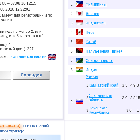
1:08 – 07.08.26 12:15.
1
Филиппины
7.08.2026 12:22:01.
2
Япония
.20 минут для регистрации и по
ажения.
3
Индонезия
:
гнитуда не менее 2, или
4
Перу
ану, или близость к н.п.".
5
Китай
ие): 4.
 красный цвет): 227.
6
Папуа-Новая Гвинея
реход
к английской версии
7
Соломоновы о.
8
Индия
Исландия
Россия
1
Камчатский край
3,3...4,9
3
Сахалинская
2
2,0...3,8
1
область
9
Чеченская
3
3,6
1
Республика
Республика
4
3,3
1
ая шкала)
Северная Осетия
опасных явлений
нного характера
10
США
рясениях и вулканах