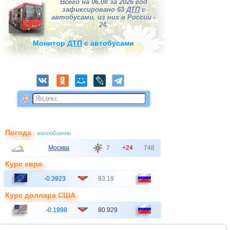
Всего на 06.08 за 2026 год
зафиксировано 63
ДТП
с
автобусами, из них в России -
24.
Монитор
ДТП
с автобусами
Погода
- малооблачно
Москва
7
+24
748
Курс евро
-0.3923
93.19
Курс доллара США
-0.1998
80.929