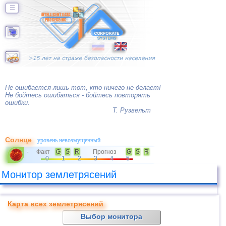
☰
Не ошибается лишь тот, кто ничего не делает!
Не бойтесь ошибаться - бойтесь повторять
ошибки.
Т. Рузвельт
Солнце
- уровень невозмущенный
Факт
G
S
R
Прогноз
G
S
R
-
0
1
2
3
4
5
Монитор землетрясений
Карта всех землетрясений
Выбор монитора