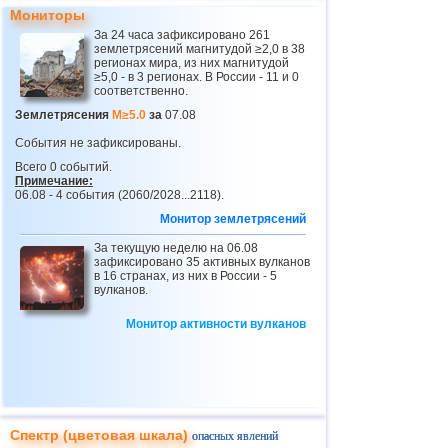
Мониторы
22
Никарагуа
2,6...4,1
8
За 24 часа зафиксировано 261
землетрясений магнитудой ≥2,0 в 38
23
Коста-Рика
2,5...4,0
18
регионах мира, из них магнитудой
≥5,0 - в 3 регионах. В России - 11 и 0
24
Эквадор
3,0...3,9
3
соответственно.
25
Карибское море
3,8
1
Землетрясения
M≥5.0
за
07.08
26
Греция
2,6...3,7
10
События не зафиксированы.
Всего 0 событий.
27
Норвегия
3,7
1
Примечание:
06.08 - 4 события (2060/2028...2118).
28
Турция
2,5...3,5
6
Монитор землетрясений
29
Хорватия
3,5
1
За текущую неделю на 06.08
30
Сент-Винсент и Гренадины
зафиксировано 35 активных вулканов
3,5
1
в 16 странах, из них в России - 5
вулканов.
31
Венесуэла
3,5
1
32
Боливия
3,0...3,4
4
Монитор активности вулканов
33
Румыния
3,4
1
34
Пуэрто-Рико
2,5...3,3
7
35
Сальвадор
2,7...3,3
6
Спектр (цветовая шкала)
опасных явлений
36
о.Виргинии (США)
3,2...3,3
2