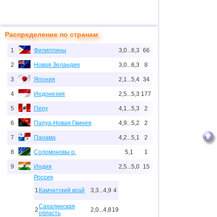
Распределение по странам
1
Филиппины
3,0...6,3
66
2
Новая Зеландия
3,0...6,3
8
3
Япония
2,1...5,4
34
4
Индонезия
2,5...5,3
177
5
Перу
4,1...5,3
2
6
Папуа-Новая Гвинея
4,9...5,2
2
7
Панама
4,2...5,1
2
8
Соломоновы о.
5,1
1
9
Индия
2,5...5,0
15
Россия
1
Камчатский край
3,3...4,9
4
Сахалинская
2
2,0...4,8
19
область