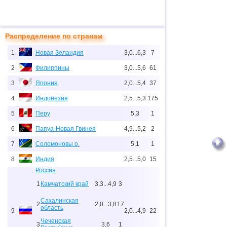
Распределение по странам
1
Новая Зеландия
3,0...6,3
7
2
Филиппины
3,0...5,6
61
3
Япония
2,0...5,4
37
4
Индонезия
2,5...5,3
175
5
Перу
5,3
1
6
Папуа-Новая Гвинея
4,9...5,2
2
7
Соломоновы о.
5,1
1
8
Индия
2,5...5,0
15
Россия
1
Камчатский край
3,3...4,9
3
Сахалинская
2
2,0...3,8
17
область
9
2,0...4,9
22
Чеченская
3
3,6
1