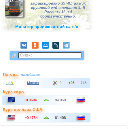
зафиксировано 35
ЧС
, из них
крушений ж/д составов 9. В
России - 16 и 4
соответственно.
Монитор происшествий на ж/д
Погода
- малооблачно
Москва
9
+25
745
Курс евро
+0.8684
94.059
Курс доллара США
+0.4784
81.408