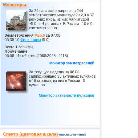
23
Коста-Рика
2,5...4,0
17
Мониторы
За 24 часа зафиксировано 244
24
Эквадор
3,0...3,9
3
землетрясения магнитудой ≥2,0 в 37
регионах мира, из них магнитудой
25
Карибское море
3,8
1
≥5,0 - в 4 регионах. В России - 10 и 0
соответственно.
26
Греция
2,6...3,7
9
Землетрясения
M≥5.0
за
07.08
05:38:10
Филиппины
(5,0).
27
Норвегия
3,7
1
Всего 1 событие.
28
Пуэрто-Рико
2,5...3,6
9
Примечание:
06.08 - 4 события (2068/2028...2118).
29
Турция
2,5...3,5
7
Монитор землетрясений
30
Хорватия
3,5
1
За текущую неделю на 06.08
зафиксировано 35 активных вулканов
31
Сент-Винсент и Гренадины
3,5
1
в 16 странах, из них в России - 5
вулканов.
32
Венесуэла
3,5
1
Монитор активности вулканов
33
Боливия
3,0...3,4
4
34
Румыния
3,4
1
35
Сальвадор
2,7...3,3
6
36
о.Виргинии (США)
3,2...3,3
2
37
Польша
3,1
1
Спектр (цветовая шкала)
опасных явлений