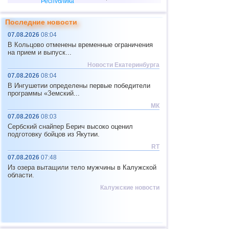
Республика
Республика
4
3,3
1
Последние новости
Северная Осетия
07.08.2026
08:04
10
США
2,5...4,9
39
В Кольцово отменены временные ограничения
11
Тонга
4,6
2
на прием и выпуск...
Новости Екатеринбурга
12
Аргентина
2,6...4,5
17
07.08.2026
08:04
13
Мексика
2,5...4,4
54
В Ингушетии определены первые победители
программы «Земский...
14
Гондурас
4,4
1
МК
15
Китай
2,8...4,3
9
07.08.2026
08:03
Сербский снайпер Берич высоко оценил
16
Гватемала
3,6...4,3
4
подготовку бойцов из Якутии.
17
Колумбия
4,3
1
RT
07.08.2026
07:48
18
Чили
2,5...4,2
41
Из озера вытащили тело мужчины в Калужской
19
Мьянма
3,1...4,2
4
области.
Калужские новости
20
Индийский океан (юг)
4,2
1
21
Панама
4,2
1
22
Никарагуа
2,6...4,1
5