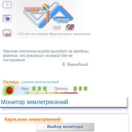
☰
Научная гипотеза всегда выходит за пределы
фактов, послуживших основой для ее
построения.
В. Вернадский
Солнце
- уровень невозмущенный
Факт
G
S
R
Прогноз
G
S
R
-
0
1
2
3
4
5
Монитор землетрясений
Карта всех землетрясений
Выбор монитора