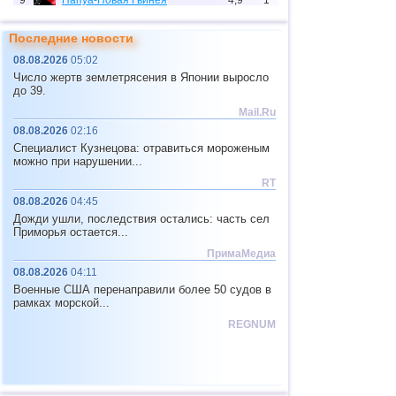
9
Папуа-Новая Гвинея
4,9
1
10
Индонезия
2,5...4,8
142
Последние новости
11
Тихоокеан.поднятие (восток)
4,8
1
08.08.2026
05:02
Число жертв землетрясения в Японии выросло
12
Тонга
4,4...4,6
2
до 39.
13
Аргентина
2,6...4,5
20
Mail.Ru
08.08.2026
02:16
14
Афганистан
4,5
1
Специалист Кузнецова: отравиться мороженым
15
Мексика
2,5...4,4
59
можно при нарушении...
RT
16
Чили
2,5...4,4
53
08.08.2026
04:45
17
Греция
2,6...4,4
7
Дожди ушли, последствия остались: часть сел
Приморья остается...
18
о.Шпицберген и Ян-Майен
4,4
1
ПримаМедиа
19
Фиджи
4,2...4,3
2
08.08.2026
04:11
Военные США перенаправили более 50 судов в
20
Колумбия
4,3
1
рамках морской...
21
Мадагаскар
4,3
1
REGNUM
22
Индия
2,5...4,2
5
23
Мьянма
3,1...4,2
4