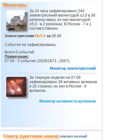
24
Панама
4,2
1
Мониторы
25
Никарагуа
2,6...4,1
4
За 24 часа зафиксировано 244
землетрясений магнитудой ≥2,0 в 38
26
Гватемала
3,1...4,0
4
регионах мира, из них магнитудой
≥5,0 - в 2 регионах. В России - 7 и 1
соответственно.
27
Непал
4,0
1
Землетрясения
M≥5.0
за
08.08
28
Бутан
3,8
1
События не зафиксированы.
29
Эквадор
3,0...3,7
4
Всего 0 событий.
Примечание:
30
Норвегия
3,7
1
07.08 - 3 события (2029/1971...2067).
31
Пуэрто-Рико
2,5...3,6
8
Монитор землетрясений
32
Сальвадор
2,7...3,6
4
За текущую неделю на 07.08
зафиксировано 38 активных вулканов
33
Венесуэла
3,6
1
в 16 странах, из них в России - 6
вулканов.
34
Турция
2,5...3,5
10
Монитор активности вулканов
35
Хорватия
2,6...3,5
2
36
Сент-Винсент и Гренадины
3,5
1
37
Коста-Рика
2,5...3,4
18
38
Румыния
2,8...3,4
3
Спектр (цветовая шкала)
опасных явлений