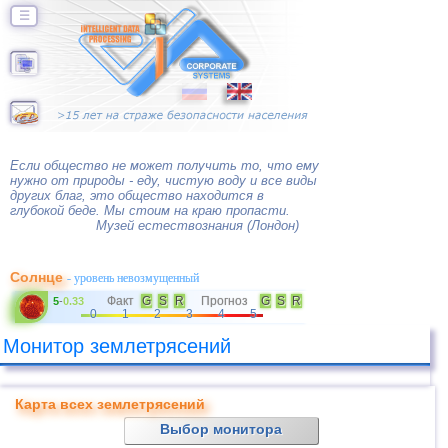
☰
Если общество не может получить то, что ему
нужно от природы - еду, чистую воду и все виды
других благ, это общество находится в
глубокой беде. Мы стоим на краю пропасти.
Музей естествознания (Лондон)
Солнце
- уровень невозмущенный
Факт
G
S
R
Прогноз
G
S
R
5
-
0.33
0
1
2
3
4
5
Монитор землетрясений
Карта всех землетрясений
Выбор монитора