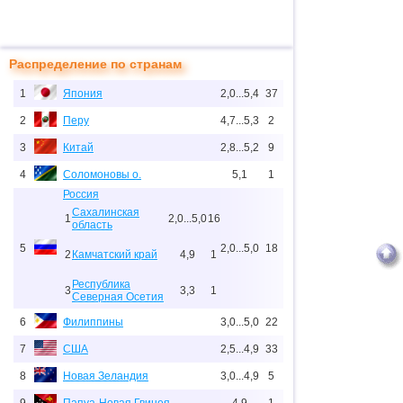
Распределение по странам
1
Япония
2,0...5,4
37
2
Перу
4,7...5,3
2
3
Китай
2,8...5,2
9
4
Соломоновы о.
5,1
1
Россия
Сахалинская
1
2,0...5,0
16
область
5
2,0...5,0
18
2
Камчатский край
4,9
1
Республика
3
3,3
1
Северная Осетия
6
Филиппины
3,0...5,0
22
7
США
2,5...4,9
33
8
Новая Зеландия
3,0...4,9
5