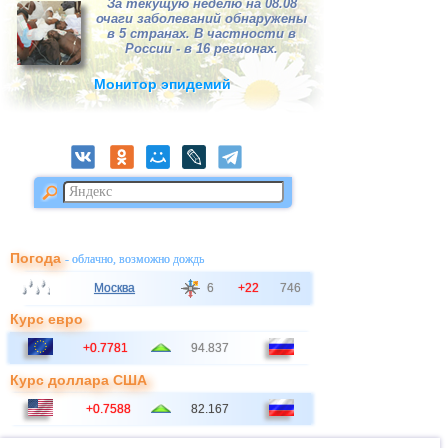
За текущую неделю на 08.08
очаги заболеваний обнаружены
в 5 странах. В частности в
России - в 16 регионах.
Монитор эпидемий
Погода
- облачно, возможно дождь
Москва
6
+22
746
Курс евро
+0.7781
94.837
Курс доллара США
+0.7588
82.167