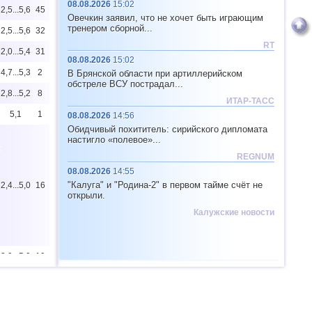
08.08.2026
15:02
2,5...5,6
45
Овечкин заявил, что не хочет быть играющим
тренером сборной...
2,5...5,6
32
RT
2,0...5,4
31
08.08.2026
15:02
4,7...5,3
2
В Брянской области при артиллерийском
обстреле ВСУ пострадал...
2,8...5,2
8
ИТАР-ТАСС
5,1
1
08.08.2026
14:56
Обидчивый похититель: сирийского дипломата
настигло «полевое»...
3
REGNUM
08.08.2026
14:55
"Калуга" и "Родина-2" в первом тайме счёт не
2,4...5,0
16
открыли.
Калужские новости
3,0...5,0
19
3,0...5,0
8
4,9
1