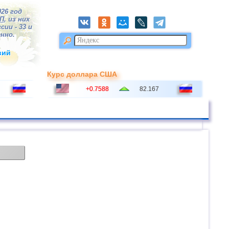
026 год
П
, из них
сии - 33 и
нно.
вий
Курс доллара США
+0.7588
82.167