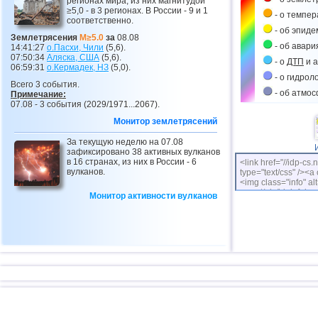
регионах мира, из них магнитудой
≥5,0 - в 3 регионах. В России - 9 и 1
- о темпе
соответственно.
- об эпиде
Землетрясения
M≥5.0
за
08.08
- об авари
14:41:27
о.Пасхи, Чили
(5,6).
07:50:34
Аляска, США
(5,6).
- о
ДТП
и а
06:59:31
о.Кермадек,
НЗ
(5,0).
- о гидрол
Всего 3 события.
- об атмо
Примечание:
07.08 - 3 события (2029/1971...2067).
Монитор землетрясений
За текущую неделю на 07.08
зафиксировано 38 активных вулканов
в 16 странах, из них в России - 6
<link href="//idp-cs.
вулканов.
type="text/css" /><a 
<img class="info" alt
cs.net/pix/idpinfok_
Монитор активности вулканов