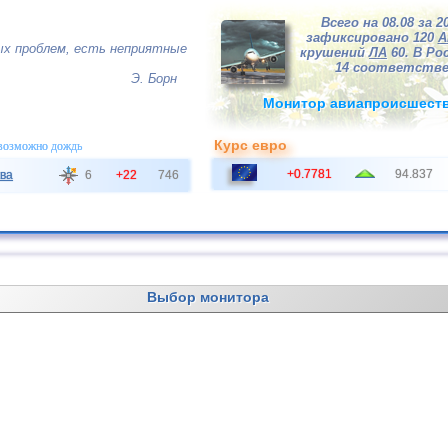
Всего на 08.08 за 2
зафиксировано 120
А
х проблем, есть неприятные
крушений
ЛА
60. В Рос
14 соответстве
Э. Борн
Монитор авиапроисшест
Курс евро
 возможно дождь
+0.7781
94.837
ва
6
+22
746
Выбор монитора