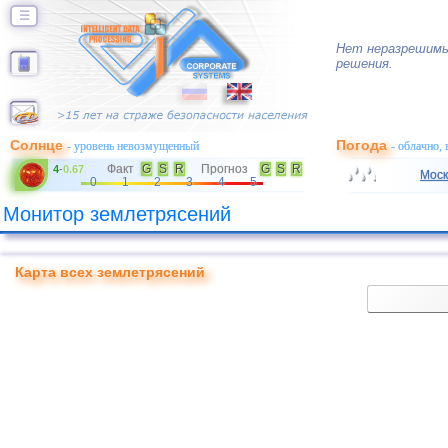
☰
Нет неразрешимы
решения.
Солнце
Погода
- уровень невозмущенный
- облачно,
Факт
G
S
R
Прогноз
G
S
R
4
-
0.67
Моск
0
1
2
3
4
5
Монитор землетрясений
Карта всех землетрясений