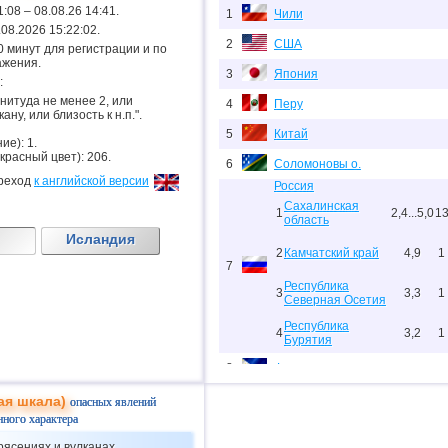
1:08 – 08.08.26 14:41.
1
Чили
8.08.2026 15:22:02.
2
США
.20 минут для регистрации и по
ажения.
3
Япония
:
гнитуда не менее 2, или
4
Перу
ану, или близость к н.п.".
5
Китай
ие): 1.
 красный цвет): 206.
6
Соломоновы о.
реход
к английской версии
Россия
Сахалинская
1
2,4...5,0
1
область
Исландия
2
Камчатский край
4,9
1
7
Республика
3
3,3
1
Северная Осетия
Республика
4
3,2
1
Бурятия
8
Филиппины
9
Новая Зеландия
ая шкала)
опасных явлений
нного характера
10
Папуа-Новая Гвинея
рясениях и вулканах