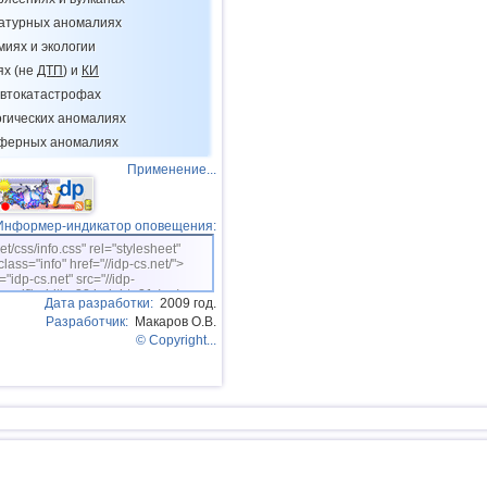
11
Индонезия
ратурных аномалиях
12
Тихоокеан.поднятие (восток)
миях и экологии
ях (не
ДТП
) и
КИ
13
Аргентина
втокатастрофах
14
Афганистан
огических аномалиях
15
Пакистан
сферных аномалиях
Применение...
16
Мексика
17
Греция
Информер-индикатор оповещения:
18
о.Шпицберген и Ян-Майен
net/css/info.css" rel="stylesheet"
class="info" href="//idp-cs.net/">
19
Тонга
="idp-cs.net" src="//idp-
sm.gif" width=88 height=31 /></a>
Дата разработки:
2009 год.
20
Фиджи
Разработчик:
Макаров О.В.
21
Мадагаскар
© Copyright...
22
Мьянма
23
Непал
24
Никарагуа
25
Бутан