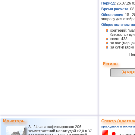
Период
: 26.07.26 0
Время расчета
: 0
Обновление
: 15..
запросу для отобр
Общее количество
критерий: "ма
близость к вулк
всего: 438.
за час (мерцан
за сутки (ярко
Пе
Регион
Земля
Мониторы
Спектр (цветов
природного и техноге
За 24 часа зафиксировано 206
землетрясений магнитудой ≥2,0 в 37
- о землет