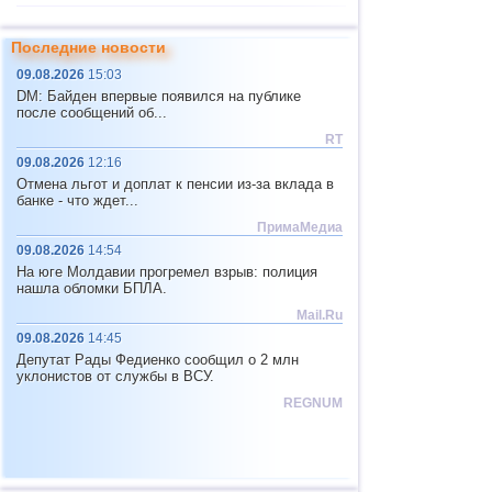
11
САХ (север)
4,8
1
Последние новости
12
Тихоокеан.поднятие (восток)
4,8
1
09.08.2026
15:03
13
Перу
4,6...4,7
2
DM: Байден впервые появился на публике
после сообщений об...
14
Аргентина
2,6...4,6
8
RT
15
Соломоновы о.
4,6
1
09.08.2026
12:16
Отмена льгот и доплат к пенсии из-за вклада в
16
Вануату
4,6
1
банке - что ждет...
17
Афганистан
4,5
1
ПримаМедиа
09.08.2026
14:54
18
Пакистан
4,5
1
На юге Молдавии прогремел взрыв: полиция
19
Турция
2,5...4,4
4
нашла обломки БПЛА.
Mail.Ru
20
о.Шпицберген и Ян-Майен
4,4
1
09.08.2026
14:45
21
Тонга
4,4
1
Депутат Рады Федиенко сообщил о 2 млн
уклонистов от службы в ВСУ.
22
Мексика
3,1...4,3
20
REGNUM
23
Иран
4,3
1
24
Мадагаскар
4,3
1
25
Непал
4,0
1