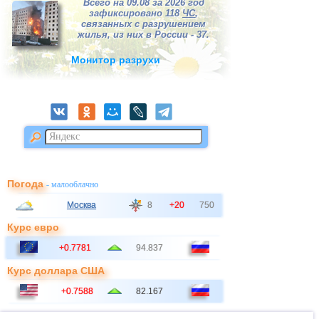
Всего на 09.08 за 2026 год
зафиксировано 118
ЧС
,
связанных с разрушением
жилья, из них в России - 37.
Монитор разрухи
Погода
- малооблачно
Москва
8
+20
750
Курс евро
+0.7781
94.837
Курс доллара США
+0.7588
82.167