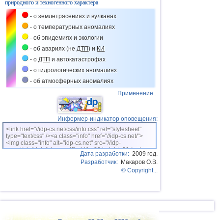
природного и техногенного характера
41
Франция
2,7
1
- о землетрясениях и вулканах
42
Исландия
2,6
1
- о температурных аномалиях
- об эпидемиях и экологии
43
Польша
2,6
1
- об авариях (не
ДТП
) и
КИ
- о
ДТП
и автокатастрофах
- о гидрологических аномалиях
- об атмосферных аномалиях
Применение...
Информер-индикатор оповещения:
<link href="//idp-cs.net/css/info.css" rel="stylesheet"
type="text/css" /><a class="info" href="//idp-cs.net/">
<img class="info" alt="idp-cs.net" src="//idp-
cs.net/pix/idpinfok_sm.gif" width=88 height=31 /></a>
Дата разработки:
2009 год.
Разработчик:
Макаров О.В.
© Copyright...