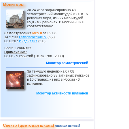
Мониторы
26
Никарагуа
3,0...3,8
2
За 24 часа зафиксировано 48
землетрясений магнитудой ≥2,0 в 16
27
Центральная Америка
3,8
1
регионах мира, из них магнитудой
≥5,0 - в 2 регионах. В России - 0 и 0
28
Бутан
3,8
1
соответственно.
29
Сальвадор
2,9...3,6
3
Землетрясения
M≥5.0
за
09.08
14:57:33
Галапагосские о.
(5,2).
30
Венесуэла
3,6
1
06:02:07
Индонезия
(5,0).
Всего 2 события.
31
Австрия
3,5
1
Примечание:
08.08 - 5 событий (1819/1788...2030).
32
о.Виргинии (США)
3,4
1
Монитор землетрясений
33
Коста-Рика
2,5...3,3
13
За текущую неделю на 07.08
34
Пуэрто-Рико
зафиксировано 38 активных вулканов
2,6...3,2
3
в 16 странах, из них в России - 6
вулканов.
35
Гватемала
3,1
1
36
Мьянма
3,1
1
Монитор активности вулканов
37
Гваделупа
3,0
1
38
Греция
3,0
1
39
Румыния
2,8
2
Спектр (цветовая шкала)
опасных явлений
40
Африка
2,8
1