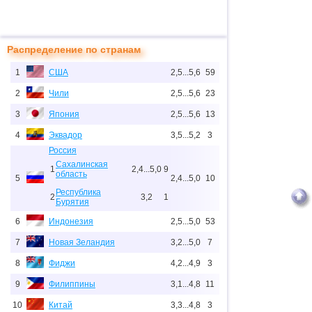
Распределение по странам
1
США
2,5...5,6
59
2
Чили
2,5...5,6
23
3
Япония
2,5...5,6
13
4
Эквадор
3,5...5,2
3
Россия
Сахалинская
1
2,4...5,0
9
область
5
2,4...5,0
10
Республика
2
3,2
1
Бурятия
6
Индонезия
2,5...5,0
53
7
Новая Зеландия
3,2...5,0
7
8
Фиджи
4,2...4,9
3
9
Филиппины
3,1...4,8
11
10
Китай
3,3...4,8
3