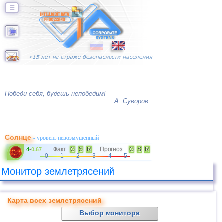
☰
Победи себя, будешь непобедим!
А. Суворов
Солнце
- уровень невозмущенный
Факт
G
S
R
Прогноз
G
S
R
4
-
0.67
0
1
2
3
4
5
Монитор землетрясений
Карта всех землетрясений
Выбор монитора