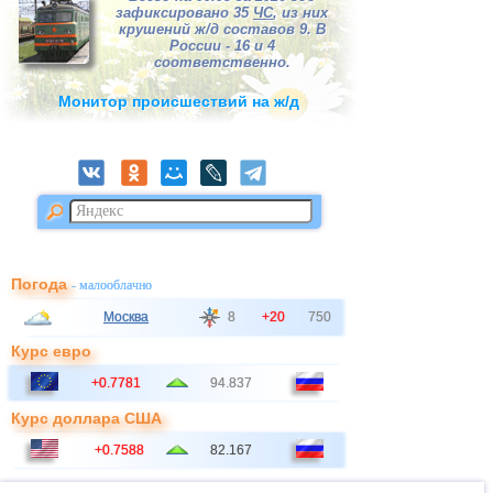
зафиксировано 35
ЧС
, из них
крушений ж/д составов 9. В
России - 16 и 4
соответственно.
Монитор происшествий на ж/д
Погода
- малооблачно
Москва
8
+20
750
Курс евро
+0.7781
94.837
Курс доллара США
+0.7588
82.167