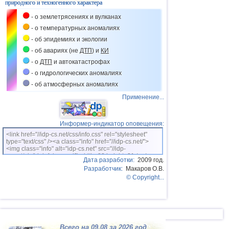
природного и техногенного характера
- о землетрясениях и вулканах
- о температурных аномалиях
- об эпидемиях и экологии
- об авариях (не
ДТП
) и
КИ
- о
ДТП
и автокатастрофах
- о гидрологических аномалиях
- об атмосферных аномалиях
Применение...
Информер-индикатор оповещения:
<link href="//idp-cs.net/css/info.css" rel="stylesheet"
type="text/css" /><a class="info" href="//idp-cs.net/">
<img class="info" alt="idp-cs.net" src="//idp-
cs.net/pix/idpinfok_sm.gif" width=88 height=31 /></a>
Дата разработки:
2009 год.
Разработчик:
Макаров О.В.
© Copyright...
Всего на 09.08 за 2026 год