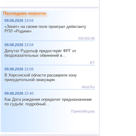
11
САХ (север)
4,8
1
Последние новости
12
Тихоокеан.поднятие (восток)
4,8
1
09.08.2026
19:04
13
Перу
4,6...4,7
3
«Зенит» на своем поле проиграл дебютанту
РПЛ «Родине».
14
Аргентина
2,6...4,6
7
REGNUM
15
Соломоновы о.
4,6
1
09.08.2026
19:04
Депутат Рудольф предостерёг ФРГ от
16
Вануату
4,6
1
бездоказательных обвинений в...
17
Пакистан
4,5
1
RT
09.08.2026
16:06
18
Турция
2,5...4,4
4
В Херсонской области расширили зону
19
Мексика
3,1...4,3
20
принудительной эвакуации.
Mail.Ru
20
Иран
4,3
1
09.08.2026
15:40
21
Мадагаскар
4,3
1
Как Дата рождения определит предназначение
по судьбе: подробный...
22
Непал
4,0
1
ПримаМедиа
23
Никарагуа
3,0...3,8
2
24
Бутан
3,8
1
25
Индия
3,8
1