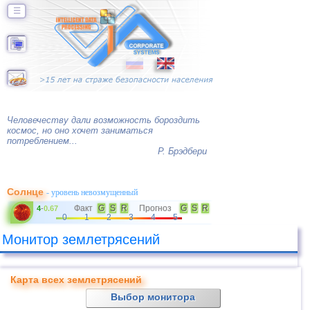
☰
Человечеству дали возможность бороздить
космос, но оно хочет заниматься
потреблением...
Р. Брэдбери
Солнце
- уровень невозмущенный
Факт
G
S
R
Прогноз
G
S
R
4
-
0.67
0
1
2
3
4
5
Монитор землетрясений
Карта всех землетрясений
Выбор монитора