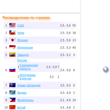
Распределение по странам
1
США
2,5...5,6
55
2
Чили
2,5...5,6
18
3
Япония
2,5...5,6
13
4
Индонезия
2,5...5,3
40
5
Эквадор
3,5...5,2
3
Россия
Сахалинская
1
2,4...5,0
7
область
6
2,4...5,0
8
Республика
2
3,2
1
Бурятия
7
Новая Зеландия
3,5...5,0
6
8
Фиджи
4,3...4,9
2
9
Филиппины
3,1...4,8
10
10
Китай
3,4...4,8
2