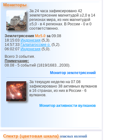
Мониторы
26
о.Виргинии (США)
3,4...3,7
2
За 24 часа зафиксировано 42
землетрясение магнитудой ≥2,0 в 14
27
Сальвадор
2,9...3,6
3
регионах мира, из них магнитудой
≥5,0 - в 4 регионах. В России - 0 и 0
28
Венесуэла
3,6
1
соответственно.
29
Австрия
3,5
1
Землетрясения
M≥5.0
за
09.08
18:15:03
Индонезия
(5,3).
30
Коста-Рика
2,5...3,3
12
14:57:33
Галапагосские о.
(5,2).
06:02:07
Индонезия
(5,0).
31
Пуэрто-Рико
2,6...3,2
3
Всего 3 события.
Примечание:
32
Гватемала
3,1
1
08.08 - 5 событий (1819/1683...2030).
33
Мьянма
3,1
1
Монитор землетрясений
34
Гваделупа
За текущую неделю на 07.08
3,0
1
зафиксировано 38 активных вулканов
в 16 странах, из них в России - 6
35
Греция
3,0
1
вулканов.
36
Румыния
2,8
2
Монитор активности вулканов
37
Франция
2,7
1
38
Исландия
2,6
1
Спектр (цветовая шкала)
опасных явлений