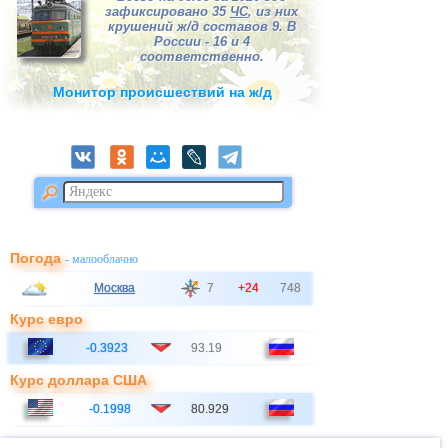
зафиксировано 35
ЧС
, из них
крушений ж/д составов 9. В
России - 16 и 4
соответственно.
Монитор происшествий на ж/д
Погода
- малооблачно
Москва
7
+24
748
Курс евро
-0.3923
93.19
Курс доллара США
-0.1998
80.929