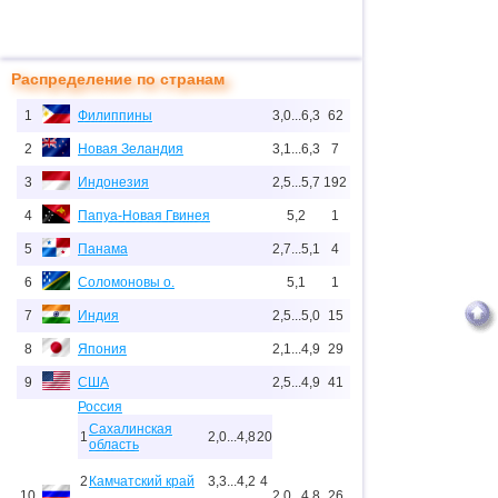
Распределение по странам
1
Филиппины
3,0...6,3
62
2
Новая Зеландия
3,1...6,3
7
3
Индонезия
2,5...5,7
192
4
Папуа-Новая Гвинея
5,2
1
5
Панама
2,7...5,1
4
6
Соломоновы о.
5,1
1
7
Индия
2,5...5,0
15
8
Япония
2,1...4,9
29
9
США
2,5...4,9
41
Россия
Сахалинская
1
2,0...4,8
20
область
2
Камчатский край
3,3...4,2
4
10
2,0...4,8
26