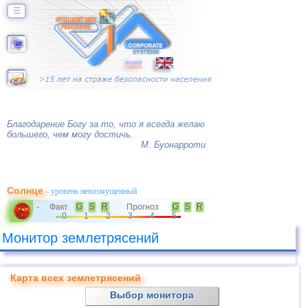
☰
Благодарение Богу за то, что я всегда желаю
большего, чем могу достичь.
М. Буонарроти
Солнце
- уровень невозмущенный
Факт
G
S
R
Прогноз
G
S
R
-
0
1
2
3
4
5
Монитор землетрясений
Карта всех землетрясений
Выбор монитора