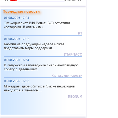
Республика
3
3,7
1
Бурятия
Последние новости
Чеченская
4
3,6
1
06.08.2026
17:04
Республика
Экс-журналист Bild Рёпке: ВСУ утратили
11
Мьянма
2,9...4,8
4
«осторожный оптимизм»...
RT
12
Фиджи
4,1...4,7
2
06.08.2026
17:02
13
Тонга
4,6
2
Кабмин на следующей неделе может
представить меры поддержки...
Юж. Джорджия и Сандвичевы
14
4,6
1
о.
ИТАР-ТАСС
15
Мексика
3,0...4,4
48
06.08.2026
16:54
В калужском заповеднике сняли енотовидную
16
Гондурас
4,4
1
собаку с детенышем.
17
Китай
2,9...4,3
11
Калужские новости
06.08.2026
16:53
18
Гватемала
3,6...4,3
3
Минздрав: двое сбитых в Омске пешеходов
19
Колумбия
4,3
1
находятся в тяжелом...
REGNUM
20
Чили
2,5...4,2
43
21
Индийский океан (юг)
4,2
1
22
Иран
4,2
1