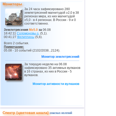
23
Никарагуа
2,6...4,1
7
Мониторы
За 24 часа зафиксировано 280
24
Перу
4,1
1
землетрясений магнитудой ≥2,0 в 38
регионах мира, из них магнитудой
25
Коста-Рика
2,5...4,0
19
≥5,0 - в 4 регионах. В России - 9 и 0
соответственно.
26
Аргентина
2,6...3,9
14
Землетрясения
M≥5.0
за
06.08
16:42:11
Соломоновы о.
(5,1).
27
Эквадор
3,3...3,9
2
00:41:27
Филиппины
(5,6).
28
Карибское море
3,8
1
Всего 2 события.
Примечание:
29
Греция
2,5...3,7
13
05.08 - 10 событий (2102/2038...2124).
Монитор землетрясений
30
Турция
2,5...3,7
6
За текущую неделю на 06.08
31
о.Виргинии (США)
3,2...3,7
4
зафиксировано 35 активных вулканов
в 16 странах, из них в России - 5
32
Норвегия
3,7
1
вулканов.
33
Сент-Винсент и Гренадины
3,5
1
Монитор активности вулканов
34
Венесуэла
3,5
1
35
Боливия
3,0...3,4
4
36
Румыния
3,4
1
37
Сальвадор
2,7...3,3
6
Спектр (цветовая шкала)
опасных явлений