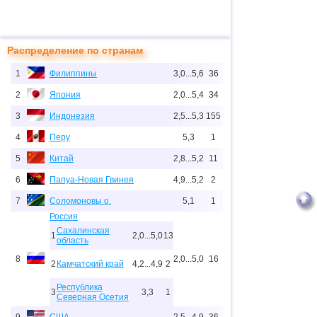
Распределение по странам
1
Филиппины
3,0...5,6
36
2
Япония
2,0...5,4
34
3
Индонезия
2,5...5,3
155
4
Перу
5,3
1
5
Китай
2,8...5,2
11
6
Папуа-Новая Гвинея
4,9...5,2
2
7
Соломоновы о.
5,1
1
Россия
Сахалинская
1
2,0...5,0
13
область
8
2,0...5,0
16
2
Камчатский край
4,2...4,9
2
Республика
3
3,3
1
Северная Осетия