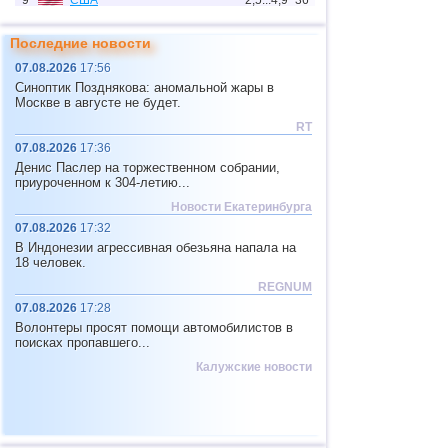
9
США
2,5...4,9
36
10
Новая Зеландия
3,0...4,9
5
Последние новости
11
Индия
2,5...4,8
12
07.08.2026
17:56
Синоптик Позднякова: аномальной жары в
12
Тонга
4,4...4,6
3
Москве в августе не будет.
13
Аргентина
2,6...4,5
19
RT
07.08.2026
17:36
14
Мексика
2,5...4,4
53
Денис Паслер на торжественном собрании,
15
Греция
2,6...4,4
8
приуроченном к 304-летию...
Новости Екатеринбурга
16
о.Шпицберген и Ян-Майен
4,4
1
07.08.2026
17:32
17
Колумбия
4,3
1
В Индонезии агрессивная обезьяна напала на
18 человек.
18
Чили
2,5...4,2
42
REGNUM
19
Мьянма
3,1...4,2
4
07.08.2026
17:28
Волонтеры просят помощи автомобилистов в
20
Панама
4,2
1
поисках пропавшего...
21
Никарагуа
2,6...4,1
4
Калужские новости
22
Гватемала
3,6...4,0
3
23
Эквадор
3,0...3,9
3