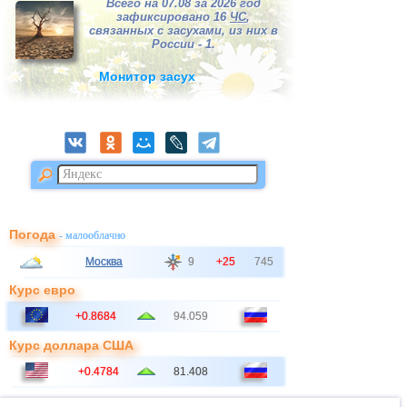
Всего на 07.08 за 2026 год
зафиксировано 16
ЧС
,
связанных с засухами, из них в
России - 1.
Монитор засух
Погода
- малооблачно
Москва
9
+25
745
Курс евро
+0.8684
94.059
Курс доллара США
+0.4784
81.408