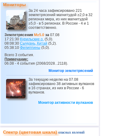
24
Карибское море
3,8
1
Мониторы
25
Норвегия
3,7
1
За 24 часа зафиксировано 221
землетрясений магнитудой ≥2,0 в 32
26
Пуэрто-Рико
2,5...3,6
10
регионах мира, из них магнитудой
≥5,0 - в 5 регионах. В России - 4 и 1
соответственно.
27
Турция
2,5...3,5
9
Землетрясения
M≥5.0
за
07.08
28
Хорватия
2,6...3,5
2
17:21:30
Курильские о.
(5,0).
08:08:30
Сычуань, Китай
(5,2).
29
Сент-Винсент и Гренадины
3,5
1
05:38:10
Филиппины
(5,0).
Всего 3 события.
30
Венесуэла
3,5
1
Примечание:
06.08 - 4 события (2068/2028...2118).
31
Коста-Рика
2,6...3,4
8
Монитор землетрясений
32
Боливия
3,0...3,4
4
За текущую неделю на 07.08
33
ДР
3,2...3,4
2
зафиксировано 38 активных вулканов
в 16 странах, из них в России - 6
34
Румыния
3,2...3,4
2
вулканов.
35
Центральная Америка
3,4
1
Монитор активности вулканов
36
Сальвадор
2,7...3,3
3
37
Африка
3,3
1
38
о.Виргинии (США)
3,2
1
Спектр (цветовая шкала)
опасных явлений