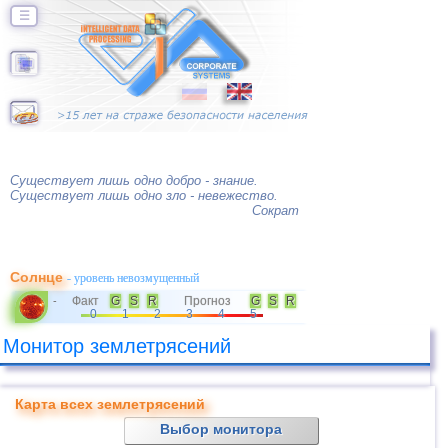
☰
Существует лишь одно добро - знание.
Существует лишь одно зло - невежество.
Сократ
Солнце
- уровень невозмущенный
Факт
G
S
R
Прогноз
G
S
R
-
0
1
2
3
4
5
Монитор землетрясений
Карта всех землетрясений
Выбор монитора