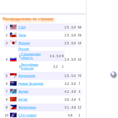
Распределение по странам
1
США
2,5...5,6
58
2
Чили
2,5...5,6
29
3
Япония
2,5...5,6
16
Россия
Сахалинская
1
2,4...5,0
9
область
4
2,4...5,0
10
Республика
2
3,2
1
Бурятия
5
Индонезия
2,5...5,0
70
6
Новая Зеландия
3,2...5,0
7
7
Фиджи
4,2...4,9
3
8
Китай
3,0...4,8
5
9
Филиппины
3,1...4,8
12
10
САХ (север)
4,8
1