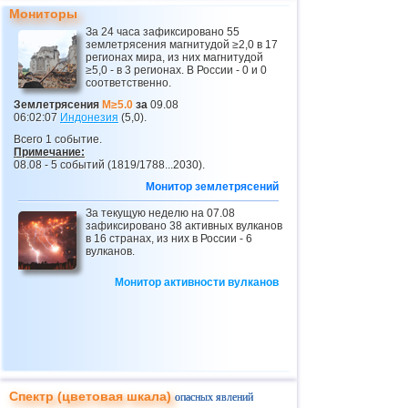
Мониторы
26
Никарагуа
3,0...3,8
2
За 24 часа зафиксировано 55
землетрясения магнитудой ≥2,0 в 17
27
Центральная Америка
3,8
1
регионах мира, из них магнитудой
≥5,0 - в 3 регионах. В России - 0 и 0
28
Бутан
3,8
1
соответственно.
29
Эквадор
3,5...3,7
2
Землетрясения
M≥5.0
за
09.08
06:02:07
Индонезия
(5,0).
30
Сальвадор
2,9...3,6
3
Всего 1 событие.
Примечание:
31
Венесуэла
3,6
1
08.08 - 5 событий (1819/1788...2030).
32
Австрия
3,5
1
Монитор землетрясений
33
ДР
3,2...3,4
2
За текущую неделю на 07.08
зафиксировано 38 активных вулканов
34
Боливия
в 16 странах, из них в России - 6
3,4
1
вулканов.
35
Коста-Рика
2,5...3,3
15
Монитор активности вулканов
36
Африка
3,3
1
37
Пуэрто-Рико
2,6...3,2
3
38
Румыния
2,8...3,2
3
39
Гватемала
3,1
1
Спектр (цветовая шкала)
опасных явлений
40
Мьянма
3,1
1