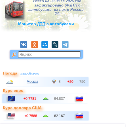
Всего на 09.08 за 2026 год
зафиксировано 64
ДТП
с
автобусами, из них в России -
24.
Монитор
ДТП
с автобусами
Погода
- малооблачно
Москва
8
+20
750
Курс евро
+0.7781
94.837
Курс доллара США
+0.7588
82.167