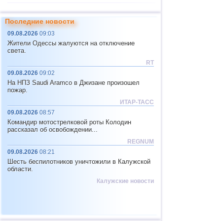
11
Тихоокеан.поднятие (восток)
4,8
1
Последние новости
12
Перу
4,6...4,7
2
09.08.2026
09:03
13
Аргентина
2,6...4,6
9
Жители Одессы жалуются на отключение
света.
14
Соломоновы о.
4,6
1
RT
15
Вануату
4,6
1
09.08.2026
09:02
На НПЗ Saudi Aramco в Джизане произошел
16
Афганистан
4,5
1
пожар.
17
Пакистан
4,5
1
ИТАР-ТАСС
09.08.2026
08:57
18
Турция
2,5...4,4
6
Командир мотострелковой роты Колодин
19
Греция
2,7...4,4
4
рассказал об освобождении...
REGNUM
20
о.Шпицберген и Ян-Майен
4,4
1
09.08.2026
08:21
21
Тонга
4,4
1
Шесть беспилотников уничтожили в Калужской
области.
22
Мексика
3,0...4,3
31
Калужские новости
23
Иран
4,3
1
24
Мадагаскар
4,3
1
25
Непал
4,0
1