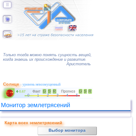
☰
Только тогда можно понять сущность вещей,
когда знаешь их происхождение и развитие.
Аристотель
Солнце
- уровень невозмущенный
Факт
G
S
R
Прогноз
G
S
R
4
-
0.67
0
1
2
3
4
5
Монитор землетрясений
Карта всех землетрясений
Выбор монитора