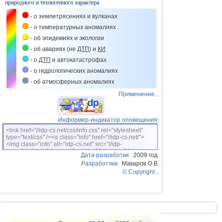
природного и техногенного характера
41
Гваделупа
3,0
1
- о землетрясениях и вулканах
42
Франция
2,7
1
- о температурных аномалиях
- об эпидемиях и экологии
43
Хорватия
2,6
1
- об авариях (не
ДТП
) и
КИ
44
Исландия
2,6
1
- о
ДТП
и автокатастрофах
- о гидрологических аномалиях
45
Польша
2,6
1
- об атмосферных аномалиях
Применение...
Информер-индикатор оповещения:
<link href="//idp-cs.net/css/info.css" rel="stylesheet"
type="text/css" /><a class="info" href="//idp-cs.net/">
<img class="info" alt="idp-cs.net" src="//idp-
cs.net/pix/idpinfok_sm.gif" width=88 height=31 /></a>
Дата разработки:
2009 год.
Разработчик:
Макаров О.В.
© Copyright...