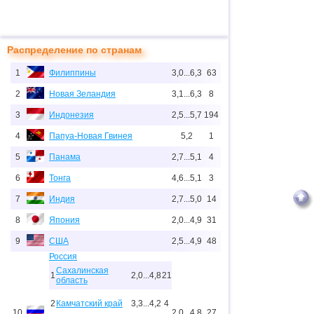
Распределение по странам
1
Филиппины
3,0...6,3
63
2
Новая Зеландия
3,1...6,3
8
3
Индонезия
2,5...5,7
194
4
Папуа-Новая Гвинея
5,2
1
5
Панама
2,7...5,1
4
6
Тонга
4,6...5,1
3
7
Индия
2,7...5,0
14
8
Япония
2,0...4,9
31
9
США
2,5...4,9
48
Россия
Сахалинская
1
2,0...4,8
21
область
2
Камчатский край
3,3...4,2
4
10
2,0...4,8
27