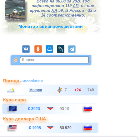
Всего на 06.08 за 2026 год
зафиксировано 119
АП
, из них
крушений
ЛА
59. В России - 33 и
14 соответственно.
Монитор авиапроисшествий
Погода
- малооблачно
Москва
7
+24
748
Курс евро
-0.3923
93.19
Курс доллара США
-0.1998
80.929