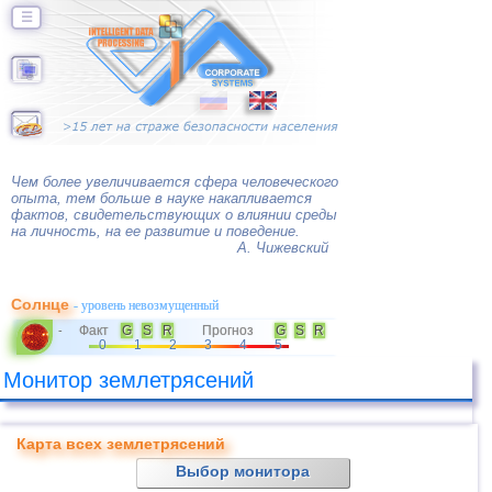
☰
Чем более увеличивается сфера человеческого
опыта, тем больше в науке накапливается
фактов, свидетельствующих о влиянии среды
на личность, на ее развитие и поведение.
А. Чижевский
Солнце
- уровень невозмущенный
Факт
G
S
R
Прогноз
G
S
R
-
0
1
2
3
4
5
Монитор землетрясений
Карта всех землетрясений
Выбор монитора