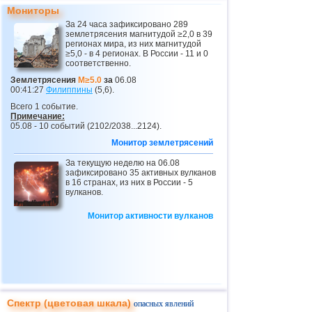
23
Перу
4,1
1
Мониторы
За 24 часа зафиксировано 289
24
Коста-Рика
2,5...4,0
18
землетрясения магнитудой ≥2,0 в 39
регионах мира, из них магнитудой
25
Таджикистан
4,0
1
≥5,0 - в 4 регионах. В России - 11 и 0
соответственно.
26
Аргентина
2,5...3,9
13
Землетрясения
M≥5.0
за
06.08
00:41:27
Филиппины
(5,6).
27
Эквадор
3,3...3,9
2
Всего 1 событие.
28
о.Виргинии (США)
3,2...3,8
5
Примечание:
05.08 - 10 событий (2102/2038...2124).
29
Карибское море
3,8
1
Монитор землетрясений
30
Греция
2,5...3,7
12
За текущую неделю на 06.08
зафиксировано 35 активных вулканов
31
Турция
2,5...3,7
6
в 16 странах, из них в России - 5
вулканов.
32
Норвегия
3,7
1
Монитор активности вулканов
33
Пуэрто-Рико
2,5...3,5
4
34
Италия
2,8...3,5
3
35
Сент-Винсент и Гренадины
3,5
1
36
Венесуэла
3,5
1
37
Боливия
3,1...3,4
3
Спектр (цветовая шкала)
опасных явлений