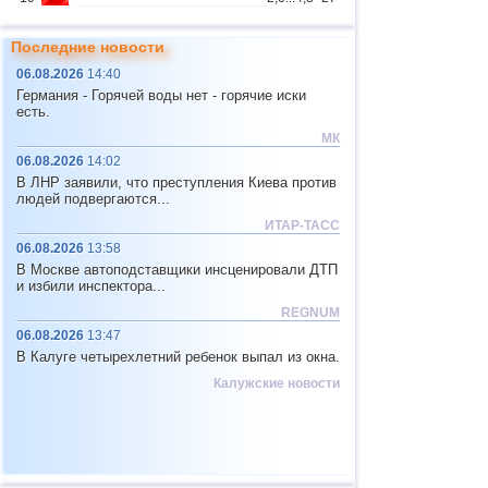
Республика
3
3,7
1
Бурятия
Последние новости
Чеченская
4
3,6
1
06.08.2026
14:40
Республика
Германия - Горячей воды нет - горячие иски
11
Мьянма
2,9...4,8
4
есть.
МК
12
Фиджи
4,1...4,7
2
06.08.2026
14:02
Юж. Джорджия и Сандвичевы
13
4,6
1
В ЛНР заявили, что преступления Киева против
о.
людей подвергаются...
14
Мексика
3,0...4,4
37
ИТАР-ТАСС
15
Гондурас
4,4
1
06.08.2026
13:58
В Москве автоподставщики инсценировали ДТП
16
Китай
2,9...4,3
11
и избили инспектора...
17
Гватемала
2,9...4,3
3
REGNUM
06.08.2026
13:47
18
Колумбия
4,3
1
В Калуге четырехлетний ребенок выпал из окна.
19
Чили
2,5...4,2
46
Калужские новости
20
Индийский океан (юг)
4,2
1
21
Иран
4,2
1
22
Никарагуа
2,6...4,1
6