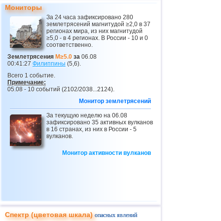
23
Перу
4,1
1
Мониторы
За 24 часа зафиксировано 280
24
Коста-Рика
2,5...4,0
19
землетрясений магнитудой ≥2,0 в 37
регионах мира, из них магнитудой
25
Аргентина
2,5...3,9
15
≥5,0 - в 4 регионах. В России - 10 и 0
соответственно.
26
Эквадор
3,3...3,9
2
Землетрясения
M≥5.0
за
06.08
00:41:27
Филиппины
(5,6).
27
о.Виргинии (США)
3,2...3,8
5
Всего 1 событие.
28
Карибское море
3,8
1
Примечание:
05.08 - 10 событий (2102/2038...2124).
29
Греция
2,5...3,7
12
Монитор землетрясений
30
Турция
2,5...3,7
6
За текущую неделю на 06.08
зафиксировано 35 активных вулканов
31
Норвегия
3,7
1
в 16 странах, из них в России - 5
вулканов.
32
Пуэрто-Рико
2,5...3,5
5
Монитор активности вулканов
33
Сент-Винсент и Гренадины
3,5
1
34
Венесуэла
3,5
1
35
Боливия
3,0...3,4
4
36
Румыния
3,4
1
37
Сальвадор
2,9...3,3
5
Спектр (цветовая шкала)
опасных явлений