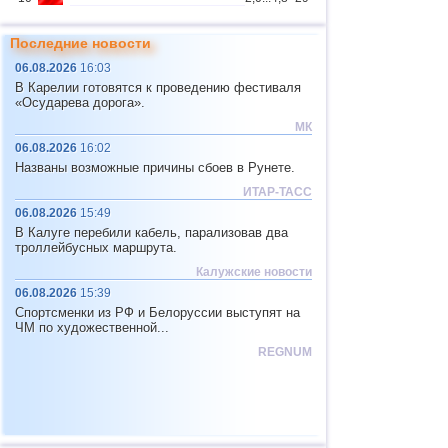
Республика
3
3,7
1
Бурятия
Последние новости
Чеченская
4
3,6
1
06.08.2026
16:03
Республика
В Карелии готовятся к проведению фестиваля
11
Мьянма
2,9...4,8
4
«Осударева дорога».
МК
12
Фиджи
4,1...4,7
2
06.08.2026
16:02
Юж. Джорджия и Сандвичевы
13
4,6
1
Названы возможные причины сбоев в Рунете.
о.
14
Мексика
3,0...4,4
37
ИТАР-ТАСС
06.08.2026
15:49
15
Гондурас
4,4
1
В Калуге перебили кабель, парализовав два
троллейбусных маршрута.
16
Китай
2,9...4,3
11
Калужские новости
17
Гватемала
3,6...4,3
3
06.08.2026
15:39
18
Колумбия
4,3
1
Спортсменки из РФ и Белоруссии выступят на
ЧМ по художественной...
19
Чили
2,5...4,2
43
REGNUM
20
Индийский океан (юг)
4,2
1
21
Иран
4,2
1
22
Никарагуа
2,6...4,1
6