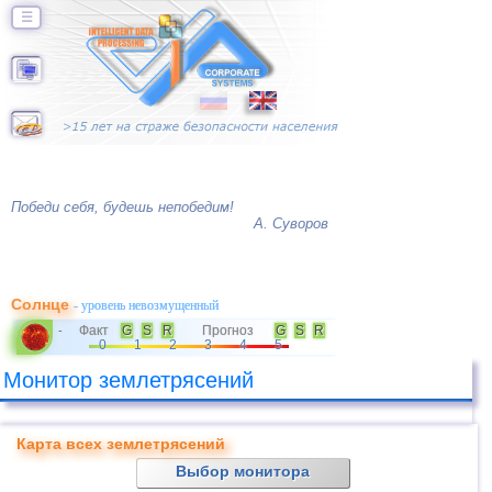
☰
Победи себя, будешь непобедим!
А. Суворов
Солнце
- уровень невозмущенный
Факт
G
S
R
Прогноз
G
S
R
-
0
1
2
3
4
5
Монитор землетрясений
Карта всех землетрясений
Выбор монитора