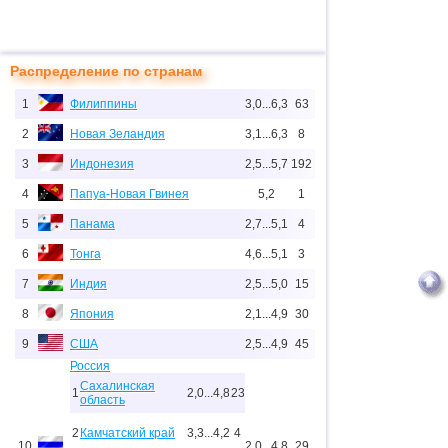
Распределение по странам
1
Филиппины
3,0...6,3
63
2
Новая Зеландия
3,1...6,3
8
3
Индонезия
2,5...5,7
192
4
Папуа-Новая Гвинея
5,2
1
5
Панама
2,7...5,1
4
6
Тонга
4,6...5,1
3
7
Индия
2,5...5,0
15
8
Япония
2,1...4,9
30
9
США
2,5...4,9
45
Россия
Сахалинская
1
2,0...4,8
23
область
2
Камчатский край
3,3...4,2
4
10
2,0...4,8
29