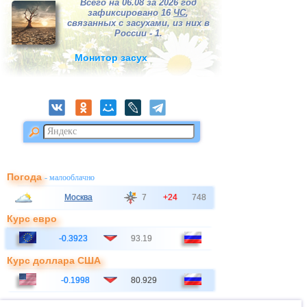
Всего на 06.08 за 2026 год
зафиксировано 16
ЧС
,
связанных с засухами, из них в
России - 1.
Монитор засух
Погода
- малооблачно
Москва
7
+24
748
Курс евро
-0.3923
93.19
Курс доллара США
-0.1998
80.929